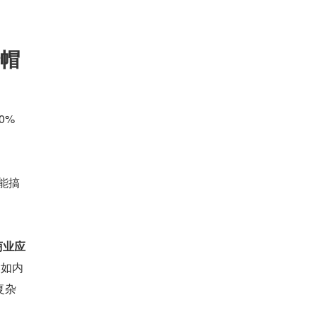
错帽
0%
能搞
商业应
比如内
复杂