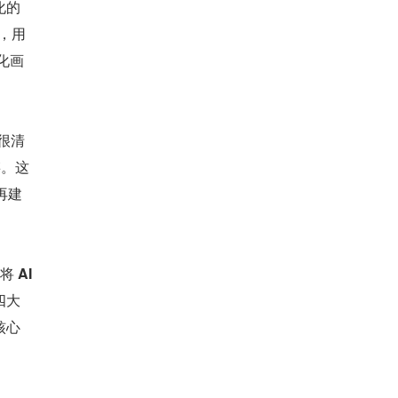
化的
里，用
化画
辑很清
链。这
再建
将 
AI 
四大
核心