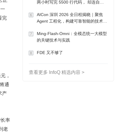
两小时写完 5500 行代码， 却连自己
另一
写的游戏都玩不了
AICon 深圳 2026 全日程揭晓｜聚焦
6
看完
Agent 工程化，构建可靠智能的技术路
径
Ming-Flash-Omni：全模态统一大模型
7
的关键技术与实践
FDE 又不够了
8
查看更多 InfoQ 精选内容 >
美元，
用将通
术产
增长率
到老