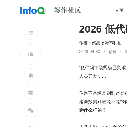
首页
2026 
移动开发
Java
开源
架构
O

前端
AI
大数据
团队管理
作者：
伤感汤姆布利柏
查看更多
2026-04-30
福建


“低代码市场规模已突破 50

人员开发”……
你是不是经常刷到这类

这些数据到底能不能帮
选什么样的？

实话实说，2026 年