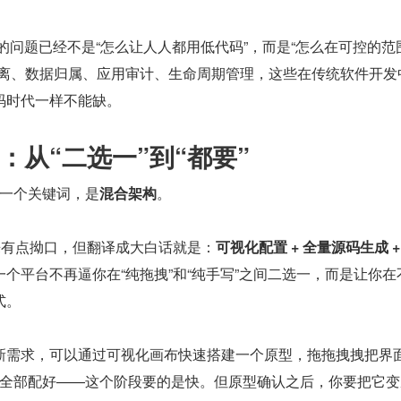
关心的问题已经不是“怎么让人人都用低代码”，而是“怎么在可控的范
隔离、数据归属、应用审计、生命周期管理，这些在传统软件开发
码时代一样不能缺。
：从“二选一”到“都要”
另一个关键词，是
混合架构
。
来有点拗口，但翻译成大白话就是：
可视化配置 + 全量源码生成 +
个平台不再逼你在“纯拖拽”和“纯手写”之间二选一，而是让你在
式。
新需求，可以通过可视化画布快速搭建一个原型，拖拖拽拽把界
D 全部配好——这个阶段要的是快。但原型确认之后，你要把它