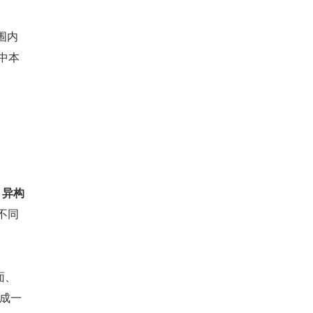
围内
中本
 异构
不同
面、
变成一