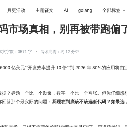
全部标签

月更活动
主题征文
AI
golang
低代码市场真相，别再被带跑偏
penHarmony
算法
学习方法
Web3.0
高
程序员
运维
深度思考
低代码
redis
本文字数：3571 字
阅读完需：约 12 分钟
00 亿美元”“开发效率提升 10 倍”“到 2026 年 80%的应用将由
数据？标题一个比一个劲爆，数字一个比一个夸张。但你仔细想
你回答那个最实际的问题：
我现在到底该不该选低代码？如果选
的低代码市场，已经不像两年前那样“遍地是风口”了。更准确地说，