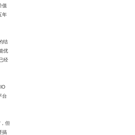
价值
五年
码的结
能优
已经
O 
平台
”，但
要搞