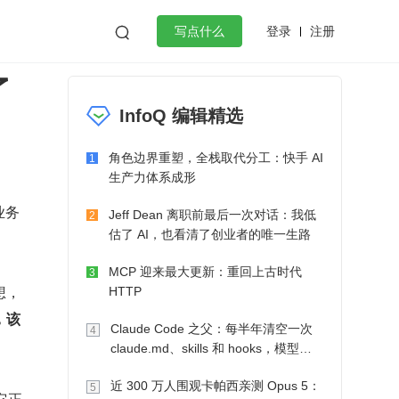
登录
注册

写点什么
了
效工作
数据库
Python
音视频
InfoQ 编辑精选
golang
微服务架构
flutter
角色边界重塑，全栈取代分工：快手 AI
1
生产力体系成形
业务
Jeff Dean 离职前最后一次对话：我低
2
估了 AI，也看清了创业者的唯一生路
MCP 迎来最大更新：重回上古时代
3
想，
HTTP
，该
Claude Code 之父：每半年清空一次
4
claude.md、skills 和 hooks，模型自
己会想办法
近 300 万人围观卡帕西亲测 Opus 5：
5
它正