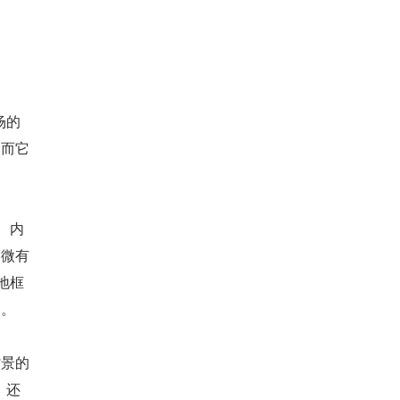
场的
，而它
、内
稍微有
地框
合。
背景的
，还