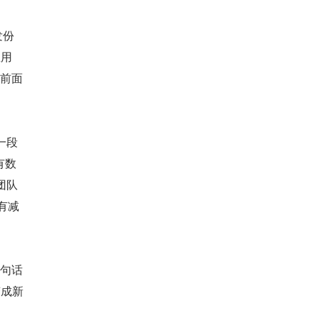
发份
里用
往把前面
一段
有数
团队
有减
换句话
变成新