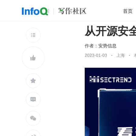
首页
从开源安
移动开发
Java
开源
架构
O

前端
AI
大数据
团队管理
作者：
安势信息
查看更多
2023-01-03
上海




