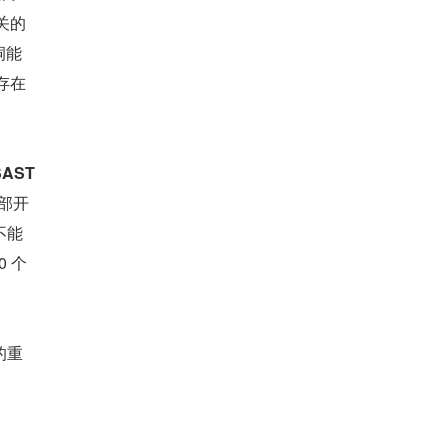
关的
洞能
存在
ST 
内部开
不能
0 个
的重