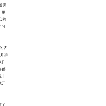
着需
。更
己的
学习
业的各
，并加
软件
样都
说非
找开
露了