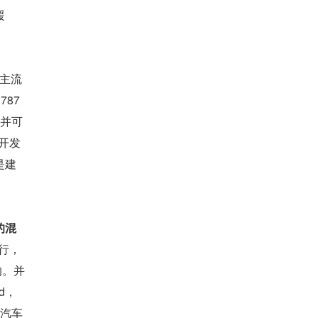
援
，主流
87 
，并可
件开发
是建
的混
行，
的。并
， 
候，汽车