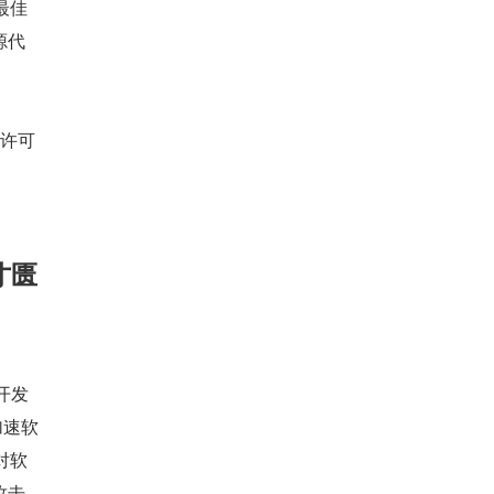
最佳
源代
含许可
才匮
开发
加速软
对软
攻击