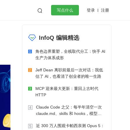
登录
注册

写点什么
效工作
数据库
Python
音视频
InfoQ 编辑精选
golang
微服务架构
flutter
角色边界重塑，全栈取代分工：快手 AI
1
生产力体系成形
Jeff Dean 离职前最后一次对话：我低
2
估了 AI，也看清了创业者的唯一生路
MCP 迎来最大更新：重回上古时代
3
HTTP
Claude Code 之父：每半年清空一次
4
claude.md、skills 和 hooks，模型自
己会想办法
近 300 万人围观卡帕西亲测 Opus 5：
5