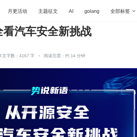
全部标签

月更活动
主题征文
AI
golang
全看汽车安全新挑战
penHarmony
算法
学习方法
Web3.0
高
程序员
运维
深度思考
低代码
redis
本文字数：4167 字
阅读完需：约 14 分钟