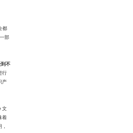
企都
的一部
受到不
进行
识产
 文
味着
明，