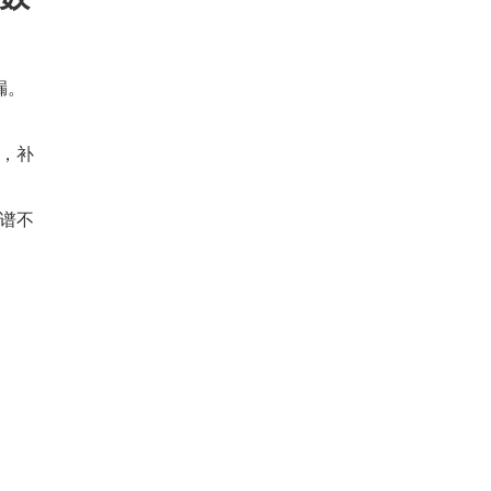
漏。
，补
谱不