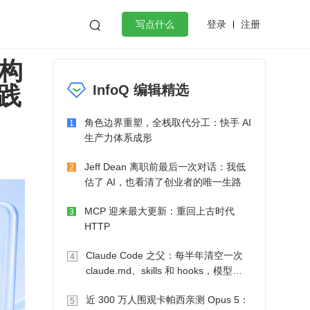
登录
注册

写点什么
缘构
效工作
数据库
Python
音视频
践
InfoQ 编辑精选
golang
微服务架构
flutter
角色边界重塑，全栈取代分工：快手 AI
1
生产力体系成形
Jeff Dean 离职前最后一次对话：我低
2
估了 AI，也看清了创业者的唯一生路
MCP 迎来最大更新：重回上古时代
3
HTTP
Claude Code 之父：每半年清空一次
4
claude.md、skills 和 hooks，模型自
己会想办法
近 300 万人围观卡帕西亲测 Opus 5：
5