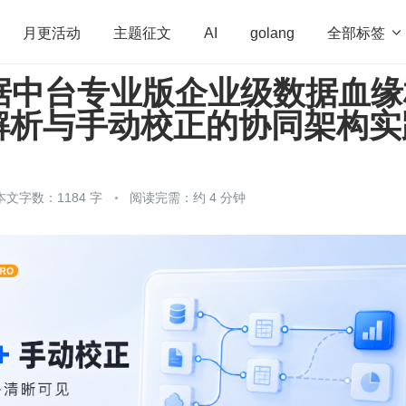
全部标签

月更活动
主题征文
AI
golang
 数据中台专业版企业级数据血
penHarmony
算法
学习方法
Web3.0
高
解析与手动校正的协同架构实
程序员
运维
深度思考
低代码
redis
本文字数：1184 字
阅读完需：约 4 分钟