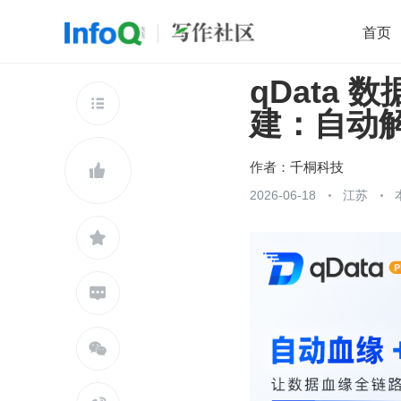
首页
qData
移动开发
Java
开源
架构
O

建：自动
前端
AI
大数据
团队管理
查看更多

作者：
千桐科技

2026-06-18
江苏


