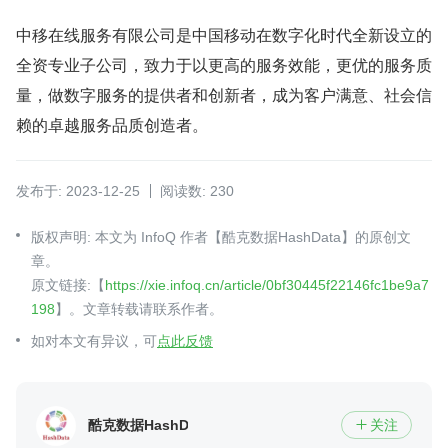
中移在线服务有限公司是中国移动在数字化时代全新设立的
全资专业子公司，致力于以更高的服务效能，更优的服务质
量，做数字服务的提供者和创新者，成为客户满意、社会信
赖的卓越服务品质创造者。
发布于: 2023-12-25
阅读数: 230
版权声明: 本文为 InfoQ 作者【酷克数据HashData】的原创文
章。
原文链接:【
https://xie.infoq.cn/article/0bf30445f22146fc1be9a7
198
】。文章转载请联系作者。
如对本文有异议，可
点此反馈
酷克数据HashData
关注
