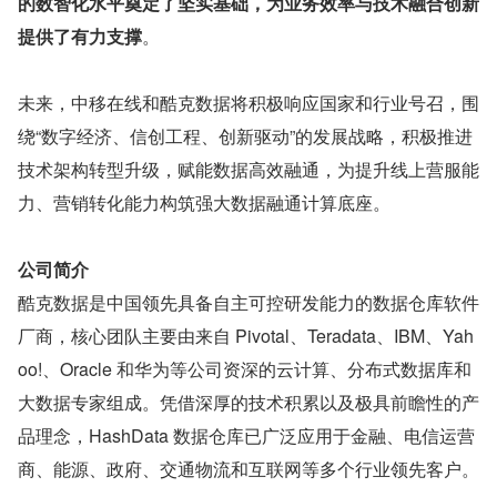
的数智化水平奠定了坚实基础，为业务效率与技术融合创新
提供了有力支撑
。
未来，中移在线和酷克数据将积极响应国家和行业号召，围
绕“数字经济、信创工程、创新驱动”的发展战略，积极推进
技术架构转型升级，赋能数据高效融通，为提升线上营服能
力、营销转化能力构筑强大数据融通计算底座。
公司简介
酷克数据是中国领先具备自主可控研发能力的数据仓库软件
厂商，核心团队主要由来自 Pivotal、Teradata、IBM、Yah
oo!、Oracle 和华为等公司资深的云计算、分布式数据库和
大数据专家组成。凭借深厚的技术积累以及极具前瞻性的产
品理念，HashData 数据仓库已广泛应用于金融、电信运营
商、能源、政府、交通物流和互联网等多个行业领先客户。