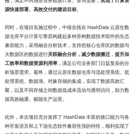
性
，满足不同场景业务数据计算、查询需要，
实现了计算资
源快速部署、高效交付的建设目标
。
同时，在项目实施过程中，中移在线在 HashData 云原生数
据仓库平台计算引擎层构建起多种异构数据技术组件的生态
兼容能力，采用融合分析技术，支持把核心仓库区的数据与
大数据区的数据进行
关联融合分析，减少数据搬迁
，
提升加
工效率和数据资源利用率
，满足公司业务部门日益复杂的分
析场景需求。最终，通过云原生数据仓库与流处理系统、批
处理系统、数据湖、对象存储的集成，实现了数据高效汇
聚，以及不同存储之间数据低成本流动与透明访问，助力数
据高效融通、赋能生产运营。
此外，本次项目充分发挥了 HashData 丰富的接口能力与各
种开发语言和上下游生态软件兼容性强的特性，顺利实现了