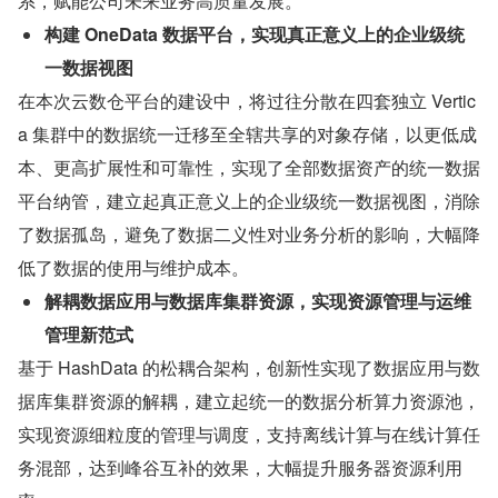
系，赋能公司未来业务高质量发展。
构建 OneData 数据平台，实现真正意义上的企业级统
一数据视图
在本次云数仓平台的建设中，将过往分散在四套独立 Vertic
a 集群中的数据统一迁移至全辖共享的对象存储，以更低成
本、更高扩展性和可靠性，实现了全部数据资产的统一数据
平台纳管，建立起真正意义上的企业级统一数据视图，消除
了数据孤岛，避免了数据二义性对业务分析的影响，大幅降
低了数据的使用与维护成本。
解耦数据应用与数据库集群资源，实现资源管理与运维
管理新范式
基于 HashData 的松耦合架构，创新性实现了数据应用与数
据库集群资源的解耦，建立起统一的数据分析算力资源池，
实现资源细粒度的管理与调度，支持离线计算与在线计算任
务混部，达到峰谷互补的效果，大幅提升服务器资源利用