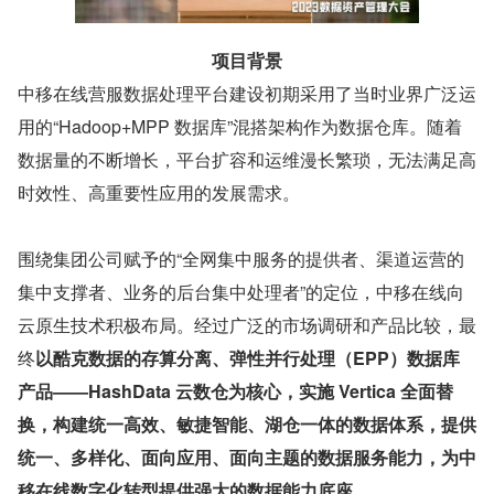
项目背景
中移在线营服数据处理平台建设初期采用了当时业界广泛运
用的“Hadoop+MPP 数据库”混搭架构作为数据仓库。随着
数据量的不断增长，平台扩容和运维漫长繁琐，无法满足高
时效性、高重要性应用的发展需求。
围绕集团公司赋予的“全网集中服务的提供者、渠道运营的
集中支撑者、业务的后台集中处理者”的定位，中移在线向
云原生技术积极布局。经过广泛的市场调研和产品比较，最
终
以酷克数据的存算分离、弹性并行处理（EPP）数据库
产品——HashData 云数仓为核心，实施 Vertica 全面替
换，构建统一高效、敏捷智能、湖仓一体的数据体系，提供
统一、多样化、面向应用、面向主题的数据服务能力，为中
移在线数字化转型提供强大的数据能力底座
。