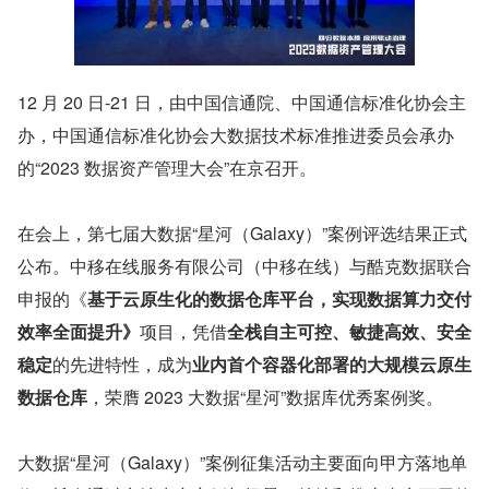
12 月 20 日-21 日，由中国信通院、中国通信标准化协会主
办，中国通信标准化协会大数据技术标准推进委员会承办
的“2023 数据资产管理大会”在京召开。
在会上，第七届大数据“星河（Galaxy）”案例评选结果正式
公布。中移在线服务有限公司（中移在线）与酷克数据联合
申报的《
基于云原生化的数据仓库平台，实现数据算力交付
效率全面提升》
项目，凭借
全栈自主可控、敏捷高效、安全
稳定
的先进特性，成为
业内首个容器化部署的大规模云原生
数据仓库
，荣膺 2023 大数据“星河”数据库优秀案例奖。
大数据“星河（Galaxy）”案例征集活动主要面向甲方落地单