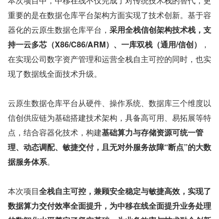
本次项目中，中移在线不仅完成了对传统技术栈的替代，更
重要的是在数据仓库平台架构方面实现了技术创新。基于容
器化的云原生数据仓库平台，
采用全栈信创架构技术栈，支
持一云多芯（X86/C86/ARM）、一库双栈（通用/信创）
，
在实现公司数字资产管理和运营全栈自主可控的同时，也实
现了数据线全面技术升级。
云原生数据仓库平台从硬件、操作系统、数据库三个维度以
信创供应链为基础搭建技术架构，具备高可用、易拓展等特
点，结合容器化技术，构建
基础算力与存储资源可统一管
理、动态调配、敏捷交付，且无对外服务故障“断点”的大数
据服务体系
。
本次项目
全栈自主可控，兼顾安全稳定与敏捷高效，实现了
数据算力交付效率全面提升，为中移在线全面提升业务处理