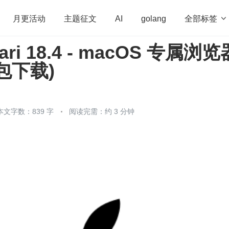
全部标签

月更活动
主题征文
AI
golang
fari 18.4 - macOS 专属浏览
penHarmony
算法
学习方法
Web3.0
高
包下载)
程序员
运维
深度思考
低代码
redis
本文字数：839 字
阅读完需：约 3 分钟