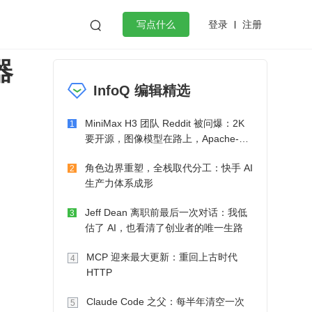
登录
注册

写点什么
器
效工作
数据库
Python
音视频
InfoQ 编辑精选
golang
微服务架构
flutter
MiniMax H3 团队 Reddit 被问爆：2K
1
要开源，图像模型在路上，Apache-2.0
也在考虑了
角色边界重塑，全栈取代分工：快手 AI
2
生产力体系成形
Jeff Dean 离职前最后一次对话：我低
3
估了 AI，也看清了创业者的唯一生路
MCP 迎来最大更新：重回上古时代
4
HTTP
Claude Code 之父：每半年清空一次
5