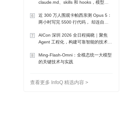
claude.md、skills 和 hooks，模型自
己会想办法
近 300 万人围观卡帕西亲测 Opus 5：
6
两小时写完 5500 行代码， 却连自己
写的游戏都玩不了
AICon 深圳 2026 全日程揭晓｜聚焦
7
Agent 工程化，构建可靠智能的技术路
径
Ming-Flash-Omni：全模态统一大模型
8
的关键技术与实践
查看更多 InfoQ 精选内容 >