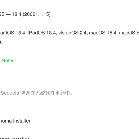
25 — 18.4 (20621.1.15)
le for iOS 18.4, iPadOS 18.4, visionOS 2.4, macOS 15.4, macOS
.
e Notes
macOS Sequoia 包含在系统软件更新中。
noma Installer