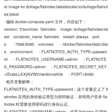
er image for dullage/flatnotes:latestdocker.io/dullage/flatnot
es:latest
· 编辑 docker-compose.yaml 文件，内容如下：
version: '3'services:  flatnotes:    image: dullage/flatnotes:lat
est    container_name: flatnotes    restart: always    port
s:      - 7888:8080    volumes:      - /docker/flatnotes/data:/dat
a    environment:      - FLATNOTES_AUTH_TYPE=passwo
rd      - FLATNOTES_USERNAME=admin      - FLATNOTE
S_PASSWORD=admin      - FLATNOTES_SECRET_KEY
=fZxsbLLKXjNVW2mw4bnvaA3k      - PORT=8080
· 相关变量解释：
FLATNOTES_AUTH_TYPE=password：这个变量定义了 fl
atnotes 应用的身份验证类型为密码验证，表明用户登录 fla
tnotes 时需要使用密码进行身份认证。
FLATNOTES_USERNAME=admin：设置 flatnotes 应用的