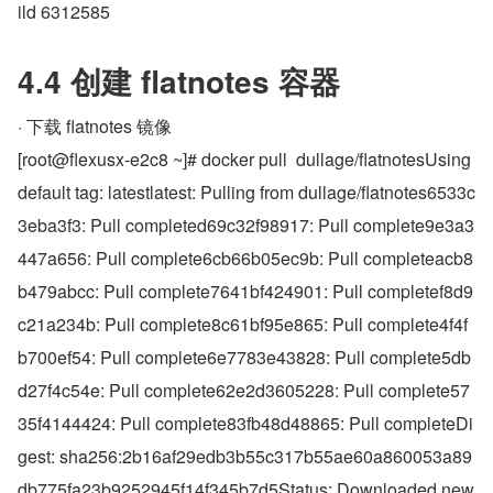
ild 6312585
4.4 创建 flatnotes 容器
· 下载 flatnotes 镜像
[root@flexusx-e2c8 ~]# docker pull  dullage/flatnotesUsing 
default tag: latestlatest: Pulling from dullage/flatnotes6533c
3eba3f3: Pull completed69c32f98917: Pull complete9e3a3
447a656: Pull complete6cb66b05ec9b: Pull completeacb8
b479abcc: Pull complete7641bf424901: Pull completef8d9
c21a234b: Pull complete8c61bf95e865: Pull complete4f4f
b700ef54: Pull complete6e7783e43828: Pull complete5db
d27f4c54e: Pull complete62e2d3605228: Pull complete57
35f4144424: Pull complete83fb48d48865: Pull completeDi
gest: sha256:2b16af29edb3b55c317b55ae60a860053a89
db775fa23b9252945f14f345b7d5Status: Downloaded new