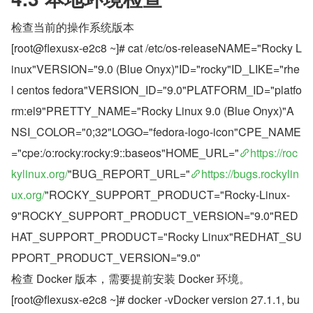
检查当前的操作系统版本
[root@flexusx-e2c8 ~]# cat /etc/os-releaseNAME="Rocky L
inux"VERSION="9.0 (Blue Onyx)"ID="rocky"ID_LIKE="rhe
l centos fedora"VERSION_ID="9.0"PLATFORM_ID="platfo
rm:el9"PRETTY_NAME="Rocky Linux 9.0 (Blue Onyx)"A
NSI_COLOR="0;32"LOGO="fedora-logo-icon"CPE_NAME
="cpe:/o:rocky:rocky:9::baseos"HOME_URL="
https://roc
kylinux.org/
"BUG_REPORT_URL="
https://bugs.rockylin
ux.org/
"ROCKY_SUPPORT_PRODUCT="Rocky-Linux-
9"ROCKY_SUPPORT_PRODUCT_VERSION="9.0"RED
HAT_SUPPORT_PRODUCT="Rocky Linux"REDHAT_SU
PPORT_PRODUCT_VERSION="9.0"
检查 Docker 版本，需要提前安装 Docker 环境。
[root@flexusx-e2c8 ~]# docker -vDocker version 27.1.1, bu