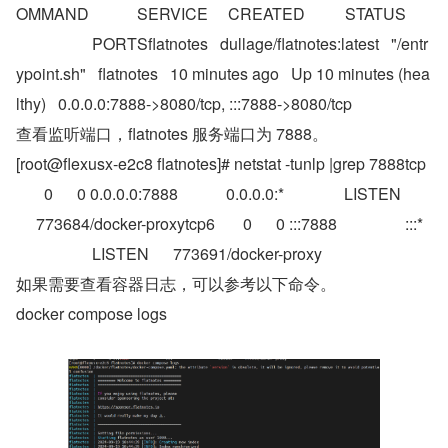
OMMAND            SERVICE     CREATED          STATUS 
                   PORTSflatnotes   dullage/flatnotes:latest   "/entr
ypoint.sh"   flatnotes   10 minutes ago   Up 10 minutes (hea
lthy)   0.0.0.0:7888->8080/tcp, :::7888->8080/tcp
查看监听端口，flatnotes 服务端口为 7888。
[root@flexusx-e2c8 flatnotes]# netstat -tunlp |grep 7888tcp 
       0      0 0.0.0.0:7888            0.0.0.0:*               LISTEN 
     773684/docker-proxytcp6       0      0 :::7888                 :::* 
                   LISTEN      773691/docker-proxy
如果需要查看容器日志，可以参考以下命令。
docker compose logs