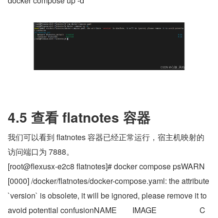
docker compose up -d
4.5 查看 flatnotes 容器
我们可以看到 flatnotes 容器已经正常运行，宿主机映射的
访问端口为 7888。
[root@flexusx-e2c8 flatnotes]# docker compose psWARN
[0000] /docker/flatnotes/docker-compose.yaml: the attribute 
`version` is obsolete, it will be ignored, please remove it to 
avoid potential confusionNAME        IMAGE                      C