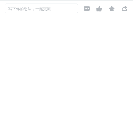
常见的对称加密算法包括 AES、DES、3DES 等，其中 AE




写下你的想法，一起交流
S（高级加密标准）是目前最广泛使用的对称加密算法。
在 STM32 等嵌入式平台上，我们经常使用 AES 算法来加
密敏感数据。
AES 支持 128 位、192 位和 256 位三种密钥长度，密钥越
长安全性越高，但计算开销也越大。
对于大多数嵌入式应用来说，AES-128 已经足够安全，而
且性能表现良好。
举个实际的例子，假设我们要在 STM32 上加密一段传感器
数据，可以使用 HAL 库提供的加密功能: