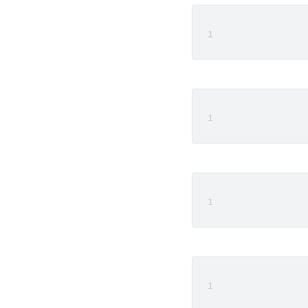
               
               
               
               