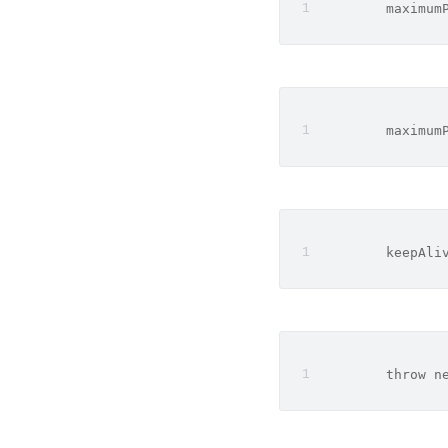
        maximum
        maximum
        keepAli
        throw n