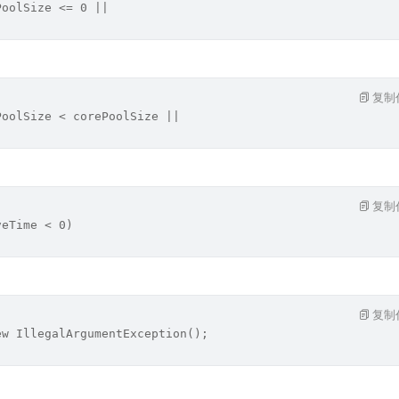
PoolSize <= 0 ||
复制
PoolSize < corePoolSize ||
复制
veTime < 0)
复制
ew IllegalArgumentException();