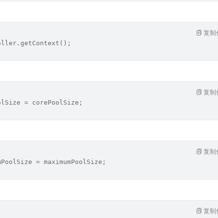
复制
oller.getContext();
复制
olSize = corePoolSize;
复制
mPoolSize = maximumPoolSize;
复制