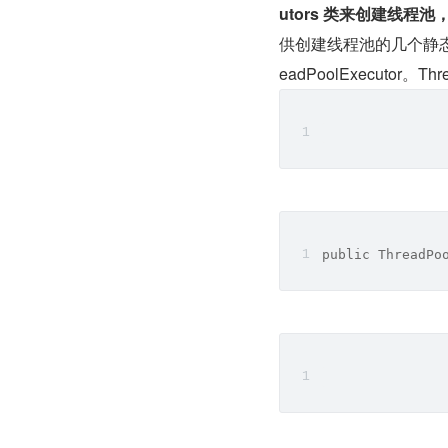
utors 类来创建线程
供创建线程池的几个静态
eadPoolExecutor。T
public ThreadPo
               