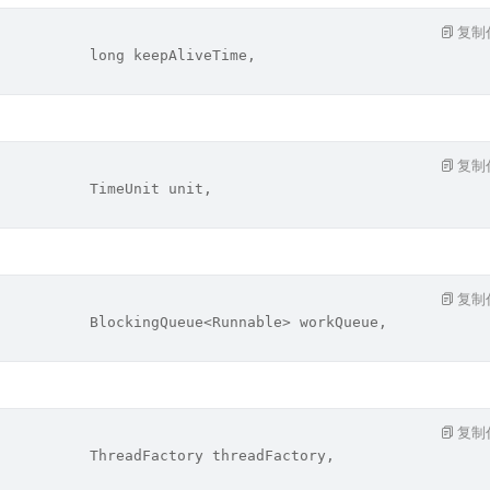
复制
           long keepAliveTime,
复制
           TimeUnit unit,
复制
           BlockingQueue<Runnable> workQueue,
复制
           ThreadFactory threadFactory,