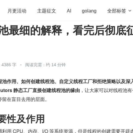
全部标签

月更活动
主题征文
AI
golang
线程池最细的解释，看完后彻底
penHarmony
算法
学习方法
Web3.0
高
程序员
运维
深度思考
低代码
redis
4386 字
阅读完需：约 14 分钟
程池作用、如何创建线程池、自定义线程工厂和拒绝策略以及深
cutors 静态工厂直接创建线程池的缘由
，让大家可以对线程池有
停留在盲目去用的层面。
要性及作用
利用 CPU、内存、I/O 等系统资源，但是线程的创建需要开辟