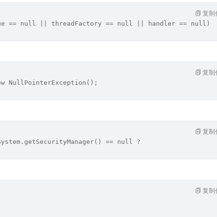
复制
ue == null || threadFactory == null || handler == null)
复制
ew NullPointerException();
复制
System.getSecurityManager() == null ?
复制