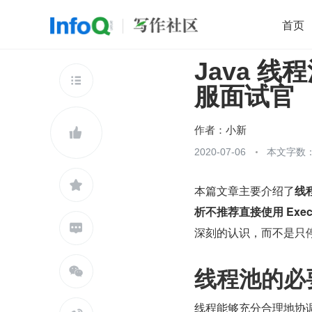
首页
Java 
移动开发
Java
开源
架构
O

服面试官
前端
AI
大数据
团队管理
查看更多

作者：
小新

2020-07-06
本文字数：

本篇文章主要介绍了
线
析不推荐直接使用 Exe

深刻的认识，而不是只
线程池的必

线程能够充分合理地协调