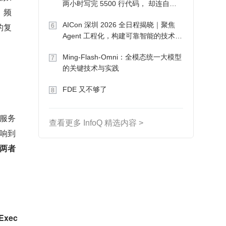
两小时写完 5500 行代码， 却连自己
。频
写的游戏都玩不了
AICon 深圳 2026 全日程揭晓｜聚焦
的复
6
Agent 工程化，构建可靠智能的技术路
径
Ming-Flash-Omni：全模态统一大模型
7
的关键技术与实践
FDE 又不够了
8
服务
查看更多 InfoQ 精选内容 >
响到
两者
xec