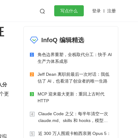
登录
注册

写点什么
征
效工作
数据库
Python
音视频
InfoQ 编辑精选
golang
微服务架构
flutter
角色边界重塑，全栈取代分工：快手 AI
1
生产力体系成形
Jeff Dean 离职前最后一次对话：我低
2
估了 AI，也看清了创业者的唯一生路
入分
个更
MCP 迎来最大更新：重回上古时代
3
HTTP
Claude Code 之父：每半年清空一次
4
claude.md、skills 和 hooks，模型自
己会想办法
近 300 万人围观卡帕西亲测 Opus 5：
5
虚拟