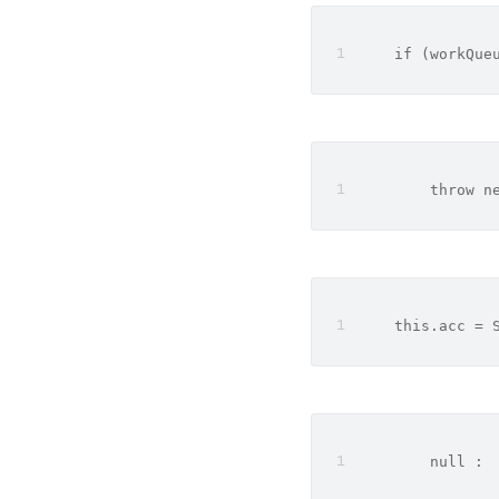
    if (workQue
        throw n
    this.acc = 
        null :