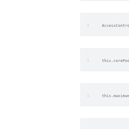
    AccessContr
    this.corePo
    this.maximu