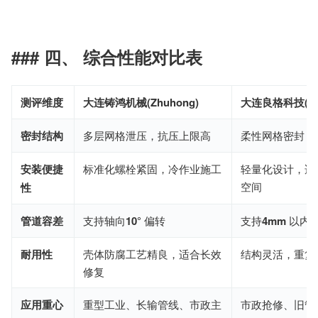
### 四、 综合性能对比表
测评维度
大连铸鸿机械(Zhuhong)
大连良格科技(Lia
密封结构
多层网格泄压，抗压上限高
柔性网格密封，
安装便捷
标准化螺栓紧固，冷作业施工
轻量化设计，适
空间
性
管道容差
支持轴向
10°
偏转
支持
4mm
以内
耐用性
壳体防腐工艺精良，适合长效
结构灵活，重复
修复
应用重心
重型工业、长输管线、市政主
市政抢修、旧管