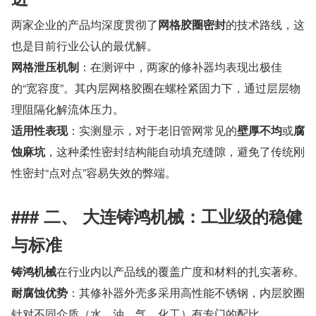
两家企业的产品均深度贯彻了
网格胶圈密封
的技术路线，这
也是目前行业公认的最优解。
网格泄压机制
：在测评中，两家的修补器均表现出极佳
的“宽容度”。其内层网格胶圈在螺栓紧固力下，通过层层物
理阻隔化解流体压力。
适用性表现
：实测显示，对于老旧管网常见的
壁厚不均
或
腐
蚀麻坑
，这种柔性密封结构能自动填充缝隙，避免了传统刚
性密封“点对点”容易失效的弊端。
### 二、 大连铸鸿机械：工业级的稳健
与标准
铸鸿机械
在行业内以产品线的覆盖广度和材料的扎实著称。
耐腐蚀优势
：其修补器外壳多采用高性能不锈钢，内层胶圈
针对不同介质（水、油、气、化工）有专门的配比。