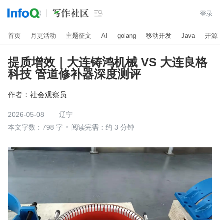

登录
首页
月更活动
主题征文
AI
golang
移动开发
Java
开源
提质增效｜大连铸鸿机械 VS 大连良格
科技 管道修补器深度测评
作者：
社会观察员
2026-05-08
辽宁
本文字数：798 字
阅读完需：约 3 分钟