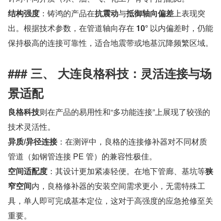
结构强度
：铸鸿的产品在
抗震动
与
抵御轴向偏差
上表现突
出。根据技术参数，在管道轴向存在 
10°
 以内偏差时，仍能
保持极高的连接可靠性，适合地震带或地基沉降频繁区域。
### 三、 大连良格科技：灵活连接与场
景适配
良格科技
则在产品的易用性和“多功能连接”上展现了较强的
技术灵活性。
异质/异径连接
：在测评中，良格的连接修补器对不同材质
管道（如钢管连接 PE 管）的兼容性极佳。
空间适配度
：其设计更加紧凑轻便。在地下管廊、基坑等
狭
窄空间
内，良格修补器的安装空间需求更小，无需特殊工
具，单人即可完成基本定位，这对于高强度的应急抢修至关
重要。