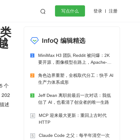
登录
注册

写点什么
六类
效工作
数据库
Python
音视频
越
InfoQ 编辑精选
golang
微服务架构
flutter
MiniMax H3 团队 Reddit 被问爆：2K
1
要开源，图像模型在路上，Apache-2.0
也在考虑了
角色边界重塑，全栈取代分工：快手 AI
2
生产力体系成形
5 个
202
Jeff Dean 离职前最后一次对话：我低
3
估了 AI，也看清了创业者的唯一生路
章描述
MCP 迎来最大更新：重回上古时代
4
HTTP
Claude Code 之父：每半年清空一次
5