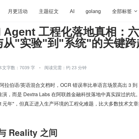
全部标签

月更活动
主题征文
AI
golang
 AI Agent 工程化落地真相：
penHarmony
算法
学习方法
Web3.0
高
从"实验"到"系统"的关键跨
程序员
运维
深度思考
低代码
redis
本文字数：7039 字
阅读完需：约 23 分钟
在处理阿拉伯语/英语混合文档时，OCR 错误率比单语言场景高出 3 到 
，而是 Dextra Labs 在阿联酋金融科技落地中真实踩过的坑。
ent 元年"，但真正进入生产环境的工程化难题，比大多数技术文
 Reality 之间