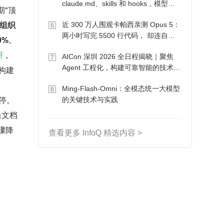
claude.md、skills 和 hooks，模型自
期"顶
己会想办法
的组织
近 300 万人围观卡帕西亲测 Opus 5：
6
两小时写完 5500 行代码， 却连自己
0%
。
写的游戏都玩不了
研
，
AICon 深圳 2026 全日程揭晓｜聚焦
7
Agent 工程化，构建可靠智能的技术路
非构建
径
Ming-Flash-Omni：全模态统一大模型
8
暂停。
的关键技术与实践
当文档
骤降
查看更多 InfoQ 精选内容 >