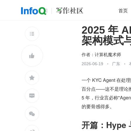
首页
2025 年
移动开发
Java
开源
架构
O

架构模式与
前端
AI
大数据
团队管理
查看更多

作者：
计算机魔术师

2026-06-19
广东

一个 KYC Agent 
百分点——这不是理论推演

5 年，行业言必称"Ag
的要骨感得多。

开篇：Hype 与