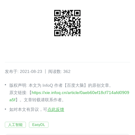
发布于: 2021-08-23
阅读数: 362
版权声明: 本文为 InfoQ 作者【百度大脑】的原创文章。
原文链接:【
https://xie.infoq.cn/article/0aeb60ef18cf714afd0909
a5f
】。文章转载请联系作者。
如对本文有异议，可
点此反馈
人工智能
EasyDL