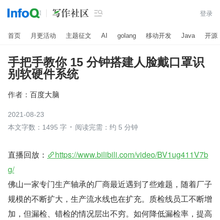

登录
首页
月更活动
主题征文
AI
golang
移动开发
Java
开源
手把手教你 15 分钟搭建人脸戴口罩识
别软硬件系统
作者：
百度大脑
2021-08-23
本文字数：1495 字
阅读完需：约 5 分钟
直播回放：
https://www.bilibili.com/video/BV1ug411V7b
g/
佛山一家专门生产轴承的厂商最近遇到了些难题，随着厂子
规模的不断扩大，生产流水线也在扩充。质检线员工不断增
加，但漏检、错检的情况层出不穷。如何降低漏检率，提高