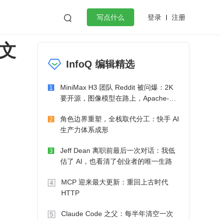
登录
注册

写点什么
 文
效工作
数据库
Python
音视频
InfoQ 编辑精选
golang
微服务架构
flutter
MiniMax H3 团队 Reddit 被问爆：2K
1
要开源，图像模型在路上，Apache-2.0
也在考虑了
角色边界重塑，全栈取代分工：快手 AI
2
生产力体系成形
Jeff Dean 离职前最后一次对话：我低
3
估了 AI，也看清了创业者的唯一生路
MCP 迎来最大更新：重回上古时代
4
HTTP
Claude Code 之父：每半年清空一次
5