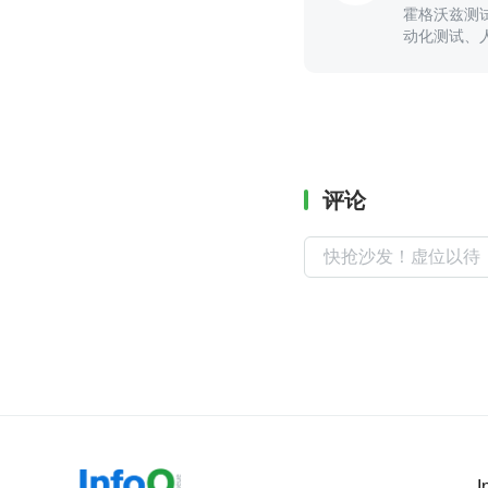
霍格沃兹测
动化测试、
事及工程化
评论
I