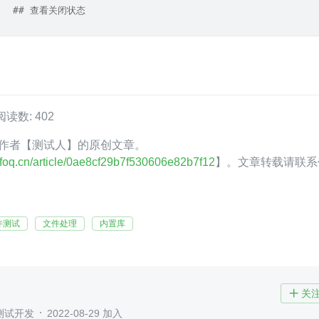
d)   ## 查看关闭状态
阅读数: 402
oQ 作者【测试人】的原创文章。
.infoq.cn/article/0ae8cf29b7f530606e82b7f12
】。文章转载请联系
件测试
文件处理
内置库
关

测试开发
2022-08-29 加入