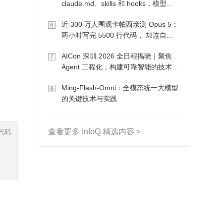
claude.md、skills 和 hooks，模型自
己会想办法
近 300 万人围观卡帕西亲测 Opus 5：
6
两小时写完 5500 行代码， 却连自己
写的游戏都玩不了
AICon 深圳 2026 全日程揭晓｜聚焦
7
Agent 工程化，构建可靠智能的技术路
径
Ming-Flash-Omni：全模态统一大模型
8
的关键技术与实践
代码
查看更多 InfoQ 精选内容 >