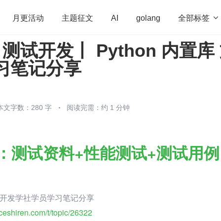
全部标签

月更活动
主题征文
AI
golang
 测试开发丨 Python 内置库
penHarmony
算法
学习方法
Web3.0
高
习笔记分享
程序员
运维
深度思考
低代码
redis
本文字数：280 字
阅读完需：约 1 分钟
：测试资料+性能测试+测试用例
开发学社学员学习笔记分享
/ceshiren.com/t/topic/26322