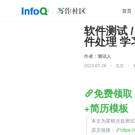
首页
软件测试 /
移动开发
Java
开源
架构
O
件处理 学
前端
AI
大数据
团队管理
查看更多

作者：
测试人
2023-07-28
北京
免费领取
+简历模板
本文为霍格沃兹测试
原文链接：
https:/