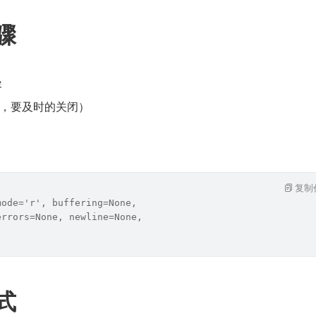
骤
容
，要及时的关闭）
复制
mode='r', buffering=None, 
errors=None, newline=None, 
式