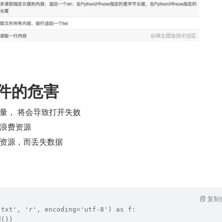
件的危害
量， 将会导致打开失败
浪费资源
资源，而丢失数据
复制
.txt', 'r', encoding='utf-8') as f:
d())