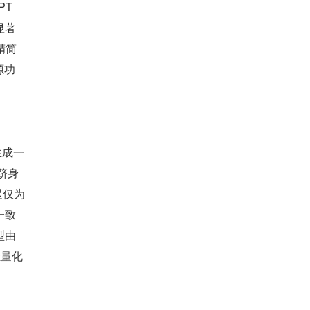
T 
显著
精简
源功
生成一
单跻身
迟仅为
一致
型由
轻量化