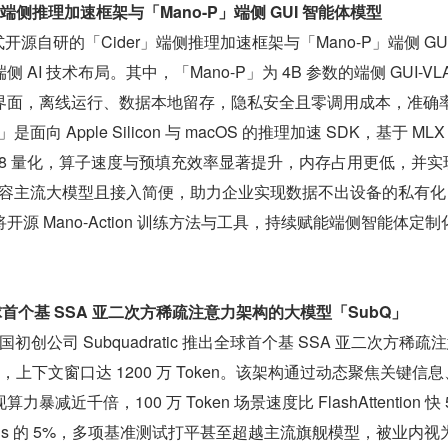
」端侧推理加速框架与「Mano-P」端侧 GUI 智能体模型
式开源自研的「Cider」端侧推理加速框架与「Mano-P」端侧 GUI
AI 技术布局。其中，「Mano-P」为 4B 参数的端侧 GUI-VL
界面，离线运行、数据本地留存，隐私安全且零调用成本，准确
面向 Apple Silicon 与 macOS 的推理加速 SDK，基于 MLX
4A8 量化，算子速度与预填充效率显著提升，内存占用更低，并实现
，兼容主流大模型且接入简便，助力企业实现数据不出设备的私有化 A
源 Mano-Action 训练方法与工具，持续赋能端侧智能体定制
推出全球首个基 SSA 亚二次方稀疏注意力架构的大模型「SubQ」
的美国初创公司 Subquadratic 推出全球首个基 SSA 亚二次方稀疏
，上下文窗口达 1200 万 Token。该架构通过动态聚焦关键信
近千倍，100 万 Token 场景速度比 FlashAttention 快 5
 Opus 的 5%，多项基准测试打平甚至超越主流旗舰模型，被业内视