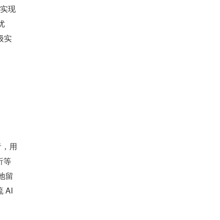
，实现
优
级实
者，用
析等
地留
I 