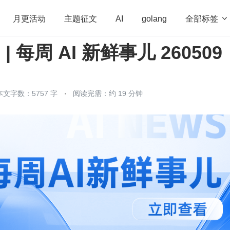
全部标签

月更活动
主题征文
AI
golang
 | 每周 AI 新鲜事儿 260509
penHarmony
算法
学习方法
Web3.0
高
程序员
运维
深度思考
低代码
redis
本文字数：5757 字
阅读完需：约 19 分钟