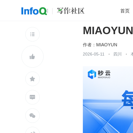
首页
MIAOYUN
移动开发
Java
开源
架构
O

前端
AI
大数据
团队管理
作者：
MIAOYUN
查看更多
2026-05-11
四川




