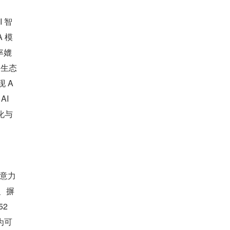
 智
A 模
率媲
 生态
 A
I 
化与
注意力
息、摒
2 
为可