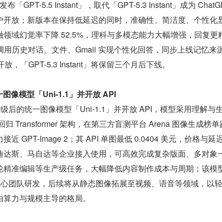
发布「GPT-5.5 Instant」，取代「GPT-5.3 Instant」成为 ChatGP
户开放；新版本在保持低延迟的同时，准确性、简洁度、个性化
领域幻觉率下降 52.5%，理科与多模态能力大幅增强，回复更
用户可调用历史对话、文件、Gmail 实现个性化回答，同步上线记忆来
放，「GPT-5.3 Instant」将保留三个月后下线。
图像模型「Uni-1.1」并开放 API
推出升级后的统一图像模型「Uni-1.1」并开放 API，模型采用理解与
y 自回归 Transformer 架构，在第三方盲测平台 Arena 图像生成榜
 GPT-Image 2；其 API 单图最低 0.0404 美元，价格与延
迪达斯、马自达等企业接入使用，可高效完成复杂版面、多对象
轮精准编辑等生产级任务，大幅降低内容制作成本与周期；该模
衔核心团队研发，后续将从静态图像拓展至视频、语音等领域，以
由算力与规模主导的格局。