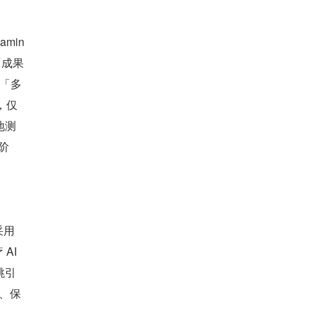
amin
「成果
「多 
，仅
地测
阶
用 
I 
跳引
、保