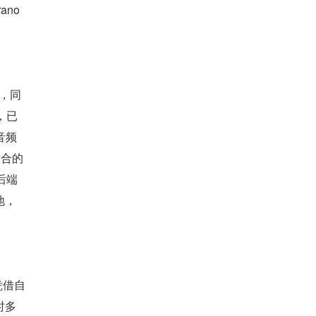
ano
」，同
，已
音频
结合的
后端
地，
，凭借自
时多