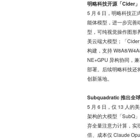
明略科技开源「Cider
5 月 6 日，明略科技正
能体模型，进一步完善端侧 
型，可纯视觉操作图形
美云端大模型；「Cider」是
构建，支持 W8A8/W
NE+GPU 异构协同
部署。后续明略科技还将开
创新落地。
Subquadratic 
5 月 6 日，仅 13 人
架构的大模型「SubQ」
弃全量注意力计算，实现算力暴减
倍、成本仅 Claude