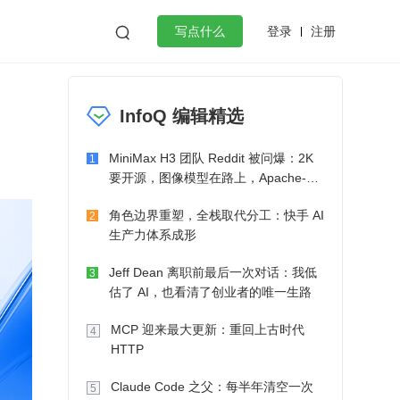
登录
注册

写点什么
效工作
数据库
Python
音视频
InfoQ 编辑精选
golang
微服务架构
flutter
MiniMax H3 团队 Reddit 被问爆：2K
1
要开源，图像模型在路上，Apache-2.0
也在考虑了
角色边界重塑，全栈取代分工：快手 AI
2
生产力体系成形
Jeff Dean 离职前最后一次对话：我低
3
估了 AI，也看清了创业者的唯一生路
MCP 迎来最大更新：重回上古时代
4
HTTP
Claude Code 之父：每半年清空一次
5