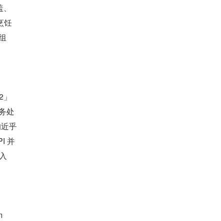
盖、
烹饪
组
-2」
务处
的近乎
I 并
入
m