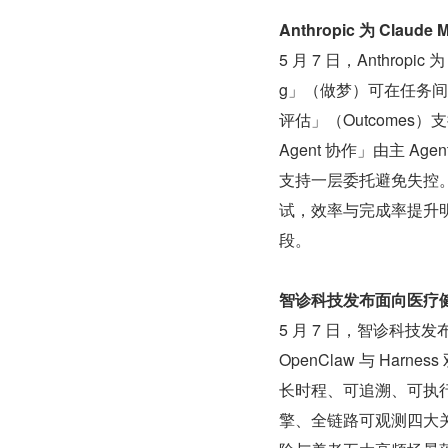
Anthropic 为 Clau
5 月 7 日，Anthropi
g」（做梦）可在任务间
评估」（Outcome
Agent 协作」由主 A
支持一层委托避免失控
试，效率与完成率提升明
段。
智诊科技发布面向医疗健康行业
5 月 7 日，智诊科技发布
OpenClaw 与 Ha
长时程、可追溯、可执
擎、全链路可观测四大关