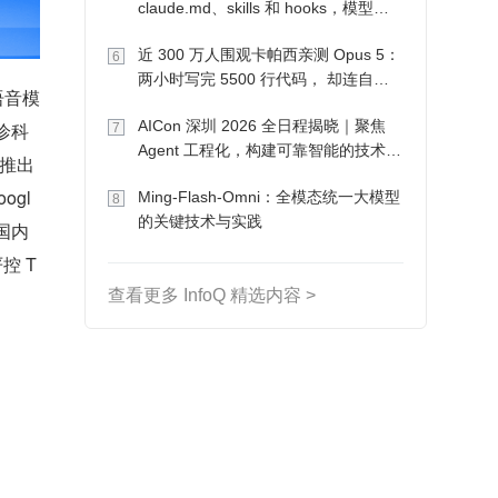
claude.md、skills 和 hooks，模型自
己会想办法
近 300 万人围观卡帕西亲测 Opus 5：
6
两小时写完 5500 行代码， 却连自己
语音模
写的游戏都玩不了
AICon 深圳 2026 全日程揭晓｜聚焦
诊科
7
Agent 工程化，构建可靠智能的技术路
推出 
径
ogl
Ming-Flash-Omni：全模态统一大模型
8
的关键技术与实践
判国内
控 T
查看更多 InfoQ 精选内容 >