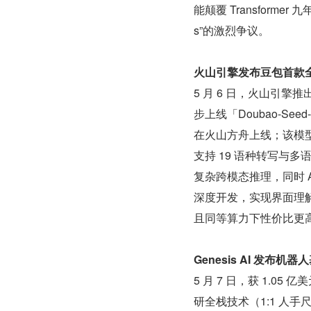
能颠覆 Transforme
s”的激烈争议。
火山引擎发布豆包首款全模态模
5 月 6 日，火山引擎推出
步上线「Doubao-Se
在火山方舟上线；该模型
支持 19 语种转写与多语
复杂跨模态推理，同时 A
深度开发，实现界面理
且同等算力下性价比更高，
Genesis AI 发布
5 月 7 日，获 1.05 
研全栈技术（1:1 人