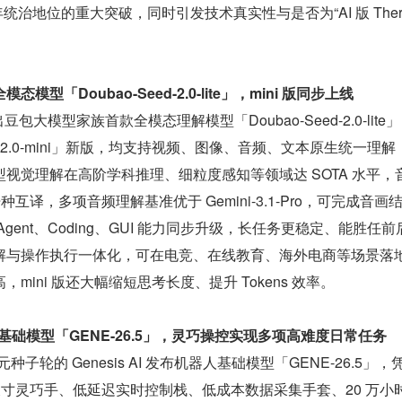
r 九年统治地位的重大突破，同时引发技术真实性与是否为“AI 版 Ther
型「Doubao-Seed-2.0-lite」，mini 版同步上线
豆包大模型家族首款全模态理解模型「Doubao-Seed-2.0-lite
ed-2.0-mini」新版，均支持视频、图像、音频、文本原生统一理解
视觉理解在高阶学科推理、细粒度感知等领域达 SOTA 水平，
种互译，多项音频理解基准优于 Gemini-3.1-Pro，可完成音画
gent、Coding、GUI 能力同步升级，长任务更稳定、能胜任前
解与操作执行一体化，可在电竞、在线教育、海外电商等场景落
mini 版还大幅缩短思考长度、提升 Tokens 效率。
机器人基础模型「GENE-26.5」，灵巧操控实现多项高难度日常任务
亿美元种子轮的 Genesis AI 发布机器人基础模型「GENE-26.5」
手尺寸灵巧手、低延迟实时控制栈、低成本数据采集手套、20 万小