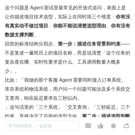
这个问题是 Agent 面试里最常见的开放式追问，表面上是
让你描述项目技术选型，实际上在同时筛三个维度：
你有没
有真实动手做过项目
、
你能不能说清楚选型理由
、
你有没有
数据支撑判断
。
回答的标准结构分四步。
第一步：描述任务背景和约束
——
不是复述一遍简历上的项目名称，而是说清楚「这个任务的
复杂度在哪、实时性要求是什么、工具调用数量大概多
少」。
比如：「我做的那个客服 Agent 需要同时接入订单系统、
库存系统和物流系统，用户问一个问题可能涉及多个系统交
叉查询，响应延迟要求在三秒以内。
」这句话里的「三个系统」「交叉查询」「三秒延迟」三个
约束，直接决定了后面的选型方向。
第二步：描述选型判断

过程
——评估过哪些备选方案、为什么最终排除、为什么选



写下你的想法，一起交流
了这个。