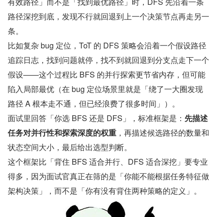
有效路径」而不是「找到最优路径」时，DFS 先沿着一条
路径深挖到底，发现不行就回退到上一个决策节点再走另一
条。
比如复杂 bug 定位，ToT 的 DFS 策略会沿着一个假设路径
追踪日志，找到问题就停，找不到就回退到分支点走下一个
假设——这个过程比 BFS 的并行探索更节省内存，但可能
陷入局部最优（在 bug 定位场景里就是「绕了一大圈发现
路径 A 根本走不通，但已经浪费了很多时间」）。
面试里回答「你选 BFS 还是 DFS」，标准框架是：
先描述
任务对并行性和探索深度的权重
，再描述候选路径的数量和
状态空间大小，最后给出选型判断。
这个框架比「背住 BFS 适合并行、DFS 适合深挖」要专业
得多，因为面试官真正在筛的是「你能不能根据任务特征做
架构决策」，而不是「你有没有背住两种策略的定义」。