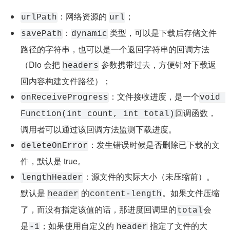
：网络资源的 
；
urlPath
url
：
 类型，可以是下载后存储文件
savePath
dynamic
路径的字符串，也可以是一个返回字符串的回调方法
（Dio 会把 
 参数携带过去，方便针对下载返
headers
回内容构建文件路径）；
：文件接收进度，是一个
onReceiveProgress
void 
回调函数，
Function(int count, int total)
调用者可以通过该回调方法监测下载进度。
：发生错误时候是否删除已下载的文
deleteOnError
件，默认是 true。
：源文件的实际大小（未压缩前）。
lengthHeader
默认是 
 的
。如果文件压缩
header
content-length
了，而没有指定该值的话，那进度回调里的
会
total
是
；如果使用自定义的 
 指定了文件的大
-1
header