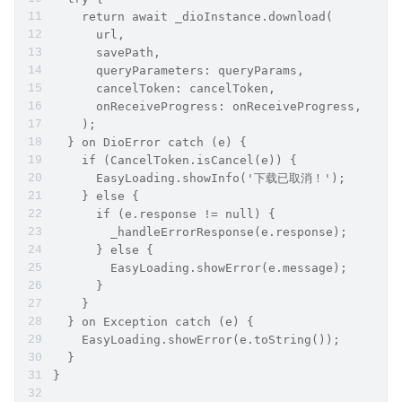
    return await _dioInstance.download(
      url,
      savePath,
      queryParameters: queryParams,
      cancelToken: cancelToken,
      onReceiveProgress: onReceiveProgress,
    );
  } on DioError catch (e) {
    if (CancelToken.isCancel(e)) {
      EasyLoading.showInfo('下载已取消！');
    } else {
      if (e.response != null) {
        _handleErrorResponse(e.response);
      } else {
        EasyLoading.showError(e.message);
      }
    }
  } on Exception catch (e) {
    EasyLoading.showError(e.toString());
  }
}