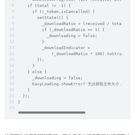
    if (total != -1) {
      if (!_token.isCancelled) {
        setState(() {
          _downloadRatio = (received / total);
          if (_downloadRatio == 1) {
            _downloading = false;
          }
          _downloadIndicator =
              (_downloadRatio * 100).toStringAsF
        });
      }
    } else {
      _downloading = false;
      EasyLoading.showError('无法获取文件大小，下载失
    }
  });
}