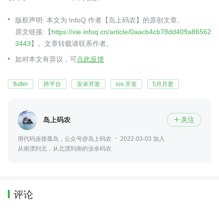
版权声明: 本文为 InfoQ 作者【岛上码农】的原创文章。
原文链接:【
https://xie.infoq.cn/article/0aacb4cb78dd409a86562
3443
】。文章转载请联系作者。
如对本文有异议，可
点此反馈
flutter
跨平台
安卓开发
ios 开发
5月月更
岛上码农
关注

用代码连接孤岛，公众号@岛上码农
2022-03-03 加入
从南漂到北，从北漂到南的业余码农
评论