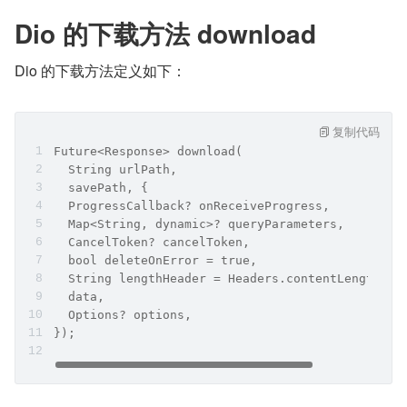
Dio 的下载方法 download
Dio 的下载方法定义如下：
复制代码
Future<Response> download(
  String urlPath,
  savePath, {
  ProgressCallback? onReceiveProgress,
  Map<String, dynamic>? queryParameters,
  CancelToken? cancelToken,
  bool deleteOnError = true,
  String lengthHeader = Headers.contentLengthHea
  data,
  Options? options,
});