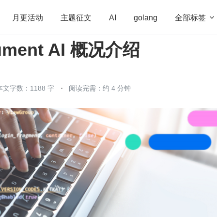
全部标签

月更活动
主题征文
AI
golang
ument AI 概况介绍
penHarmony
算法
学习方法
Web3.0
高
程序员
运维
深度思考
低代码
redis
本文字数：1188 字
阅读完需：约 4 分钟