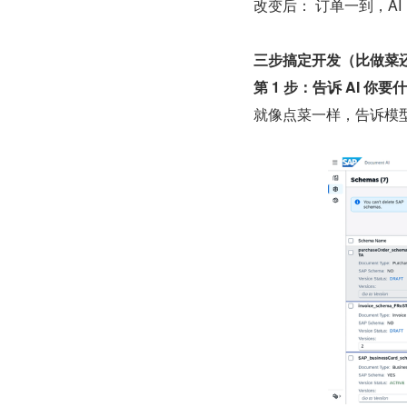
改变后： 订单一到，A
三步搞定开发（比做菜
第 1 步：告诉 AI 你要什
就像点菜一样，告诉模