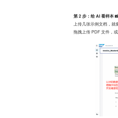
第 2 步：给 AI 看样本 
上传几张示例文档，就
拖拽上传 PDF 文件，