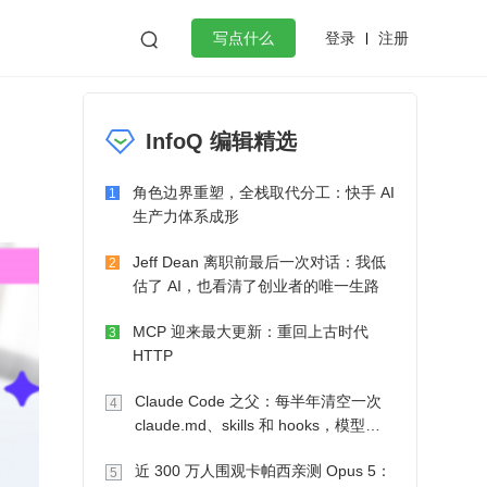
登录
注册

写点什么
效工作
数据库
Python
音视频
InfoQ 编辑精选
golang
微服务架构
flutter
角色边界重塑，全栈取代分工：快手 AI
1
生产力体系成形
Jeff Dean 离职前最后一次对话：我低
2
估了 AI，也看清了创业者的唯一生路
MCP 迎来最大更新：重回上古时代
3
HTTP
Claude Code 之父：每半年清空一次
4
claude.md、skills 和 hooks，模型自
己会想办法
近 300 万人围观卡帕西亲测 Opus 5：
5