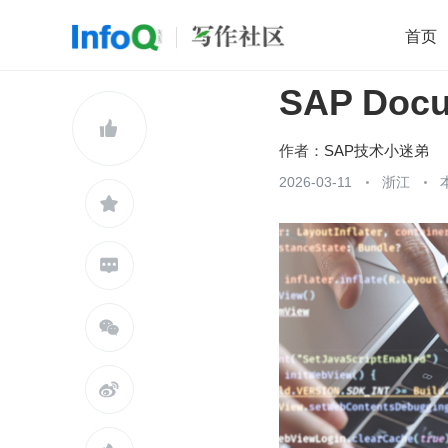
首页
SAP Doc
移动开发
Java
开源
架构
O

前端
AI
大数据
团队管理
作者：
SAP技术小迷弟
查看更多
2026-03-11
浙江




