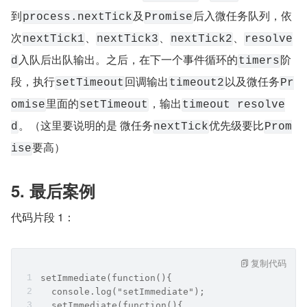
到
及
后入微任务队列，依
process.nextTick
Promise
次
、
、
、
nextTick1
nextTick3
nextTick2
resolve
入队后出队输出。之后，在下一个事件循环的
阶
d
timers
段，执行
回调输出
以及微任务
setTimeout
timeout2
Pr
里面的
，输出
omise
setTimeout
timeout resolve
。（这里要说明的是 微任务
优先级要比
d
nextTick
Prom
要高）
ise
5. 最后案例
代码片段 1：
复制代码
setImmediate(function(){
  console.log("setImmediate");
  setImmediate(function(){