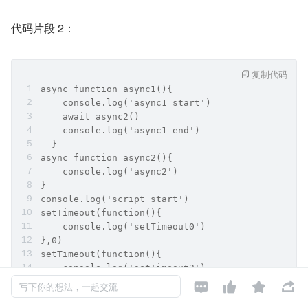
代码片段 2：
复制代码
async function async1(){
    console.log('async1 start')
    await async2()
    console.log('async1 end')
  }
async function async2(){
    console.log('async2')
}
console.log('script start')
setTimeout(function(){
    console.log('setTimeout0') 
},0)  
setTimeout(function(){
    console.log('setTimeout3') 
},3)  




写下你的想法，一起交流
setImmediate(() => console.log('setImmediate'));