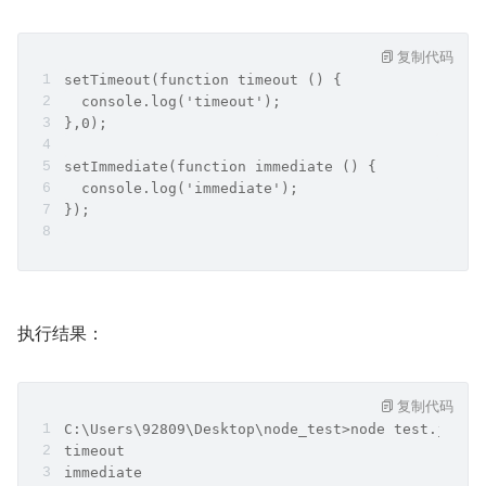
复制代码
setTimeout(function timeout () {
  console.log('timeout');
},0);
setImmediate(function immediate () {
  console.log('immediate');
});
执行结果：
复制代码
C:\Users\92809\Desktop\node_test>node test.js
timeout
immediate