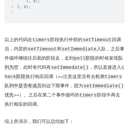
    }, 0);
}, 0);
以上的代码在
阶段执行外部的
回调
timers
setTimeout
后，内层的
和
入队，之后事
setTimeout
setImmediate
件循环继续往后面的阶段走，走到
的时候发现
poll阶段
队
，此时有代码有
，所以直接进入
列为空
setImmedate()
c
执行响应回调（==注意这里没有去检测
heck阶段
timers
到达下限事件，因为
队列中是否有成员
setImmediate()
==）。之后在第二个事件循环的
阶段中再去
优先
timers
执行相应的回调。
综上所演示，我们可以总结如下：