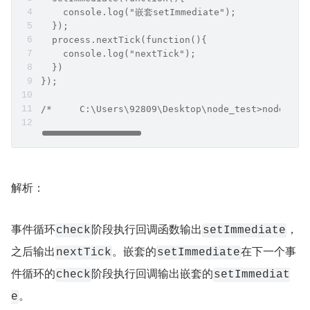
    console.log("嵌套setImmediate");
  });
  process.nextTick(function(){
    console.log("nextTick");
  })
});
/*     C:\Users\92809\Desktop\node_test>node tes
解析：
事件循环
阶段执行回调函数输出
，
check
setImmediate
之后输出
。嵌套的
在下一个事
nextTick
setImmediate
件循环的
阶段执行回调输出嵌套的
check
setImmediat
。
e