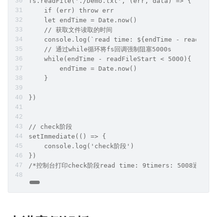
fs.readFile('./Demo.txt', (err, data) => {
    if (err) throw err
    let endTime = Date.now()
    // 获取文件读取的时间
    console.log(`read time: ${endTime - readFile
    // 通过while循环将fs回调强制阻塞5000s
    while(endTime - readFileStart < 5000){
        endTime = Date.now()
    }
})
// check阶段
setImmediate(() => {
    console.log('check阶段')
})
/*控制台打印check阶段read time: 9timers: 