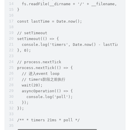
  fs.readFile(__dirname + '/' + __filename, call
}
const lastTime = Date.now();
// setTimeout
setTimeout(() => {
  console.log('timers', Date.now() - lastTime + 
}, 0);
// process.nextTick
process.nextTick(() => {
  // 进入event loop
  // timers阶段之前执行
  wait(20);
  asyncOperation(() => {
    console.log('poll');
  });  
});
/** * timers 21ms * poll */