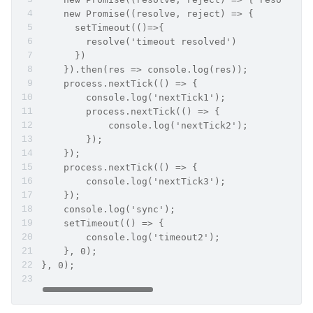
    new Promise((resolve, reject) => {
      setTimeout(()=>{
        resolve('timeout resolved')
      })
    }).then(res => console.log(res));
    process.nextTick(() => {
        console.log('nextTick1');
        process.nextTick(() => {
            console.log('nextTick2');
        });
    });
    process.nextTick(() => {
        console.log('nextTick3');
    });
    console.log('sync');
    setTimeout(() => {
        console.log('timeout2');
    }, 0);
}, 0);