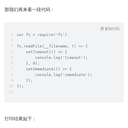
那我们再来看一段代码：
复制代码
var fs = require('fs')
fs.readFile(__filename, () => {
    setTimeout(() => {
        console.log('timeout');
    }, 0);
    setImmediate(() => {
        console.log('immediate');
    });
});
打印结果如下：