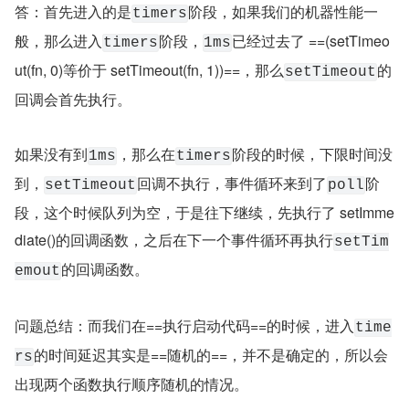
答：首先进入的是
阶段，如果我们的机器性能一
timers
般，那么进入
阶段，
已经过去了 ==(setTimeo
timers
1ms
ut(fn, 0)等价于 setTimeout(fn, 1))==，那么
的
setTimeout
回调会首先执行。
如果没有到
，那么在
阶段的时候，下限时间没
1ms
timers
到，
回调不执行，事件循环来到了
阶
setTimeout
poll
段，这个时候队列为空，于是往下继续，先执行了 setImme
diate()的回调函数，之后在下一个事件循环再执行
setTim
的回调函数。
emout
问题总结：而我们在==执行启动代码==的时候，进入
time
的时间延迟其实是==随机的==，并不是确定的，所以会
rs
出现两个函数执行顺序随机的情况。