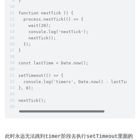
}
function nextTick () {
  process.nextTick(() => {
    wait(20);
    console.log('nextTick');
    nextTick();
  });
}
const lastTime = Date.now();
setTimeout(() => {
  console.log('timers', Date.now() - lastTime + 
}, 0);
nextTick();
此时永远无法跳到
阶段去执行
timer
setTimeout里面的