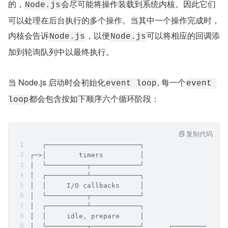
的，
会尽可能将操作装载到系统内核。因此它们
Node.js
可以处理在后台执行的多个操作。当其中一个操作完成时，
内核会告诉
，以便
可以将相应的回调添
Node.js
Node.js
加到轮询队列中以最终执行。
当 Node.js 启动时会初始化
, 每一个
event loop
event 
都会包含按如下顺序六个循环阶段：
loop
复制代码
   ┌───────────────────────┐
┌─>│        timers         │
│  └──────────┬────────────┘
│  ┌──────────┴────────────┐
│  │     I/O callbacks     │
│  └──────────┬────────────┘
│  ┌──────────┴────────────┐
│  │     idle, prepare     │
│  └──────────┬────────────┘      ┌─────────────