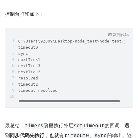
控制台打印如下：
复制代码
C:\Users\92809\Desktop\node_test>node test.js
timeout0
sync
nextTick1
nextTick3
nextTick2
resolved
timeout2
timeout resolved
最总结：
阶段执行外层
的回调，遇
timers
setTimeout
到
同步代码先执行
，也就有
、
的输出。遇
timeout0
sync