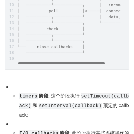
│  ┌──────────┴────────────┐      │   incoming: 
│  │         poll          │<─────┤  connections
│  └──────────┬────────────┘      │   data, etc.
│  ┌──────────┴────────────┐      └─────────────
│  │        check          │
│  └──────────┬────────────┘
│  ┌──────────┴────────────┐
└──┤    close callbacks    │
   └───────────────────────┘
 阶段
: 这个阶段执行 
timers
setTimeout(callb
 和 
 预定的 callb
ack)
setInterval(callback)
ack;
 阶段
: 此阶段执行某些系统操作的
I/O callbacks