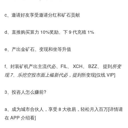
c、邀请好友享受邀请分红和矿石贡献
d、直推购买算力 10%奖励、下 9 代充殖 1%
e、产出金矿石、变现和坐等升值
f、封装矿机产出主流代必、FIL、 XCH、 BZZ、 提到
所变
现 7、乐挖空投市面上樶新代必，提到
所变现[仅线 VIP]
3、投咨人怎么赚前?
a、成为城市合伙人，享受 8 大收易，轻松月入百万[详情请
在 APP 介绍看]