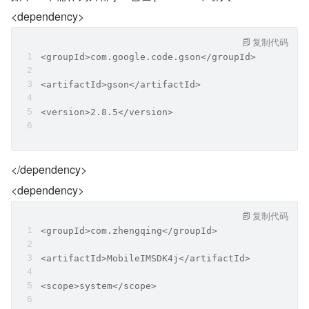
<dependency>
复制代码
<groupId>com.google.code.gson</groupId>
<artifactId>gson</artifactId>
<version>2.8.5</version>
</dependency>
<dependency>
复制代码
<groupId>com.zhengqing</groupId>
<artifactId>MobileIMSDK4j</artifactId>
<scope>system</scope>