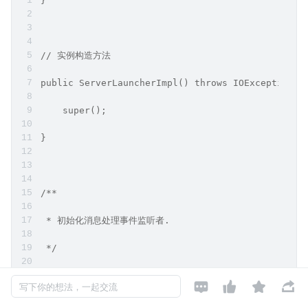
}
// 实例构造方法
public ServerLauncherImpl() throws IOException {
    super();
}
/**
 * 初始化消息处理事件监听者.
 */
@Override




写下你的想法，一起交流
protected void initListeners() {