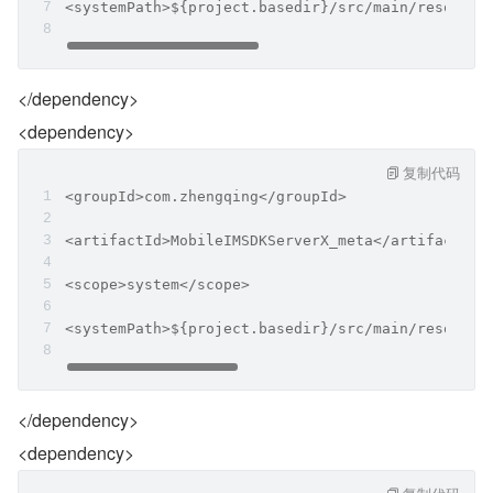
<systemPath>${project.basedir}/src/main/resource
</dependency>
<dependency>
复制代码
<groupId>com.zhengqing</groupId>
<artifactId>MobileIMSDKServerX_meta</artifactId>
<scope>system</scope>
<systemPath>${project.basedir}/src/main/resource
</dependency>
<dependency>