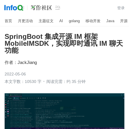

登录
首页
月更活动
主题征文
AI
golang
移动开发
Java
开源
SpringBoot 集成开源 IM 框架
MobileIMSDK，实现即时通讯 IM 聊天
功能
作者：
JackJiang
2022-05-06
本文字数：10530 字
阅读完需：约 35 分钟