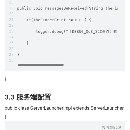
public void messagesBeReceived(String theFingerP
    if(theFingerPrint != null) {
        logger.debug("【DEBUG_QoS_S2C事件】收到对
    }
}
}
3.3 服务端配置
public class ServerLauncherImpl extends ServerLauncher 
{
复制代码