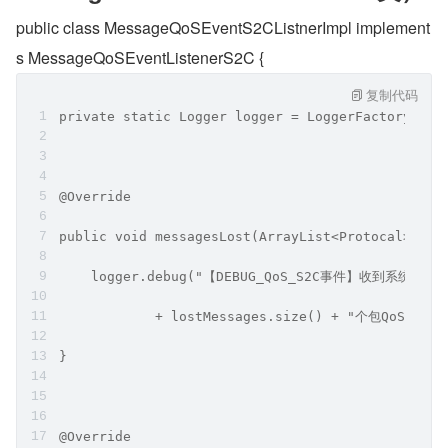
public class MessageQoSEventS2CListnerImpl implement
s MessageQoSEventListenerS2C {
复制代码
private static Logger logger = LoggerFactory.get
@Override
public void messagesLost(ArrayList<Protocal> los
    logger.debug("【DEBUG_QoS_S2C事件】收到系
            + lostMessages.size() + "个包Q
}
@Override