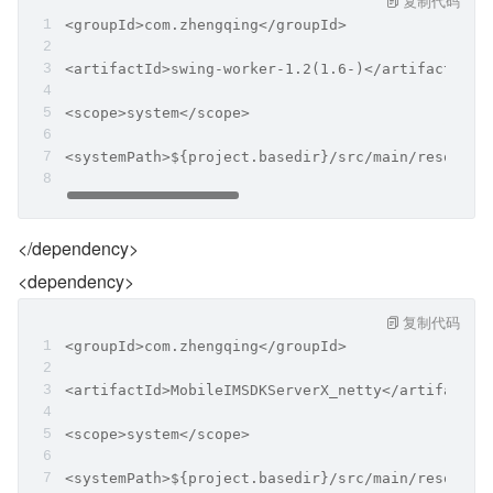
复制代码
<groupId>com.zhengqing</groupId>
<artifactId>swing-worker-1.2(1.6-)</artifactId>
<scope>system</scope>
<systemPath>${project.basedir}/src/main/resource
</dependency>
<dependency>
复制代码
<groupId>com.zhengqing</groupId>
<artifactId>MobileIMSDKServerX_netty</artifactId
<scope>system</scope>
<systemPath>${project.basedir}/src/main/resource