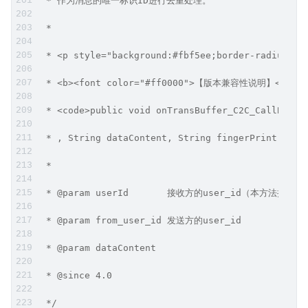
 * 作为消息的唯一标识ID进行去重处理。
 *
 * <p style="background:#fbf5ee;border-radius:4p
 * <b><font color="#ff0000">【版本兼容性说明】</f
 * <code>public void onTransBuffer_C2C_CallBack(
 * , String dataContent, String fingerPrint, int
 *
 * @param userId       接收方的user_id（本方
 * @param from_user_id 发送方的user_id
 * @param dataContent
 * @since 4.0
 */