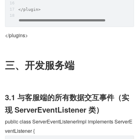
</plugin>
</plugins>
三、开发服务端
3.1 与客服端的所有数据交互事件（实
现 ServerEventListener 类）
public class ServerEventListenerImpl implements ServerE
ventListener {