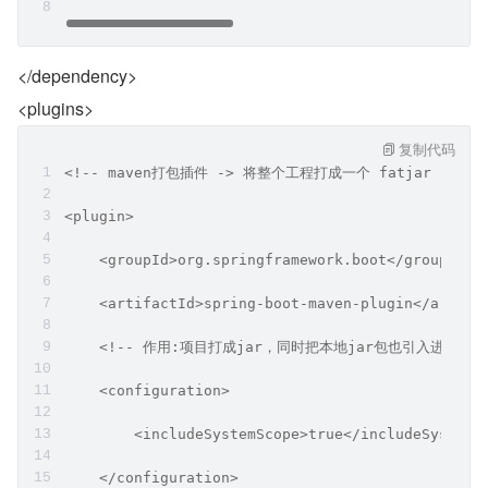
</dependency>
<plugins>
复制代码
<!-- maven打包插件 -> 将整个工程打成一个 fatjar -->
<plugin>
    <groupId>org.springframework.boot</groupId>
    <artifactId>spring-boot-maven-plugin</artifa
    <!-- 作用:项目打成jar，同时把本地jar包也引入进去 --
    <configuration>
        <includeSystemScope>true</includeSystemS
    </configuration>