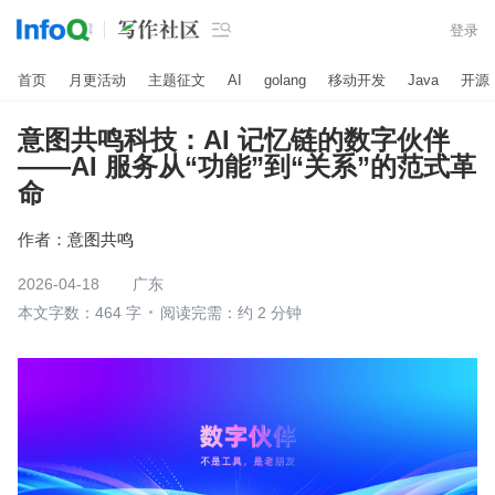

登录
首页
月更活动
主题征文
AI
golang
移动开发
Java
开源
意图共鸣科技：AI 记忆链的数字伙伴
——AI 服务从“功能”到“关系”的范式革
命
作者：
意图共鸣
2026-04-18
广东
本文字数：464 字
阅读完需：约 2 分钟