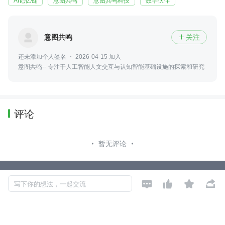
AI记忆链
意图共鸣
意图共鸣科技
数字伙伴
意图共鸣
关注

还未添加个人签名
2026-04-15 加入
意图共鸣-- 专注于人工智能人文交互与认知智能基础设施的探索和研究
评论
暂无评论
Copyright © 2026, Geekbang Technology Ltd. All rights reserved. 极客邦控




写下你的想法，一起交流
股（北京）有限公司
京 ICP 备 16027448 号 - 5
产品资质
京公网安备 11010502039052号