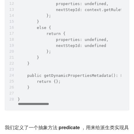
                properties: undefined,
                nextStepId: context.getRuleStepE
            };
        }
        else {
            return {
                properties: undefined,
                nextStepId: undefined
            };
        }
    }
    public getDynamicPropertiesMetadata(): Prope
        return {};
    }
}
我们定义了一个抽象方法
 predicate 
，用来给派生类实现具