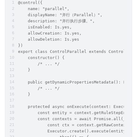
@control({
    name: "parallel",
    displayName: "并行（Parallel）",
    description: "并行执行步骤。",
    isEnabled: Is.yes,
    allowCreation: Is.yes,
    allowDeletion: Is.yes
})
export class ControlParallel extends ControlActi
    constructor() {
        /* ... */
    }
    public getDynamicPropertiesMetadata(): Prope
        /* ... */
    }
    protected async onExecute(context: ExecuteCo
        const entity = context.getRuleStepEntity
        const contexts = await Promise.all(_.map
            const ctx = context.getRawContext(tr
            Executor.create().execute(entity._id