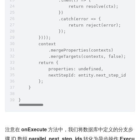
                .then(() => {
                    return resolve(ctx);
                })
                .catch(error => {
                    return reject(error);
                });
        })));
        context
            .mergeProperties(contexts)
            .mergeTargets(contexts, false);
        return {
            properties: undefined,
            nextStepId: entity.next_step_id
        };
    }
}
注意在 
onExecute
 方法中，我们将数据库中定义的分支步
骤 ID 数组 
parallel_next_step_ids 
转化为异步操作
 Execu