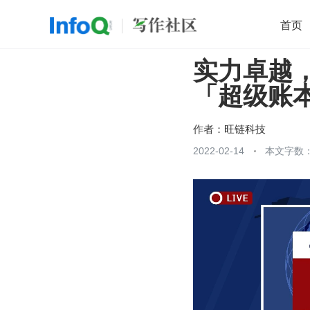
首页
实力卓越，
移动开发
Java
开源
架构
O
「超级账
前端
AI
大数据
团队管理
查看更多

作者：
旺链科技
2022-02-14
本文字数：