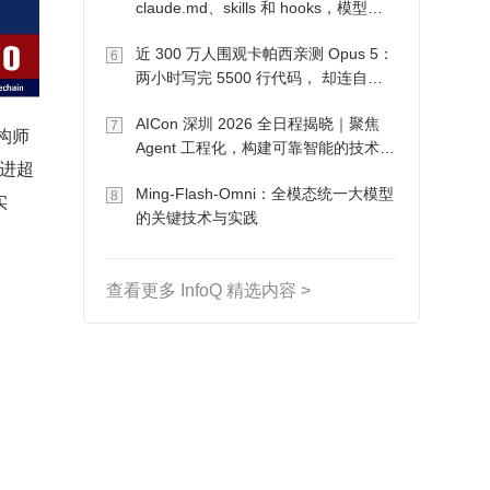
claude.md、skills 和 hooks，模型自
己会想办法
近 300 万人围观卡帕西亲测 Opus 5：
6
两小时写完 5500 行代码， 却连自己
写的游戏都玩不了
AICon 深圳 2026 全日程揭晓｜聚焦
7
构师
Agent 工程化，构建可靠智能的技术路
进超
径
Ming-Flash-Omni：全模态统一大模型
8
实
的关键技术与实践
查看更多 InfoQ 精选内容 >