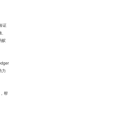
易验证
融、
蚂蚁
er 
助力
，帮