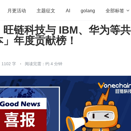
全部标签

月更活动
主题征文
AI
golang
旺链科技与 IBM、华为等
penHarmony
算法
学习方法
Web3.0
高
本」年度贡献榜！
程序员
运维
深度思考
低代码
redis
1102 字
阅读完需：约 4 分钟