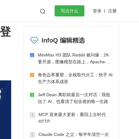
登录
注册

写点什么
共登
效工作
数据库
Python
音视频
InfoQ 编辑精选
golang
微服务架构
flutter
MiniMax H3 团队 Reddit 被问爆：2K
1
要开源，图像模型在路上，Apache-2.0
也在考虑了
角色边界重塑，全栈取代分工：快手 AI
2
生产力体系成形
Jeff Dean 离职前最后一次对话：我低
3
估了 AI，也看清了创业者的唯一生路
MCP 迎来最大更新：重回上古时代
4
HTTP
Claude Code 之父：每半年清空一次
5