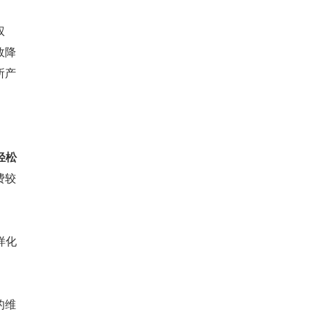
权
效降
所产
轻松
费较
样化
的维