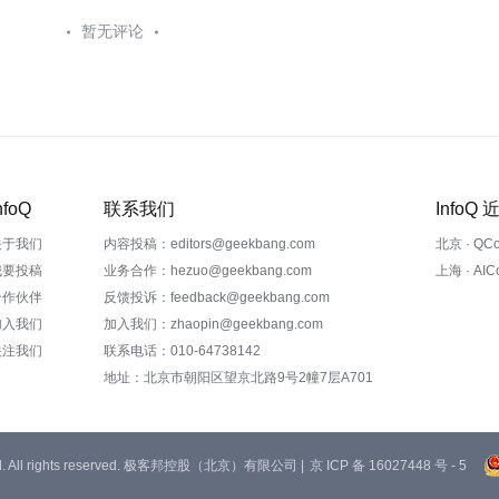
暂无评论
nfoQ
联系我们
InfoQ
关于我们
内容投稿：editors@geekbang.com
北京 · QC
我要投稿
业务合作：hezuo@geekbang.com
上海 · AI
合作伙伴
反馈投诉：feedback@geekbang.com
加入我们
加入我们：zhaopin@geekbang.com
关注我们
联系电话：010-64738142
地址：北京市朝阳区望京北路9号2幢7层A701
 Ltd. All rights reserved. 极客邦控股（北京）有限公司 |
京 ICP 备 16027448 号 - 5