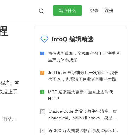
登录
注册

写点什么
程
效工作
数据库
Python
音视频
InfoQ 编辑精选
golang
微服务架构
flutter
角色边界重塑，全栈取代分工：快手 AI
1
生产力体系成形
Jeff Dean 离职前最后一次对话：我低
2
估了 AI，也看清了创业者的唯一生路
用程序。本
者快速上手
MCP 迎来最大更新：重回上古时代
3
HTTP
Claude Code 之父：每半年清空一次
4
开发。首先，
claude.md、skills 和 hooks，模型自
己会想办法
近 300 万人围观卡帕西亲测 Opus 5：
5