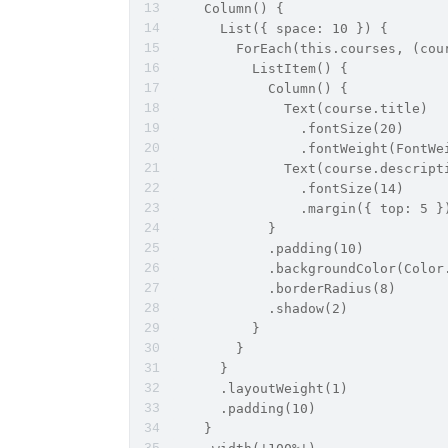
    Column() {
      List({ space: 10 }) {
        ForEach(this.courses, (cou
          ListItem() {
            Column() {
              Text(course.title)
                .fontSize(20)
                .fontWeight(FontWe
              Text(course.descript
                .fontSize(14)
                .margin({ top: 5 }
            }
            .padding(10)
            .backgroundColor(Color
            .borderRadius(8)
            .shadow(2)
          }
        }
      }
      .layoutWeight(1)
      .padding(10)
    }