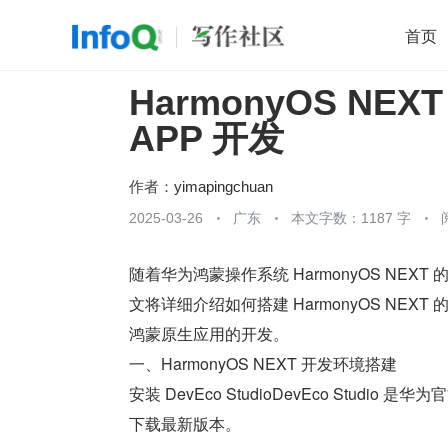
首页
HarmonyOS N
移动开发
Java
开源
架构
O
APP 开发
前端
AI
大数据
团队管理
查看更多

作者：
yimapingchuan
2025-03-26
广东
本文字数：1187 字
随着华为鸿蒙操作系统 HarmonyOS N
文将详细介绍如何搭建 HarmonyOS NE
鸿蒙原生应用的开发。
一、HarmonyOS NEXT 开发环境搭建
安装 DevEco StudioDevEco Stud
下载最新版本。