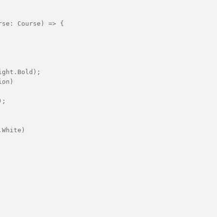
rse: Course) => {
ight.Bold);
ion)
);
.White)