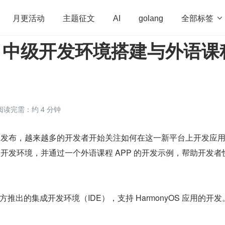
全部标签

月更活动
主题征文
AI
golang
EXT 中级开发环境搭建与外语课
penHarmony
算法
学习方法
Web3.0
高
程序员
运维
深度思考
低代码
redis
阅读完需：约 4 分钟
EXT 的发布，越来越多的开发者开始关注如何在这一新平台上开发应
XT 的开发环境，并通过一个外语课程 APP 的开发示例，帮助开发
io 是华为官方推出的集成开发环境（IDE），支持 HarmonyOS 应用的