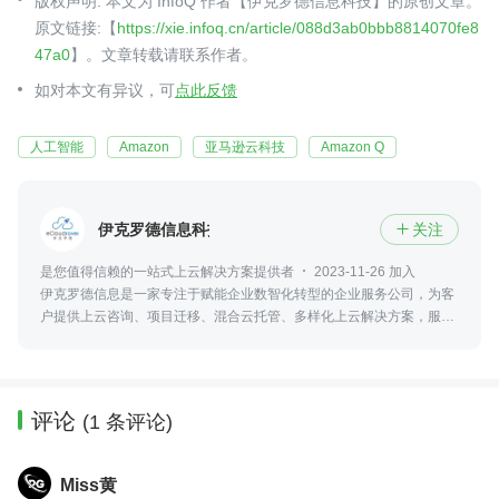
版权声明: 本文为 InfoQ 作者【伊克罗德信息科技】的原创文章。
原文链接:【
https://xie.infoq.cn/article/088d3ab0bbb8814070fe8
47a0
】。文章转载请联系作者。
如对本文有异议，可
点此反馈
人工智能
Amazon
亚马逊云科技
Amazon Q
伊克罗德信息科技
关注

是您值得信赖的一站式上云解决⽅案提供者
2023-11-26 加入
伊克罗德信息是一家专注于赋能企业数智化转型的企业服务公司，为客
户提供上云咨询、项目迁移、混合云托管、多样化上云解决方案，服务
客户横跨互联网、媒体、游戏、电商零售、制造、汽车、金融科技、社
交应用等行业。
评论
(1 条评论)
Miss黄