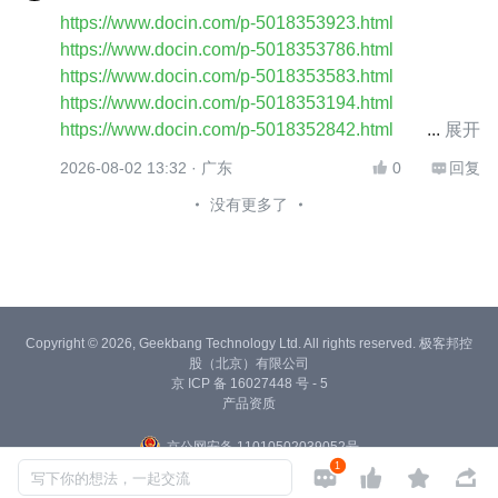
https://www.docin.com/p-5018353923.html
https://www.docin.com/p-5018353786.html
https://www.docin.com/p-5018353583.html
https://www.docin.com/p-5018353194.html
https://www.docin.com/p-5018352842.html
展开
https://www.docin.com/p-5018352758.html
2026-08-02 13:32
· 广东
0
回复


https://www.docin.com/p-5018352681.html
没有更多了
https://www.docin.com/p-5018352414.html
https://www.docin.com/p-5018352215.html
https://www.docin.com/p-5018351898.html
https://www.docin.com/p-5017715635.html
https://www.docin.com/p-5016680320.html
https://www.docin.com/p-5016631671.html
Copyright © 2026, Geekbang Technology Ltd. All rights reserved. 极客邦控
股（北京）有限公司
https://www.docin.com/p-5016590336.html
京 ICP 备 16027448 号 - 5
https://www.docin.com/p-5016590232.html
产品资质
https://www.docin.com/p-5016590230.html
京公网安备 11010502039052号
https://www.docin.com/p-5016590226.html
1




https://www.docin.com/p-5016590204.html
写下你的想法，一起交流