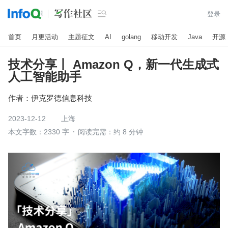

登录
首页
月更活动
主题征文
AI
golang
移动开发
Java
开源
技术分享丨 Amazon Q，新一代生成式
人工智能助手
作者：
伊克罗德信息科技
2023-12-12
上海
本文字数：2330 字
阅读完需：约 8 分钟