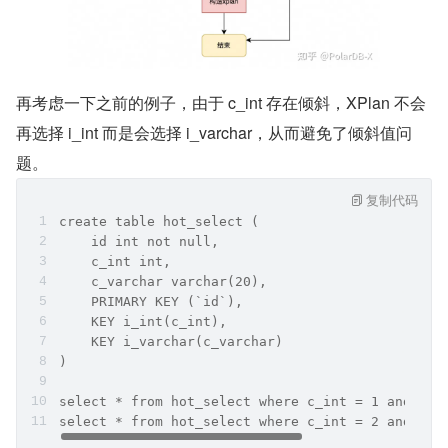
再考虑一下之前的例子，由于 c_int 存在倾斜，XPlan 不会
再选择 i_int 而是会选择 i_varchar，从而避免了倾斜值问
题。
复制代码
create table hot_select (
    id int not null,
    c_int int,
    c_varchar varchar(20),
    PRIMARY KEY (`id`),
    KEY i_int(c_int),
    KEY i_varchar(c_varchar)
)
select * from hot_select where c_int = 1 and c_v
select * from hot_select where c_int = 2 and c_v