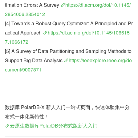
timation Errors: A Survey 
https://dl.acm.org/doi/10.1145/
2854006.2854012
[4] Towards a Robust Query Optimizer: A Principled and Pr
actical Approach 
https://dl.acm.org/doi/10.1145/106615
7.1066172
[5] A Survey of Data Partitioning and Sampling Methods to 
Support Big Data Analysis 
https://ieeexplore.ieee.org/do
cument/9007871
数据库 PolarDB-X 新人入门一站式页面，快速体验集中分
布式一体化新特性！
云原生数据库PolarDB分布式版新人入门