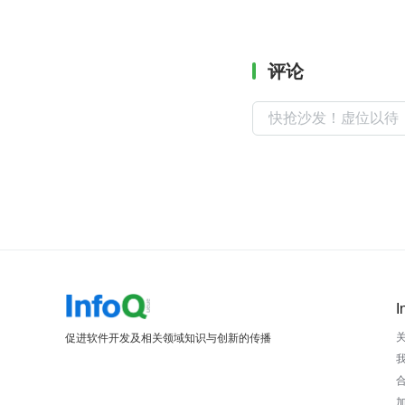
评论
I
促进软件开发及相关领域知识与创新的传播