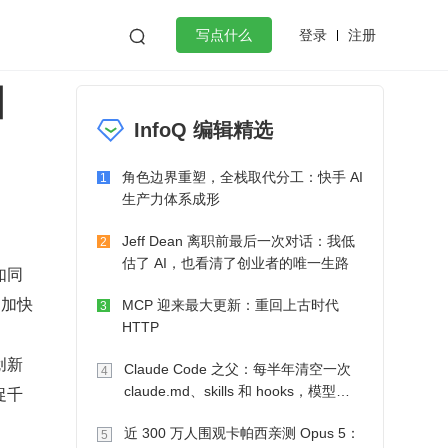
登录
注册

写点什么
国
效工作
数据库
Python
音视频
InfoQ 编辑精选
golang
微服务架构
flutter
角色边界重塑，全栈取代分工：快手 AI
1
生产力体系成形
Jeff Dean 离职前最后一次对话：我低
2
估了 AI，也看清了创业者的唯一生路
如同
，加快
MCP 迎来最大更新：重回上古时代
3
HTTP
创新
Claude Code 之父：每半年清空一次
4
促千
claude.md、skills 和 hooks，模型自
己会想办法
近 300 万人围观卡帕西亲测 Opus 5：
5