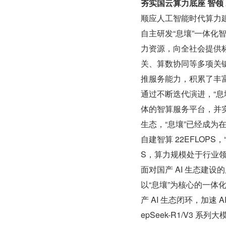
夯实国云算力底座 智领 
顺应人工智能时代算力
自主研发“息壤”一体化
力资源，向全社会提供标
关、算数协同等多项关
推服务能力，积累了丰
通过不断迭代演进，“
体的智算服务平台，并
生态，“息壤”已经成
自建智算 22EFLOPS
S，算力规模处于行业
面对国产 AI 生态建设
以“息壤”为核心的一体化
产 AI 生态闭环，加速
epSeek-R1/V3 