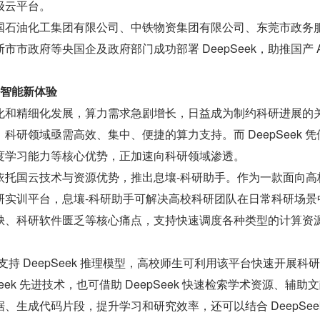
级云平台。
国石油化工集团有限公司、中铁物资集团有限公司、东莞市政务
市政府等央国企及政府部门成功部署 DeepSeek，助推国产 A
研智能新体验
化和精细化发展，算力需求急剧增长，日益成为制约科研进展的
科研领域亟需高效、集中、便捷的算力支持。而 DeepSeek 凭
度学习能力等核心优势，正加速向科研领域渗透。
依托国云技术与资源优势，推出息壤-科研助手。作为一款面向高
研实训平台，息壤-科研助手可解决高校科研团队在日常科研场景
缺、科研软件匮乏等核心痛点，支持快速调度各种类型的计算资
持 DeepSeek 推理模型，高校师生可利用该平台快速开展科
eek 先进技术，也可借助 DeepSeek 快速检索学术资源、辅助
、生成代码片段，提升学习和研究效率，还可以结合 DeepSeek