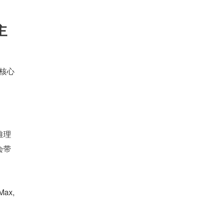
主
核心
推理
会带
ax, 