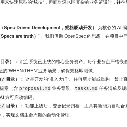
能用来快速原型的“炫技”，但面对深水区复杂的业务逻辑时，往往
（Spec-Driven Development，规格驱动开发）
 为核心的 AI 
ecs are truth）”
。我们借助 OpenSpec 的思想，在项目中
 目录）：
 沉淀系统已上线的核心业务资产。每个业务点严格嵌套
用于验证的“WHEN/THEN”业务场景，确保规格即测试。
 目录）：
 这是开发的“准入大门”。任何新功能或重构，禁止
s/
提案（含 
 业务背景、
 任务清单及规
proposal.md
tasks.md
I 方可启动编码。
 目录）：
 功能上线后，变更记录归档，工具将新能力自动合
e/
中，实现文档生命周期的自动化管理。