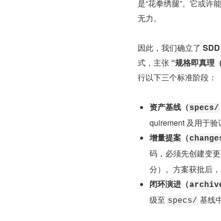
是“花拳绣腿”。它或许
无力。
因此，我们确立了 
SDD
式，主张 
“规格即真理（Sp
行以下三个标准阶段：
资产基线（
specs/
quirement 及
增量提案（
change
码，必须先创建变更
分）。方案获批后，A
闭环演进（
archiv
级至 
 基线
specs/