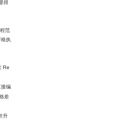
显得
编程范
严格执
 Re
直接编
格差
并升