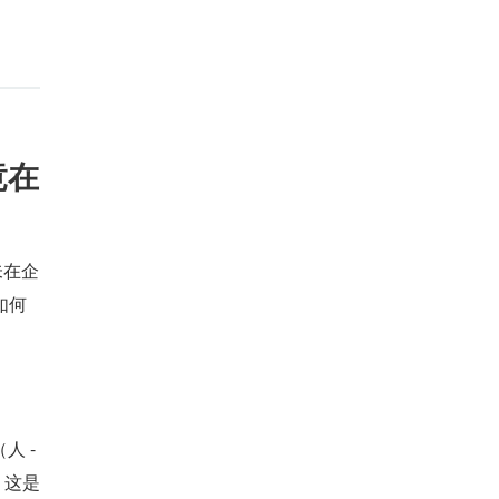
竟在
未在企
如何
人 -
，这是