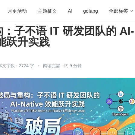
全部标签

月更活动
主题征文
AI
golang
子不语 IT 研发团队的 AI-
penHarmony
算法
学习方法
Web3.0
高
 效能跃升实践
程序员
运维
深度思考
低代码
redis
本文字数：2724 字
阅读完需：约 9 分钟