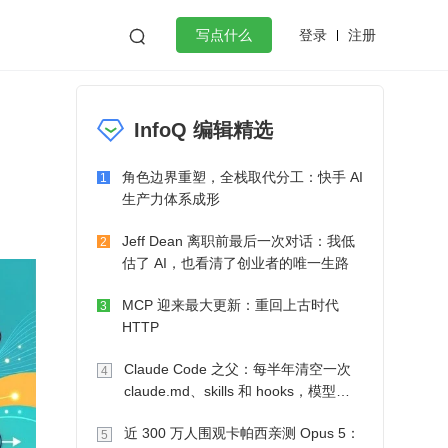
登录
注册

写点什么
效工作
数据库
Python
音视频
InfoQ 编辑精选
golang
微服务架构
flutter
角色边界重塑，全栈取代分工：快手 AI
1
生产力体系成形
Jeff Dean 离职前最后一次对话：我低
2
估了 AI，也看清了创业者的唯一生路
MCP 迎来最大更新：重回上古时代
3
HTTP
Claude Code 之父：每半年清空一次
4
claude.md、skills 和 hooks，模型自
己会想办法
近 300 万人围观卡帕西亲测 Opus 5：
5