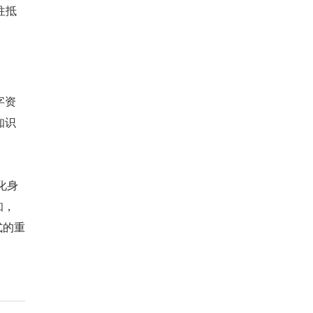
往抵
字资
知识
化身
知，
式的重