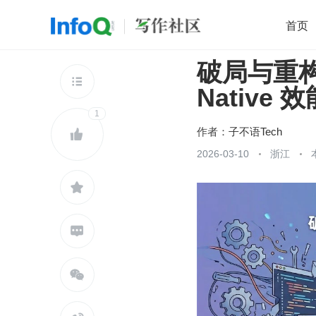
首页
破局与重构：
移动开发
Java
开源
架构
O

Native
前端
AI
大数据
团队管理
1
查看更多

作者：
子不语Tech

2026-03-10
浙江


