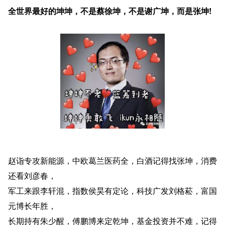
全世界最好的坤坤，不是蔡徐坤，不是谢广坤，而是张坤!
赵诣专攻新能源，中欧葛兰医药全，白酒记得找张坤，消费
还看刘彦春，
军工来跟李轩混，指数侯昊有定论，科技广发刘格菘，富国
元博长年胜，
长期持有朱少醒，傅鹏博来定乾坤，基金投资并不难，记得