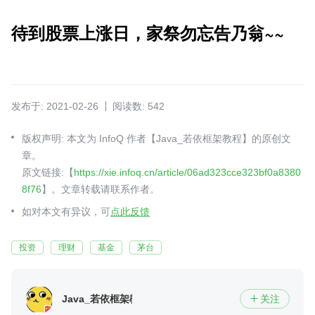
待到股票上涨日，家祭勿忘告乃翁~~
发布于: 2021-02-26
阅读数: 542
版权声明: 本文为 InfoQ 作者【Java_若依框架教程】的原创文
章。
原文链接:【
https://xie.infoq.cn/article/06ad323cce323bf0a8380
8f76
】。文章转载请联系作者。
如对本文有异议，可
点此反馈
投资
理财
基金
茅台
Java_若依框架教程
关注
