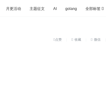
全部标签

月更活动
主题征文
AI
golang
penHarmony
算法
学习方法
Web3.0
高
程序员
运维
深度思考
低代码
redis


