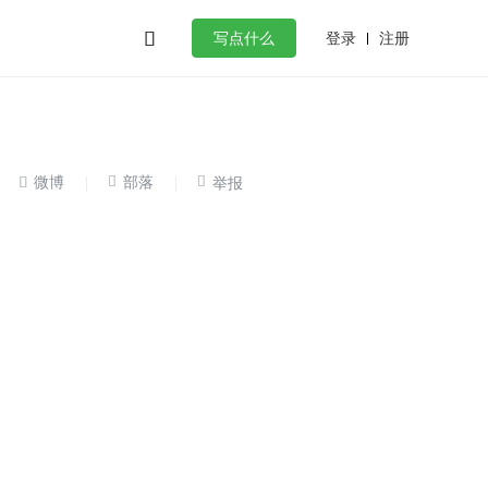

登录
注册
写点什么
效工作
数据库
Python
音视频
golang
微服务架构
flutter


