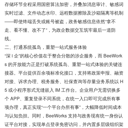
存储环节全程采用国密算法加密，并叠加消息审计、敏感词
实时过滤、文件动态水印、远程数据擦除及沙箱隔离等机制
——即使终端丢失或账号被盗，政务敏感信息依然“拿不
走、看不懂、改不了”，为政企数据交互筑牢最后一道防
线。
二、打通系统孤岛，重塑一站式服务体验
“深 i 企”的核心价值在于整合分散的涉企服务，而 BeeWork
s 的开放能力正是打破系统孤岛、重塑一站式体验的关键连
接器。平台提供百余项标准化接口，支持将政策申报、融资
对接、诉求办理、税务服务、社保查询等存量业务系统以 H
5 或小程序形式无缝嵌入 IM 工作台。企业用户无需切换多
个 APP、重复登录不同系统，在统一入口即可完成所有事
项办理，真正实现“一个平台办所有事”，大幅降低时间成本
与认知负担。同时，BeeWorks 支持与政务现有统一身份认
证平台对接，实现单点登录免密访问，并内置多层级组织架