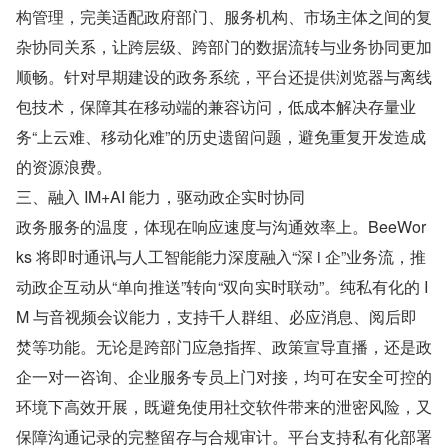
构管理，完美适配政府部门、服务机构、市场主体之间的复
杂协同关系，让跨层级、跨部门的数据流转与业务协同更加
顺畅。针对早期建设的政务系统，平台还提供浏览器与离线
包技术，保障其在移动端的兼容访问，低成本解决存量业
务“上云难、移动化难”的历史遗留问题，避免重复开发造成
的资源浪费。
三、融入 IM+AI 能力，驱动政企实时协同
政务服务的温度，体现在响应速度与沟通效率上。BeeWor
ks 将即时通讯与人工智能能力深度融入“深 i 企”业务流，推
动政企互动从“单向推送”转向“双向实时联动”。纯私有化的 I
M 与音视频会议能力，支持千人群组、必应消息、阅后即
焚等功能。无论是跨部门应急指挥、政策宣导直播，还是政
企一对一咨询、企业服务专员上门对接，均可在安全可控的
环境下高效开展，既避免使用社交软件带来的泄密风险，又
保障沟通记录的完整留存与合规审计。平台支持私有化部署 