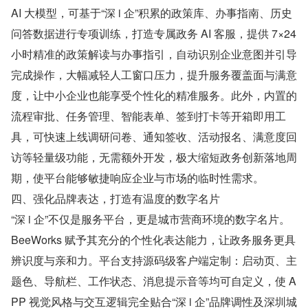
AI 大模型，可基于“深 i 企”积累的政策库、办事指南、历史
问答数据进行专项训练，打造专属政务 AI 客服，提供 7×24 
小时精准的政策解读与办事指引，自动识别企业意图并引导
完成操作，大幅减轻人工窗口压力，提升服务覆盖面与满意
度，让中小企业也能享受个性化的精准服务。此外，内置的
流程审批、任务管理、智能表单、签到打卡等开箱即用工
具，可快速上线调研问卷、通知签收、活动报名、满意度回
访等轻量级功能，无需额外开发，极大缩短政务创新落地周
期，使平台能够敏捷响应企业与市场的临时性需求。
四、强化品牌表达，打造有温度的数字名片
“深 i 企”不仅是服务平台，更是城市营商环境的数字名片。
BeeWorks 赋予其充分的个性化表达能力，让政务服务更具
辨识度与亲和力。平台支持源码级客户端定制：启动页、主
题色、导航栏、工作状态、消息提示音等均可自定义，使 A
PP 视觉风格与交互逻辑完全贴合“深 i 企”品牌调性及深圳城