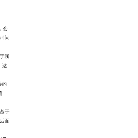
，会
这种问
基于聊
，这
误的
偏
是基于
，后面