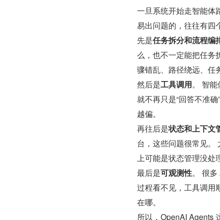
一旦系统开始走智能体
易出问题的，往往有四
先是
任务拆分和流程编
么，也不一定能把任务
骤错乱、路径绕远、任
然后是
工具调用
。 智
就不再只是“回答不准
越偏。
再往后是
状态和上下文
台，这些问题很常见。 
上可能是状态管理没处
最后是
可观测性
。 很多
过程看不见，工具调用
在哪。
所以，OpenAI Ag