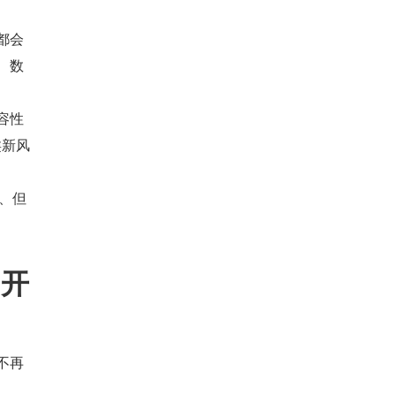
都会
、数
容性
类新风
、但
，开
家不再