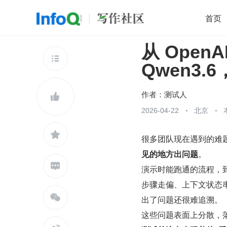
首页
从 OpenAI
移动开发
Java
开源
架构
O

Qwen3.
前端
AI
大数据
团队管理
查看更多

作者：
测试人

2026-04-22
北京

很多团队现在遇到的难题
见的地方出问题
。

演示时能跑通的流程，
步骤走偏、上下文状态

出了问题还很难追溯。
这些问题表面上分散，