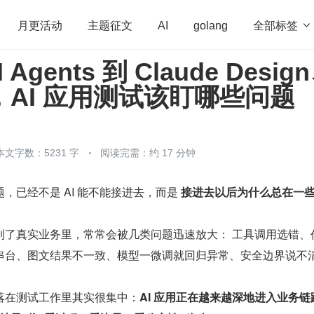
全部标签

月更活动
主题征文
AI
golang
 Agents 到 Claude Desig
penHarmony
算法
学习方法
Web3.0
高
6，AI 应用测试该盯哪些问题
程序员
运维
深度思考
低代码
redis
本文字数：5231 字
阅读完需：约 17 分钟
，已经不是 AI 能不能接进去，而是 
接进去以后为什么总在一
到了真实业务里，常常会被几类问题迅速放大： 工具调用选错、
串台、图文结果不一致、模型一微调就回归异常、安全边界说不
落在测试工作里其实很集中：
AI 应用正在越来越深地进入业务链