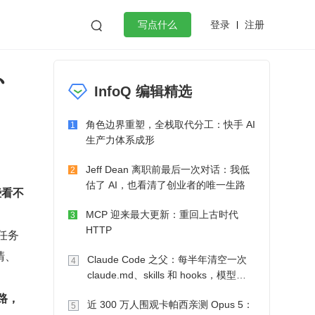
登录
注册

写点什么
n、
效工作
数据库
Python
音视频
InfoQ 编辑精选
golang
微服务架构
flutter
角色边界重塑，全栈取代分工：快手 AI
1
生产力体系成形
Jeff Dean 离职前最后一次对话：我低
2
估了 AI，也看清了创业者的唯一生路
些看不
MCP 迎来最大更新：重回上古时代
3
HTTP
任务
清、
Claude Code 之父：每半年清空一次
4
claude.md、skills 和 hooks，模型自
己会想办法
路，
近 300 万人围观卡帕西亲测 Opus 5：
5