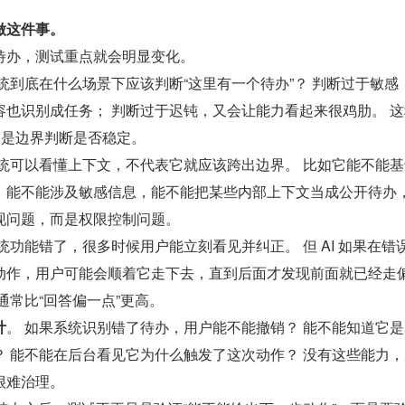
做这件事。
待办，测试重点就会明显变化。
系统到底在什么场景下应该判断“这里有一个待办”？ 判断过于敏感
容也识别成任务； 判断过于迟钝，又会让能力看起来很鸡肋。 
而是边界判断是否稳定。
系统可以看懂上下文，不代表它就应该跨出边界。 比如它能不能
，能不能涉及敏感信息，能不能把某些内部上下文当成公开待办
现问题，而是权限控制问题。
传统功能错了，很多时候用户能立刻看见并纠正。 但 AI 如果在错
动作，用户可能会顺着它走下去，直到后面才发现前面就已经走
通常比“回答偏一点”更高。
计
。 如果系统识别错了待办，用户能不能撤销？ 能不能知道它
？ 能不能在后台看见它为什么触发了这次动作？ 没有这些能力
很难治理。