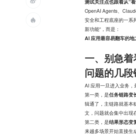

测试关注点也跟着从“看
OpenAI Agents、Cla
安全和工程底座的一系

新功能”，而是：
AI 应用最容易翻车的
一、别急着
问题的几段
AI 应用一旦进入业务
第一类，是
任务链路变
辑通了，主链路就基本稳
文，问题就会集中出现
第二类，是
结果形态变
来越多场景开始直接生