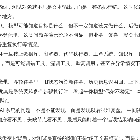
路线，测试对象就不只是文本输出，而是一整条执行链。 这时候
个地方。
排
。 模型可能知道目标是什么，但不一定知道该先做什么、后做
拆得合理。 这类问题在演示阶段不明显，但业务一复杂，就会出
务重复执行等情况。
能体一旦接上数据库、浏览器、代码执行器、工单系统、知识库，
确”，而是可能调错工具、漏调工具、重复调用，甚至在异常情况
管理
。 多轮任务里，旧状态污染新任务、历史信息误召回、上下
尤其是系统要跨多个步骤执行时，看起来像模型“偶尔不稳定”，
理好。
 AI 系统的问题，不是不能发现，而是发现以后很难复盘。 中间
顺序看不见，失败节点看不见，最后只能盯着一个错误结果猜问
ents 这类变化背后，对测试最直接的影响不是“多了个新框架”，而是