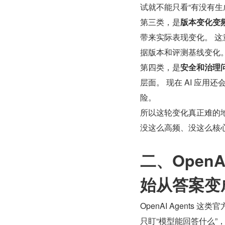
试就不能只看“有没有生
第三类，是
版本变化变
带来实际表现变化。 
据版本和评测基线变化
第四类，是
安全和治理
层面。 现在 AI 应
险。
所以这轮变化真正难的地
没这么高频、没这么核
二、Open
始从答案变
OpenAI Agent
只盯“模型能回答什么”