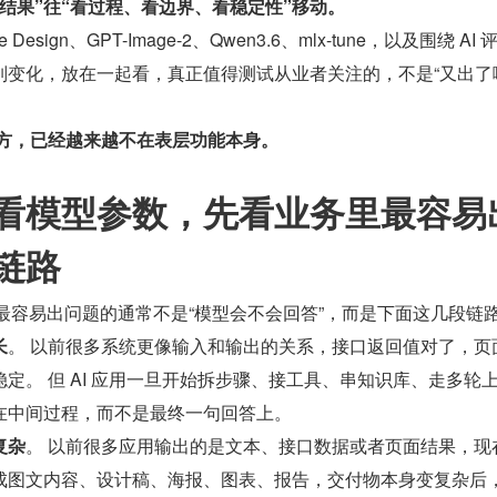
结果”往“看过程、看边界、看稳定性”移动。
ude Design、GPT-Image-2、Qwen3.6、mlx-tune，以及围绕 AI
列变化，放在一起看，真正值得测试从业者关注的，不是“又出了
地方，已经越来越不在表层功能本身。
看模型参数，先看业务里最容易
链路
，最容易出问题的通常不是“模型会不会回答”，而是下面这几段链
长
。 以前很多系统更像输入和输出的关系，接口返回值对了，页
定。 但 AI 应用一旦开始拆步骤、接工具、串知识库、走多轮
在中间过程，而不是最终一句回答上。
复杂
。 以前很多应用输出的是文本、接口数据或者页面结果，现
成图文内容、设计稿、海报、图表、报告，交付物本身变复杂后