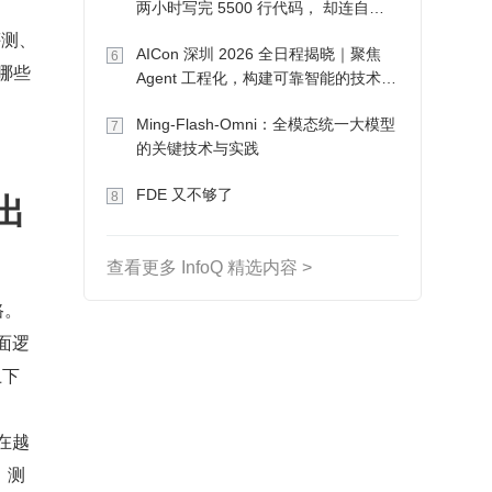
两小时写完 5500 行代码， 却连自己
写的游戏都玩不了
 评测、
AICon 深圳 2026 全日程揭晓｜聚焦
6
哪些
Agent 工程化，构建可靠智能的技术路
径
Ming-Flash-Omni：全模态统一大模型
7
的关键技术与实践
出
FDE 又不够了
8
查看更多 InfoQ 精选内容 >
路。
面逻
上下
在越
，测