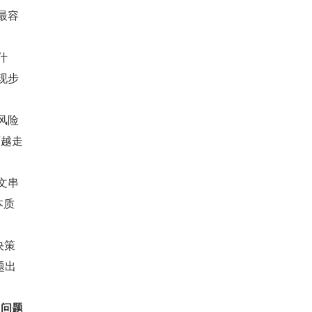
最容
什
现步
风险
下越走
文串
本质
决策
题出
：
问题