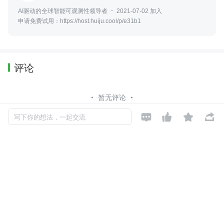
AI驱动的全球智能可观测性领导者
2021-07-02 加入
申请免费试用：https://host.huiju.cool/p/e31b1
评论
暂无评论




写下你的想法，一起交流
Copyright © 2026, Geekbang Technology Ltd. All rights reserved. 极客邦控
股（北京）有限公司
京 ICP 备 16027448 号 - 5
产品资质
京公网安备 11010502039052号