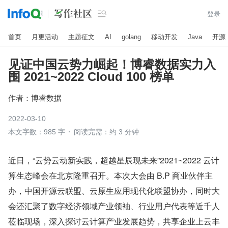

登录
首页
月更活动
主题征文
AI
golang
移动开发
Java
开源
见证中国云势力崛起！博睿数据实力入
围 2021~2022 Cloud 100 榜单
作者：
博睿数据
2022-03-10
本文字数：985 字
阅读完需：约 3 分钟
近日，“云势云动新实践，超越星辰现未来”2021~2022 云计
算生态峰会在北京隆重召开。本次大会由 B.P 商业伙伴主
办，中国开源云联盟、云原生应用现代化联盟协办，同时大
会还汇聚了数字经济领域产业领袖、行业用户代表等近千人
莅临现场，深入探讨云计算产业发展趋势，共享企业上云丰