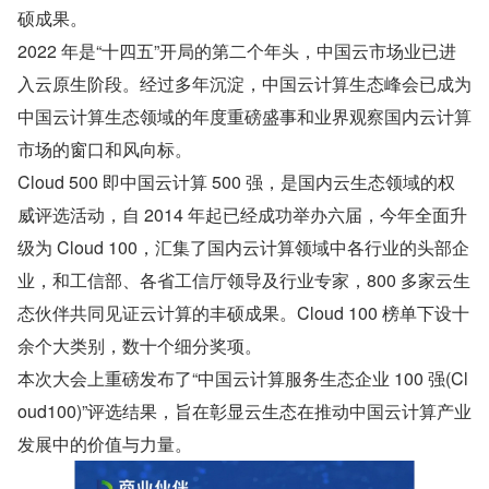
硕成果。
2022 年是“十四五”开局的第二个年头，中国云市场业已进
入云原生阶段。经过多年沉淀，中国云计算生态峰会已成为
中国云计算生态领域的年度重磅盛事和业界观察国内云计算
市场的窗口和风向标。
Cloud 500 即中国云计算 500 强，是国内云生态领域的权
威评选活动，自 2014 年起已经成功举办六届，今年全面升
级为 Cloud 100，汇集了国内云计算领域中各行业的头部企
业，和工信部、各省工信厅领导及行业专家，800 多家云生
态伙伴共同见证云计算的丰硕成果。Cloud 100 榜单下设十
余个大类别，数十个细分奖项。
本次大会上重磅发布了“中国云计算服务生态企业 100 强(Cl
oud100)”评选结果，旨在彰显云生态在推动中国云计算产业
发展中的价值与力量。