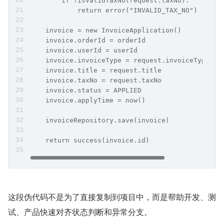
        if !isValidTaxNo(request.taxNo):
            return error("INVALID_TAX_NO")
    invoice = new InvoiceApplication()
    invoice.orderId = orderId
    invoice.userId = userId
    invoice.invoiceType = request.invoiceType
    invoice.title = request.title
    invoice.taxNo = request.taxNo
    invoice.status = APPLIED
    invoice.applyTime = now()
    invoiceRepository.save(invoice)
    return success(invoice.id)
这段伪代码不是为了直接复制到项目中，而是帮助开发、测
试、产品快速对齐状态判断和异常分支。