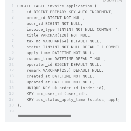
CREATE TABLE invoice_application (
    id BIGINT PRIMARY KEY AUTO_INCREMENT,
    order_id BIGINT NOT NULL,
    user_id BIGINT NOT NULL,
    invoice_type TINYINT NOT NULL COMMENT '1 per
    title VARCHAR(128) NOT NULL,
    tax_no VARCHAR(64) DEFAULT NULL,
    status TINYINT NOT NULL DEFAULT 1 COMMENT '1
    apply_time DATETIME NOT NULL,
    issued_time DATETIME DEFAULT NULL,
    operator_id BIGINT DEFAULT NULL,
    remark VARCHAR(255) DEFAULT NULL,
    created_at DATETIME NOT NULL,
    updated_at DATETIME NOT NULL,
    UNIQUE KEY uk_order_id (order_id),
    KEY idx_user_id (user_id),
    KEY idx_status_apply_time (status, apply_tim
);