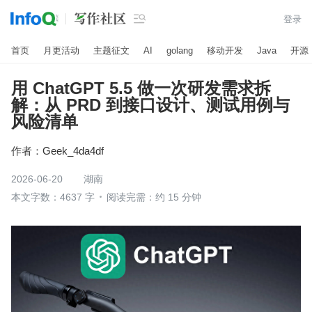

登录
首页
月更活动
主题征文
AI
golang
移动开发
Java
开源
用 ChatGPT 5.5 做一次研发需求拆
解：从 PRD 到接口设计、测试用例与
风险清单
作者：
Geek_4da4df
2026-06-20
湖南
本文字数：4637 字
阅读完需：约 15 分钟