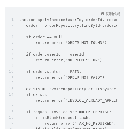
复制代码
function applyInvoice(userId, orderId, request):
    order = orderRepository.findById(orderId)
    if order == null:
        return error("ORDER_NOT_FOUND")
    if order.userId != userId:
        return error("NO_PERMISSION")
    if order.status != PAID:
        return error("ORDER_NOT_PAID")
    exists = invoiceRepository.existsByOrderId(o
    if exists:
        return error("INVOICE_ALREADY_APPLIED")
    if request.invoiceType == ENTERPRISE:
        if isBlank(request.taxNo):
            return error("TAX_NO_REQUIRED")