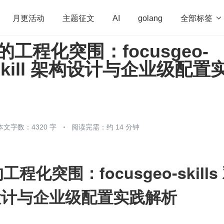
全部标签

月更活动
主题征文
AI
golang
的工程化突围：focusgeo-
penHarmony
算法
学习方法
Web3.0
高
双 Skill 架构设计与企业级配置
程序员
运维
深度思考
低代码
redis
本文字数：4320 字
阅读完需：约 14 分钟
程化突围：focusgeo-skills 
架构设计与企业级配置实践解析