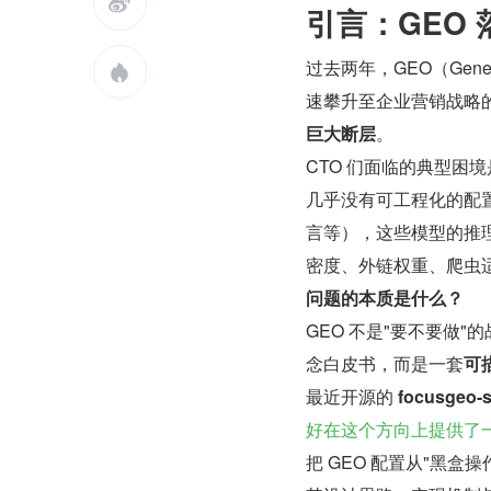

引言：GEO
过去两年，GEO（Gener

速攀升至企业营销战略
巨大断层
。
CTO 们面临的典型困
几乎没有可工程化的配置
言等），这些模型的推理
密度、外链权重、爬虫
问题的本质是什么？
GEO 不是"要不要做
念白皮书，而是一套
可
最近开源的 
focusgeo-s
好在这个方向上提供了
把 GEO 配置从"黑