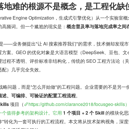
 落地难的根源不是概念，是工程化缺
ative Engine Optimization，生成式引擎优化）从一个实验室
的高频词。但一个尴尬的现实是：
概念普及率与落地完成率之间
境是——业务侧提出"让 AI 搜索推荐我们"的需求，技术侧却发现
方案。GEO 的优化对象是大语言模型（DeepSeek、豆包、文
过程不透明、评价标准非结构化，传统的 SEO 工程方法论（
适配）几乎完全失效。
"的战略问题，而是"怎么开始做"的工程问题。企业需要的不是另一
描述、可编排、可验证的配置工程流程
。
kills
 项目（
https://github.com/clarance2018/focusgeo-skil
一个值得参考的架构设计。它用
1 个项目 + 2 个 Skill
 的模块化
盒操作"转化为一套可执行的工程流程。本文将从技术架构视角，深