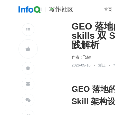
首页
GEO 落地
移动开发
Java
开源
架构
O

skills 
前端
AI
大数据
团队管理
践解析
查看更多


作者：
飞鲤
2026-05-18
浙江


GEO 落地的工
Skill 
