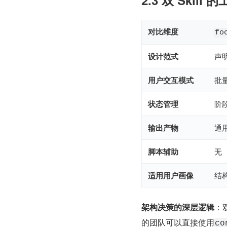
2.3 双 Skill
对比维度
fo
设计范式
声明
用户交互模式
批量
状态管理
阶段
输出产物
通
脚本辅助
无
适用用户画像
结
架构决策的深层逻辑
：
的团队可以直接使用
co