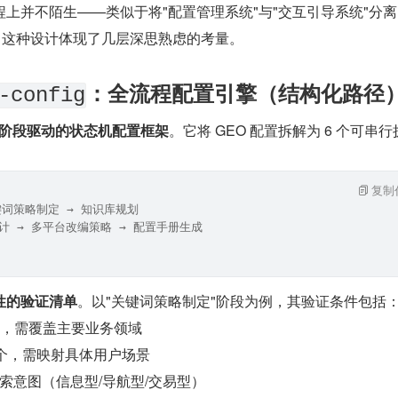
上并不陌生——类似于将"配置管理系统"与"交互引导系统"分
域，这种设计体现了几层深思熟虑的考量。
：全流程配置引擎（结构化路径
-config
阶段驱动的状态机配置框架
。它将 GEO 配置拆解为 6 个可串
复制
键词策略制定 → 知识库规划
词设计 → 多平台改编策略 → 配置手册生成
性的验证清单
。以"关键词策略制定"阶段为例，其验证条件包括
0 个，需覆盖主要业务领域
0 个，需映射具体用户场景
索意图（信息型/导航型/交易型）