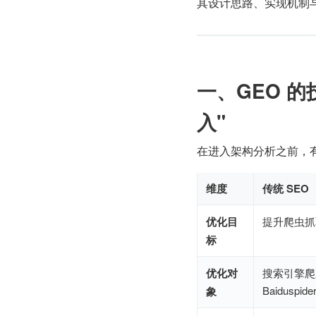
其设计思路、实现机制
一、GEO 
入"
在进入架构分析之前，有
维度
传统 SEO
优化目
提升爬虫抓
标
优化对
搜索引擎爬虫
Baiduspid
象