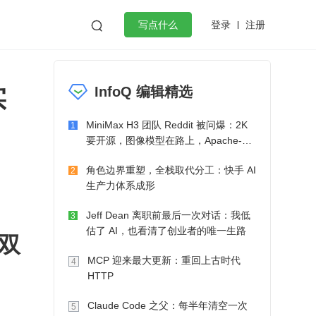
登录
注册

写点什么
效工作
数据库
Python
音视频
实
InfoQ 编辑精选
golang
微服务架构
flutter
MiniMax H3 团队 Reddit 被问爆：2K
1
要开源，图像模型在路上，Apache-2.0
也在考虑了
角色边界重塑，全栈取代分工：快手 AI
2
生产力体系成形
Jeff Dean 离职前最后一次对话：我低
3
估了 AI，也看清了创业者的唯一生路
双 
MCP 迎来最大更新：重回上古时代
4
HTTP
Claude Code 之父：每半年清空一次
5