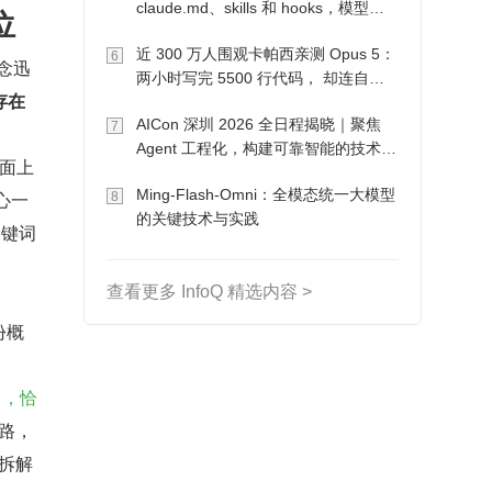
claude.md、skills 和 hooks，模型自
位
己会想办法
近 300 万人围观卡帕西亲测 Opus 5：
6
概念迅
两小时写完 5500 行代码， 却连自己
存在
写的游戏都玩不了
AICon 深圳 2026 全日程揭晓｜聚焦
7
Agent 工程化，构建可靠智能的技术路
市面上
径
Ming-Flash-Omni：全模态统一大模型
心一
8
的关键技术与实践
关键词
查看更多 InfoQ 精选内容 >
份概
ls），恰
思路，
度拆解