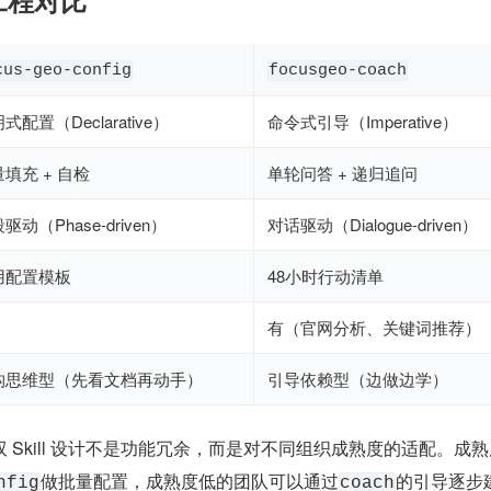
 的工程对比
cus-geo-config
focusgeo-coach
式配置（Declarative）
命令式引导（Imperative）
填充 + 自检
单轮问答 + 递归追问
驱动（Phase-driven）
对话驱动（Dialogue-driven）
用配置模板
48小时行动清单
有（官网分析、关键词推荐）
构思维型（先看文档再动手）
引导依赖型（边做边学）
双 Skill 设计不是功能冗余，而是对不同组织成熟度的适配。成
做批量配置，成熟度低的团队可以通过
的引导逐步建
nfig
coach