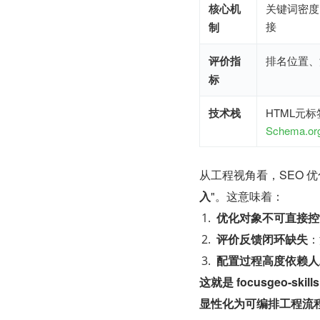
核心机
关键词密度、
接
制
评价指
排名位置、
标
技术栈
HTML元标签
Schema.or
从工程视角看，SEO 优
入
"。这意味着：
优化对象不可直接控
评价反馈闭环缺失
：
配置过程高度依赖人
这就是 focusgeo-sk
显性化为可编排工程流