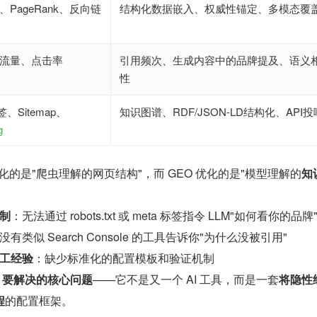
PageRank、反向链
结构化数据嵌入、权威性锚定、多模态覆
流量、点击率
引用频次、生成内容中的品牌提及、语义
性
、Sitemap、
知识图谱、RDF/JSON-LD结构化、API投
g
化的是"爬虫理解的网页结构"，而 GEO 优化的是"模型理解的
知
制
：无法通过 robots.txt 或 meta 标签指令 LLM"如何看你的品牌
没有类似 Search Console 的工具告诉你"为什么没被引用"
工经验
：缺少标准化的配置模板和验证机制
ills 要解决的核心问题
——它不是又一个 AI 工具，而是一套
将隐性
程
的配置框架。