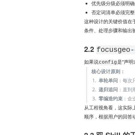
优先级分级必须明确（P
否定词清单必须完整
这种设计的关键价值在
条件、处理步骤和输出
2.2 
focusgeo-
如果说
是"声明
config
核心设计原则：
单轮单问
：每次
递归追问
：直到
零编造约束
：企
从工程视角看，这实际
顺序，根据用户的回答