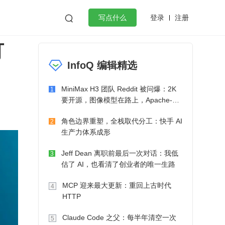
登录
注册

写点什么
可
效工作
数据库
Python
音视频
InfoQ 编辑精选
golang
微服务架构
flutter
MiniMax H3 团队 Reddit 被问爆：2K
1
要开源，图像模型在路上，Apache-2.0
也在考虑了
角色边界重塑，全栈取代分工：快手 AI
2
生产力体系成形
Jeff Dean 离职前最后一次对话：我低
3
估了 AI，也看清了创业者的唯一生路
MCP 迎来最大更新：重回上古时代
4
HTTP
Claude Code 之父：每半年清空一次
5