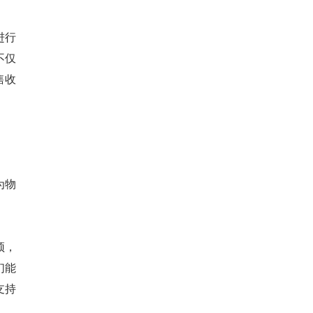
进行
不仅
售收
为物
颈，
们能
支持