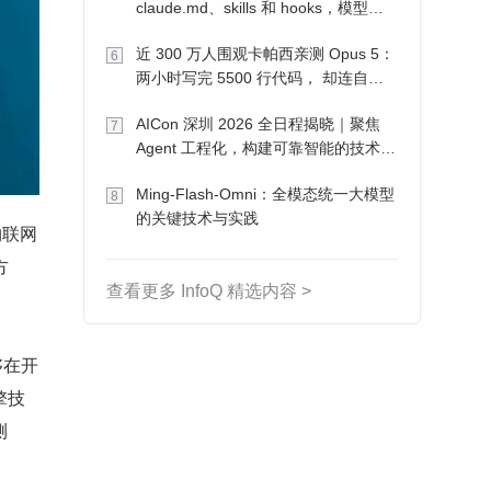
claude.md、skills 和 hooks，模型自
己会想办法
近 300 万人围观卡帕西亲测 Opus 5：
6
两小时写完 5500 行代码， 却连自己
写的游戏都玩不了
AICon 深圳 2026 全日程揭晓｜聚焦
7
Agent 工程化，构建可靠智能的技术路
径
Ming-Flash-Omni：全模态统一大模型
8
的关键技术与实践
物联网
方
查看更多 InfoQ 精选内容 >
够在开
擎技
测