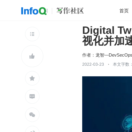
首页
Digita
移动开发
Java
开源
架构
O

视化并加
前端
AI
大数据
团队管理
查看更多

作者：

2022-03-23
本文字数：


