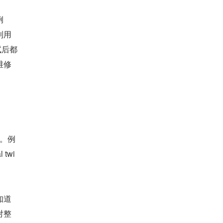
例
利用
试后都
维修
时。例
twi
知道
对整