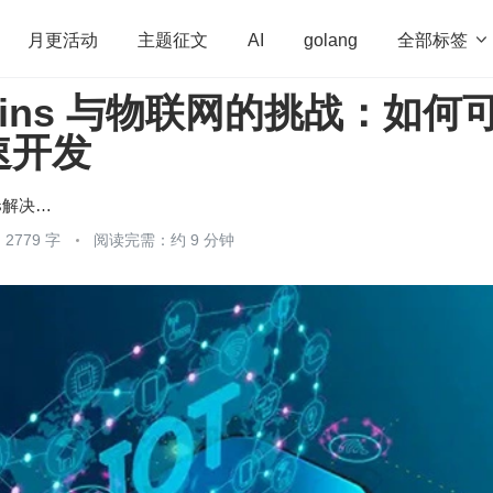
全部标签

月更活动
主题征文
AI
golang
l Twins 与物联网的挑战：如何
penHarmony
算法
学习方法
Web3.0
高
速开发
程序员
运维
深度思考
低代码
redis
龙智—DevSecOps解决方案
2779 字
阅读完需：约 9 分钟