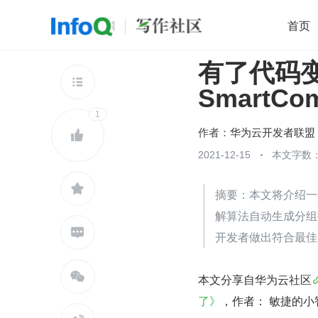
首页
有了代码
移动开发
Java
开源
架构
O

Smart
前端
AI
大数据
团队管理
1
查看更多

作者：
华为云开发者联盟

2021-12-15
本文字数：

摘要：本文将介绍一个
解算法自动生成分组

开发者做出符合最佳

本文分享自华为云社区
了》
，作者： 敏捷的小