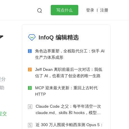
登录
注册

写点什么
效工作
数据库
Python
音视频
了
InfoQ 编辑精选
golang
微服务架构
flutter
角色边界重塑，全栈取代分工：快手 AI
1
生产力体系成形
Jeff Dean 离职前最后一次对话：我低
2
估了 AI，也看清了创业者的唯一生路
更分
助
MCP 迎来最大更新：重回上古时代
3
HTTP
Claude Code 之父：每半年清空一次
4
提交
claude.md、skills 和 hooks，模型自
己会想办法
近 300 万人围观卡帕西亲测 Opus 5：
5