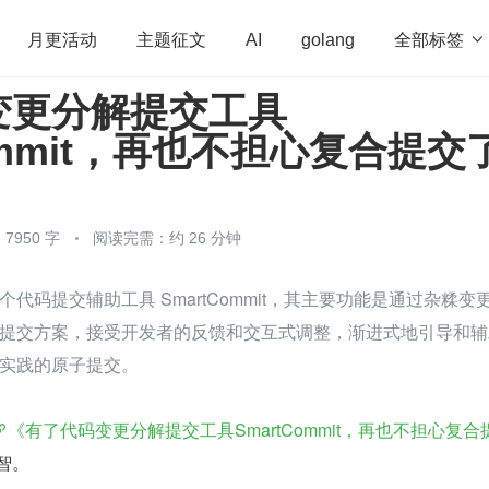
全部标签

月更活动
主题征文
AI
golang
变更分解提交工具
penHarmony
算法
学习方法
Web3.0
高
Commit，再也不担心复合提交
程序员
运维
深度思考
低代码
redis
7950 字
阅读完需：约 26 分钟
代码提交辅助工具 SmartCommit，其主要功能是通过杂糅变
提交方案，接受开发者的反馈和交互式调整，渐进式地引导和辅
实践的原子提交。
《有了代码变更分解提交工具SmartCommit，再也不担心复合
智。