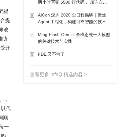
两小时写完 5500 行代码， 却连自己
写的游戏都玩不了
码提
AICon 深圳 2026 全日程揭晓｜聚焦
6
复合提
Agent 工程化，构建可靠智能的技术路
修改
径
Ming-Flash-Omni：全模态统一大模型
7
辅助
的关键技术与实践
接受开
FDE 又不够了
8
查看更多 InfoQ 精选内容 >
之一。
 以代
间顺
库每一
团队