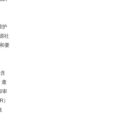
维护
开源社
范和要
包含
。遵
和审
R）
数