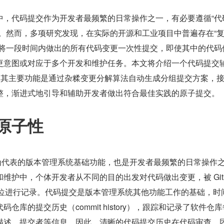
中，代码提交作为开发者最频繁的日常操作之一，有必要遵循“代
践。然而，多项研究发现，在实际的开源和工业项目中普遍存在“
常将一段时间内做出的所有代码变更一次性提交，即使其中的代码
更意图或对应于多个开发和维护任务。本文将介绍一个代码提交
it [1]，其主要功能是通过杂糅变更分解算法自动生成分组提交方案，
整，渐进式地引导和辅助开发者做出符合最佳实践的原子提交。
原子性
t 为代表的版本管理系统基础功能，也是开发者最频繁的日常操作
维护中，个体开发者从不同的目的出发对代码做出变更，被 Git
为单位进行记录。代码提交是版本管理系统其他功能工作的基础，时
仓库的提交历史（commit history），跟踪和记录了软件仓
描述、提交者等信息。因此，清晰的代码提交历史在代码审查、