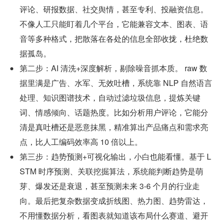
评论、研报数据、社交舆情，甚至专利、投融资信息。
不像人工只能盯着几个平台，它能兼容文本、图表、语
音等多种格式，把散落在各处的信息全部收拢，杜绝数
据孤岛。
第二步：AI 清洗+深度解析，剔除噪音抓本质。 raw 数
据里满是广告、水军、无效吐槽，系统靠 NLP 自然语言
处理、知识图谱技术，自动过滤垃圾信息，提炼关键
词、情感倾向、话题热度。比如分析用户评论，它能分
清是真吐槽还是恶意抹黑，精准算出产品痛点和需求亮
点，比人工编码效率高 10 倍以上。
第三步：趋势预测+可视化输出，小白也能看懂。基于 L
STM 时序预测、关联挖掘算法，系统能判断趋势是萌
芽、爆发还是衰退，甚至预测未来 3-6 个月的行业走
向。最后把复杂数据变成折线图、热力图、趋势雷达，
不用懂数据分析，看图表就知道该布局什么赛道、避开