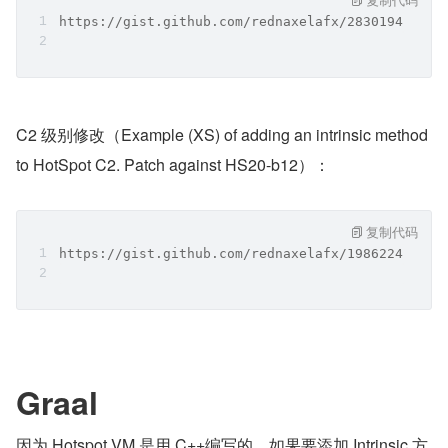
https://gist.github.com/rednaxelafx/2830194
C2 级别修改（Example (XS) of adding an intrinsic method 
to HotSpot C2. Patch against HS20-b12）：
复制代码
https://gist.github.com/rednaxelafx/1986224
Graal
因为 Hotspot VM 是用 C++编写的，如果要添加 Intrinsic 方