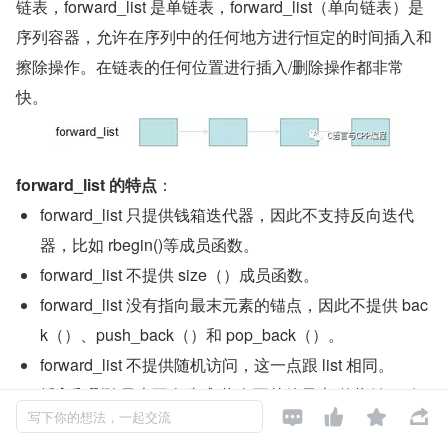
链表，forward_list 是单链表，forward_list（单向链表）是
序列容器，允许在序列中的任何地方进行恒定的时间插入和
擦除操作。在链表的任何位置进行插入/删除操作都非常
快。
forward_list 的特点
：
forward_list 只提供钱箱迭代器，因此不支持反向迭代
器，比如 rbegin()等成员函数。
forward_list 不提供 size（）成员函数。
forward_list 没有指向最末元素的锚点，因此不提供 bac
k（）、push_back（）和 pop_back（）。
forward_list 不提供随机访问，这一点跟 list 相同。
插入和删除元素不会造成“指向至其他元素”的指针，引




写下你的想法，一起交流
用和迭代器失效。