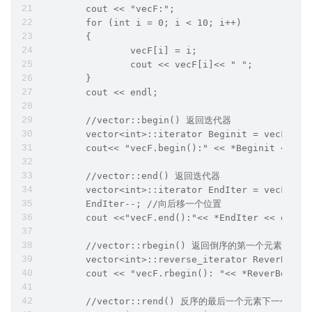
	cout << "vecF:";
	for (int i = 0; i < 10; i++)
	{
		vecF[i] = i;
		cout << vecF[i]<< " ";
	}
	cout << endl;
	//vector::begin() 返回迭代器
	vector<int>::iterator Beginit = vecF.beg
	cout<< "vecF.begin():" << *Beginit << en
	//vector::end() 返回迭代器
	vector<int>::iterator EndIter = vecF.end
	EndIter--; //向后移一个位置
	cout <<"vecF.end():"<< *EndIter << endl;
	//vector::rbegin() 返回倒序的第一个元素，
	vector<int>::reverse_iterator ReverBeIte
	cout << "vecF.rbegin(): "<< *ReverBeIter
	//vector::rend() 反序的最后一个元素下一