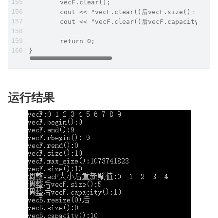
	vecF.clear();
	cout << "vecF.clear()后vecF.size()："<< v
	cout << "vecF.clear()后vecF.capacity()："
	return 0;
}
运行结果