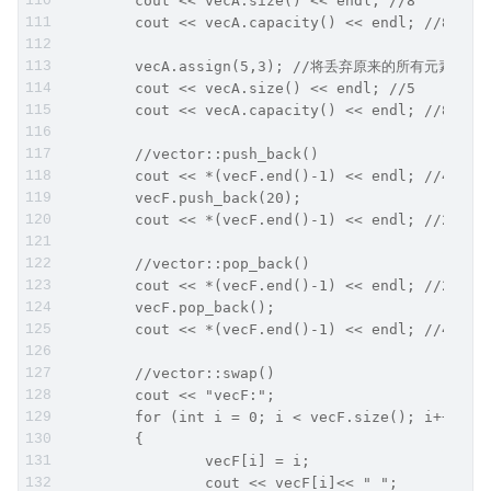
	cout << vecA.size() << endl; //8
	cout << vecA.capacity() << endl; //8
	vecA.assign(5,3); //将丢弃原来的所有元素然
	cout << vecA.size() << endl; //5
	cout << vecA.capacity() << endl; //8
	//vector::push_back()
	cout << *(vecF.end()-1) << endl; //4
	vecF.push_back(20);
	cout << *(vecF.end()-1) << endl; //20
	//vector::pop_back()
	cout << *(vecF.end()-1) << endl; //20
	vecF.pop_back();
	cout << *(vecF.end()-1) << endl; //4
	//vector::swap()
	cout << "vecF:";
	for (int i = 0; i < vecF.size(); i++)
	{
		vecF[i] = i;
		cout << vecF[i]<< " ";