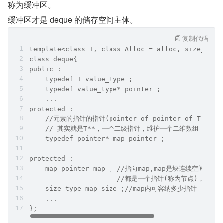
称为缓冲区。
缓冲区才是 deque 的储存空间主体。
复制代码
template<class T, class Alloc = alloc, size_t Bu
class deque{  
public :  
    typedef T value_type ;  
    typedef value_type* pointer ;  
    ...  
protected :  
    //元素的指针的指针(pointer of pointer of T)  
    // 其实就是T**，一个二级指针，维护一个二维数组
    typedef pointer* map_pointer ; 
protected :  
    map_pointer map ; //指向map,map是块连续空间，
                      //都是一个指针(称为节点)，指向
    size_type map_size ;//map内可容纳多少指针  
    ...  
};  