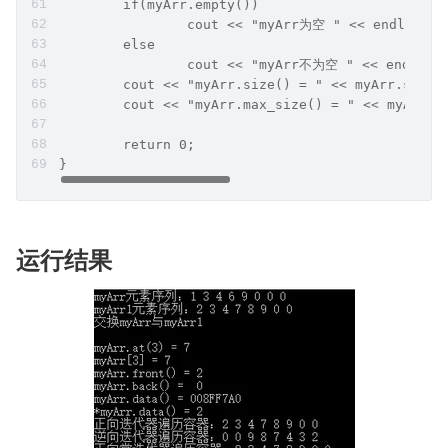
	if(myArr.empty())
		cout << "myArr为空 " << endl;
	else
		cout << "myArr不为空 " << endl;
	cout << "myArr.size() = " << myArr.size(
	cout << "myArr.max_size() = " << myArr.m
	return 0;
}
运行结果