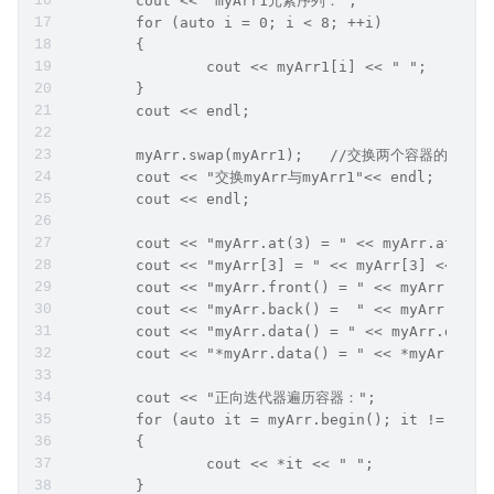
	cout << "myArr1元素序列：";
	for (auto i = 0; i < 8; ++i) 
	{
		cout << myArr1[i] << " ";
	}
	cout << endl;
	myArr.swap(myArr1);   //交换两个容器的内容
	cout << "交换myArr与myArr1"<< endl;
	cout << endl;
	cout << "myArr.at(3) = " << myArr.at(3
	cout << "myArr[3] = " << myArr[3] << e
	cout << "myArr.front() = " << myArr.f
	cout << "myArr.back() =  " << myArr.b
	cout << "myArr.data() = " << myArr.d
	cout << "*myArr.data() = " << *myAr
	cout << "正向迭代器遍历容器：";
	for (auto it = myArr.begin(); it != myAr
	{
		cout << *it << " ";
	}