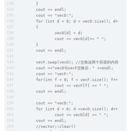
	}
	cout << endl;
	cout << "vecD:";
	for (int d = 0; d < vecD.size(); d++)
	{
		vecD[d] = d;
		cout << vecD[d]<< " ";
	}
	cout << endl;
	vecF.swap(vecD); //交换这两个容器的内容
	cout <<"vecD与vecF交换后：" <<endl;
	cout << "vecF:";
	for(int f = 0; f < vecF.size(); f++)
		cout << vecF[f] << " ";
	cout << endl;
	cout << "vecD:";
	for (int d = 0; d <vecD.size(); d++)
		cout << vecD[d] << " ";
	cout << endl;
	//vector::clear()