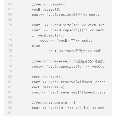
	//vector::empty()
	vecB.resize(0);
	cout<< "vecB.resize(0)后"<< endl; 
	cout  << "vecB.size():" << vecB.size() <
	cout  << "vecB.capacity():" << vecB.capa
	if(vecB.empty())
	    cout << "vecB为空"<< endl; 
	else
		cout << "vecB不为空"<< endl; 
	//vector::reserve() //重新分配存储空间大小
	cout<< "vecC.capacity():" << vecC.capaci
	vecC.reserve(4);
	cout << "vecC.reserve(4)后vecC.capacity(
	vecC.reserve(14);
	cout << "vecC.reserve(14)后vecC.capacity
	//vector::operator []
	cout << "vecF[0]:"<< vecF[0] << endl;