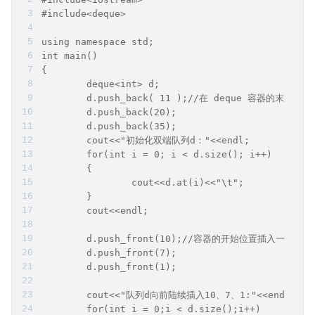
#include<deque>
using namespace std;
int main()
{
	deque<int> d;
	d.push_back( 11 );//在 deque 容器的末尾
	d.push_back(20);
	d.push_back(35);
	cout<<"初始化双端队列d："<<endl;
	for(int i = 0; i < d.size(); i++)
	{
		cout<<d.at(i)<<"\t";
	}
	cout<<endl;
	d.push_front(10);//容器的开始位置插入一
	d.push_front(7);
	d.push_front(1);
	cout<<"队列d向前陆续插入10、7、1:"<<endl;
	for(int i = 0;i < d.size();i++)