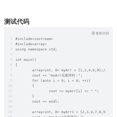
测试代码
复制代码
#include<iostream>
#include<array>
using namespace std;
int main() 
{
	array<int, 8> myArr = {1,3,4,6,9};//固
	cout << "myArr元素序列：";
	for (auto i = 0; i < 8; ++i) 
	{
		cout << myArr[i] << " ";
	}
	cout << endl;
	array<int, 8> myArr1 = {2,3,4,7,8,9};