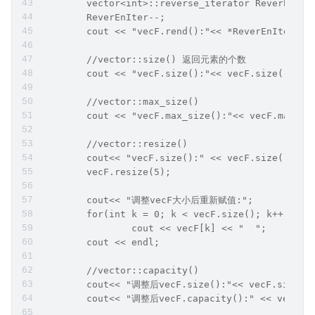
	vector<int>::reverse_iterator ReverEnIte
	ReverEnIter--;
	cout << "vecF.rend():"<< *ReverEnIter <<
	//vector::size() 返回元素的个数
	cout << "vecF.size():"<< vecF.size() << 
	//vector::max_size()
	cout << "vecF.max_size():"<< vecF.max_si
	//vector::resize()
	cout<< "vecF.size():" << vecF.size() << 
	vecF.resize(5);
	cout<< "调整vecF大小后重新赋值:"; 
	for(int k = 0; k < vecF.size(); k++)
		cout << vecF[k] << "  "; 
	cout << endl;
	//vector::capacity()
	cout<< "调整后vecF.size():"<< vecF.size()
	cout<< "调整后vecF.capacity():" << vecF.ca