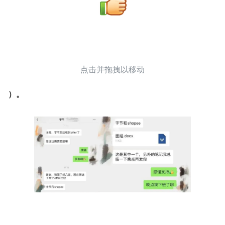
点击并拖拽以移动
​）。