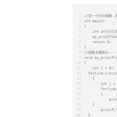
//写一个打印函数
int main()
{
    int arr[3][
    my_printf
    return 0;
}
//函数主题部分--
void my_printf
{
    int i = 0;
  for(i=0;i<3;i
    {
        int j =
        for(j=0
        {
            pri
    }
        printf(
  }