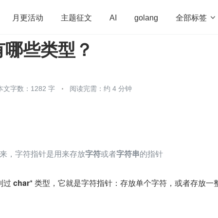
全部标签

月更活动
主题征文
AI
golang
有哪些类型？
penHarmony
算法
学习方法
Web3.0
高
程序员
运维
深度思考
低代码
redis
本文字数：1282 字
阅读完需：约 4 分钟
来，字符指针是用来存放
字符
或者
字符串
的指针
过 
char
* 类型，它就是字符指针：存放单个字符，或者存放一