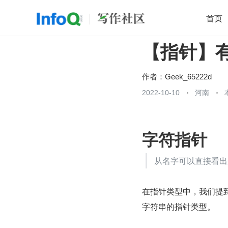
首页
【指针】
移动开发
Java
开源
架构
O
前端
AI
大数据
团队管理
作者：
Geek_65222d
查看更多
2022-10-10
河南

字符指针
从名字可以直接看出
在指针类型中，我们提到
字符串的指针类型。