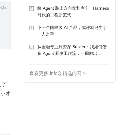
Token 收入却为 0
代码
给 Agent 装上方向盘和刹车，Harness
6
时代的工程新范式
下一个国民级 AI 产品，或许就诞生于
7
一人之手
从金融专业到资深 Builder：我如何借
8
多 Agent 开发工作流，一周做出
MVP、一个月上线
查看更多 InfoQ 精选内容 >
到了
小才 