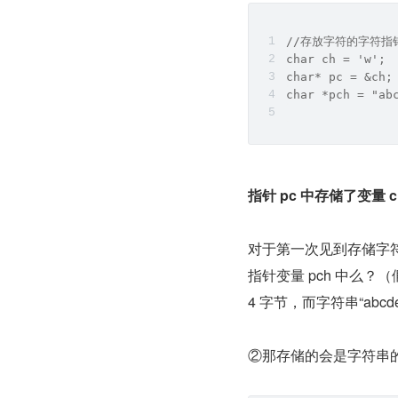
//存放字符的字符指
char ch = 'w';
char* pc = &ch;
char *pch = "ab
指针 pc 中存储了变量 c
对于第一次见到存储字符
指针变量 pch 中么？（
4 字节，而字符串“ab
②那存储的会是字符串的