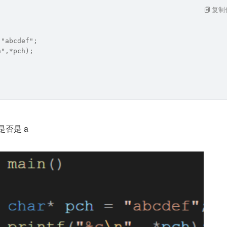
复制
 "abcdef";
n",*pch);
是否是 a