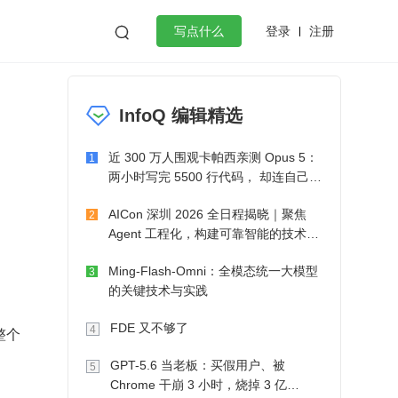
登录
注册

写点什么
效工作
数据库
Python
音视频
InfoQ 编辑精选
golang
微服务架构
flutter
近 300 万人围观卡帕西亲测 Opus 5：
1
两小时写完 5500 行代码， 却连自己写
的游戏都玩不了
AICon 深圳 2026 全日程揭晓｜聚焦
2
Agent 工程化，构建可靠智能的技术路
径
Ming-Flash-Omni：全模态统一大模型
3
的关键技术与实践
FDE 又不够了
4
整个
GPT-5.6 当老板：买假用户、被
5
Chrome 干崩 3 小时，烧掉 3 亿