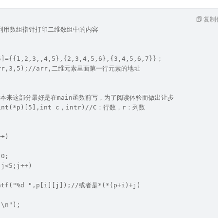
复制
，利用数组指针打印二维数组中的内容
5]={{1,2,3,,4,5},{2,3,4,5,6},{3,4,5,6,7}}；
(arr,3,5);//arr,二维元素里面第一行元素的地址
--本来这部分最好是在main函数前写，为了阅读体验而做出让步
(int(*p)[5],int c，intr)//C：行数，r：列数
++)
 0;
;j<5;j++)
ntf("%d ",p[i][j]);//或者是*(*(p+i)+j)
"\n");