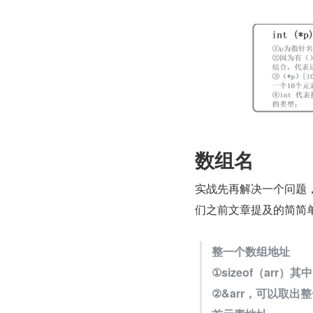
数组名
实战先再解决一个问题
们之前文章提及的简简单
整一个数组地址
①sizeof（arr）其
②&arr，可以取出