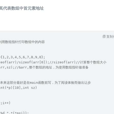
r 其代表数组中首元素地址
复制
利用数组指针打印数组中的内容
={1,2,3,4,5,6,7,8,9,0};
izeof(arr)/sizeof(arr[0]);//sizeof(arr)//计算整个数组大小
f(&arr,sz);//&arr,整个数组的地址，为使用数组指针做准备
--本来这部分最好是在main函数前写，为了阅读体验而做出让步
int(*p)[10],int sz)
z;i++)
"%d ",*(*p+i));