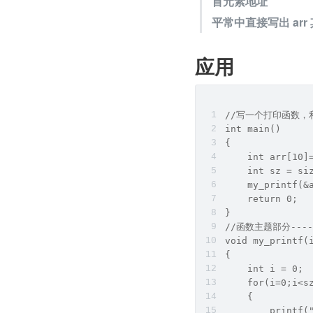
首元素地址
平常中直接写出 ar
应用
//写一个打印函数，
int main()
{
    int arr[10]
    int sz = s
    my_print
    return 0;
}
//函数主题部分--
void my_printf(
{
    int i = 0;
    for(i=0;i<s
    {
        printf(