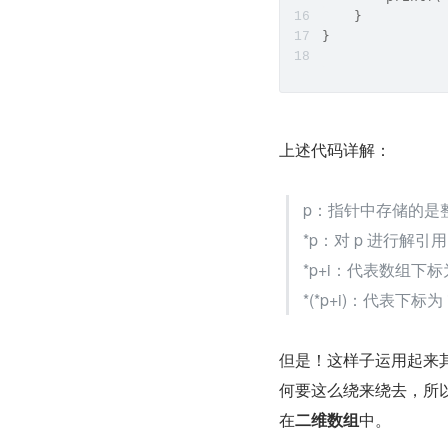
    }
}
上述代码详解：
p：指针中存储的是
*p：对 p 进行解引
*p+i：代表数组下标
*(*p+i)：代表下标为
但是！这样子运用起来其
何要这么绕来绕去，所
在
二维数组
中。