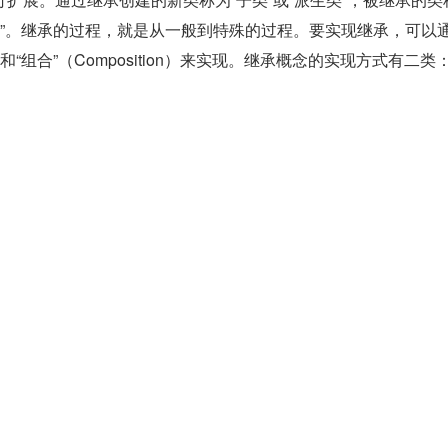
“超类”。继承的过程，就是从一般到特殊的过程。要实现继承，可以
nce）和“组合”（Composition）来实现。继承概念的实现方式有二类
其实只要实现类，类是面向对象编程语言是很关键的概念，类包含
o 如何模拟类呢？使用某种方法将函数和类型关联，函数和类型
复制