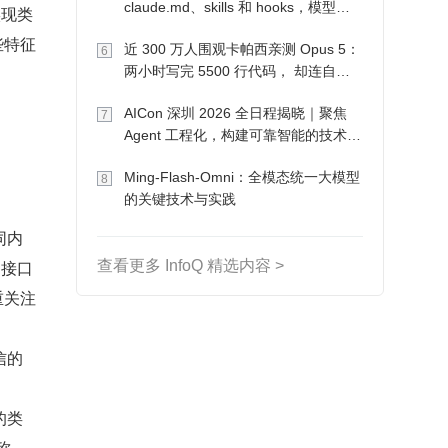
claude.md、skills 和 hooks，模型自
己会想办法
些特征
近 300 万人围观卡帕西亲测 Opus 5：
6
两小时写完 5500 行代码， 却连自己
写的游戏都玩不了
AICon 深圳 2026 全日程揭晓｜聚焦
7
Agent 工程化，构建可靠智能的技术路
径
Ming-Flash-Omni：全模态统一大模型
8
的关键技术与实践
同内
 接口
查看更多 InfoQ 精选内容 >
重关注
信的
的类
称