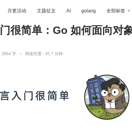
全部标签

月更活动
主题征文
AI
golang
入门很简单：Go 如何面向对
penHarmony
算法
学习方法
Web3.0
高
程序员
运维
深度思考
低代码
redis
2054 字
阅读完需：约 7 分钟