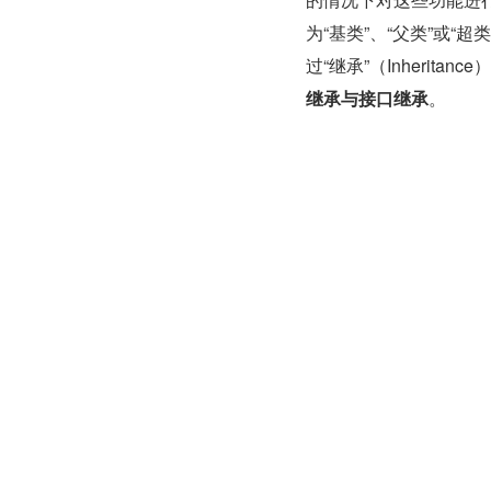
为“基类”、“父类”或
过“继承”（Inherita
继承与接口继承
。
Go 实现封装
Go 如何实现封装。
量和成员函数。那么 G
个对象。
package main
import (
	"fmt"
)