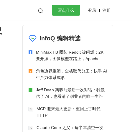
登录
注册

写点什么
象
效工作
数据库
Python
音视频
InfoQ 编辑精选
golang
微服务架构
flutter
MiniMax H3 团队 Reddit 被问爆：2K
1
要开源，图像模型在路上，Apache-2.0
也在考虑了
角色边界重塑，全栈取代分工：快手 AI
2
生产力体系成形
Jeff Dean 离职前最后一次对话：我低
3
估了 AI，也看清了创业者的唯一生路
MCP 迎来最大更新：重回上古时代
4
HTTP
Claude Code 之父：每半年清空一次
5