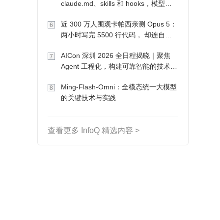
claude.md、skills 和 hooks，模型自
己会想办法
近 300 万人围观卡帕西亲测 Opus 5：
6
两小时写完 5500 行代码， 却连自己
写的游戏都玩不了
AICon 深圳 2026 全日程揭晓｜聚焦
7
Agent 工程化，构建可靠智能的技术路
径
Ming-Flash-Omni：全模态统一大模型
8
的关键技术与实践
查看更多 InfoQ 精选内容 >