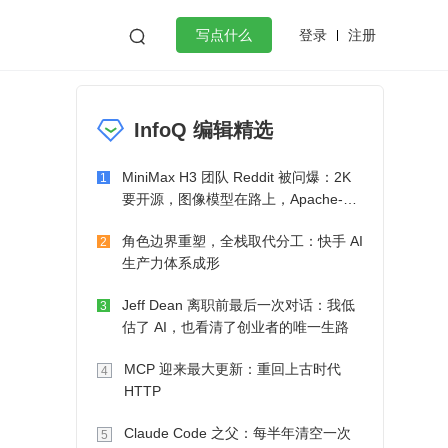
登录
注册

写点什么
效工作
数据库
Python
音视频
InfoQ 编辑精选
golang
微服务架构
flutter
MiniMax H3 团队 Reddit 被问爆：2K
1
要开源，图像模型在路上，Apache-2.0
也在考虑了
角色边界重塑，全栈取代分工：快手 AI
2
生产力体系成形
Jeff Dean 离职前最后一次对话：我低
3
估了 AI，也看清了创业者的唯一生路
MCP 迎来最大更新：重回上古时代
4
HTTP
Claude Code 之父：每半年清空一次
5