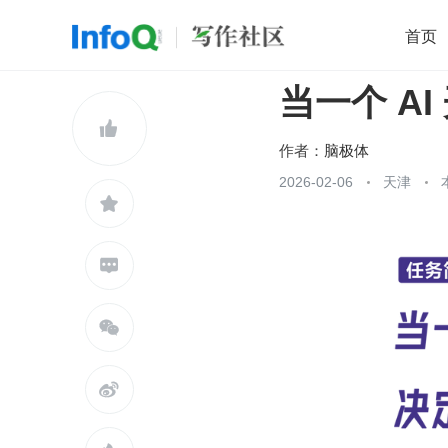
首页
当一个 AI
移动开发
Java
开源
架构
O

前端
AI
大数据
团队管理
作者：
脑极体
查看更多
2026-02-06
天津




