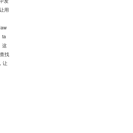
口中发
让用
w 
a 
。这
网查找
让 