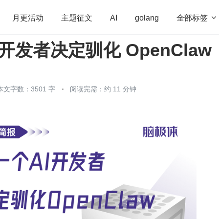
全部标签

月更活动
主题征文
AI
golang
 开发者决定驯化 OpenClaw
penHarmony
算法
学习方法
Web3.0
高
程序员
运维
深度思考
低代码
redis
本文字数：3501 字
阅读完需：约 11 分钟