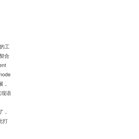
成的工
好契合
t 
de 
拓展，
实现语
了，
此打