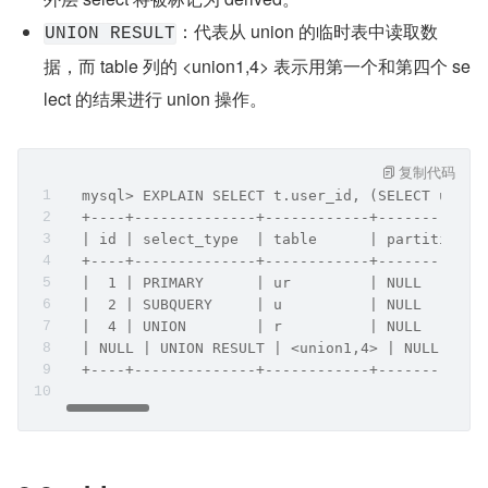
：代表从 union 的临时表中读取数
UNION RESULT
据，而 table 列的 <union1,4> 表示用第一个和第四个 se
lect 的结果进行 union 操作。
复制代码
  mysql> EXPLAIN SELECT t.user_id, (SELECT u.id 
  +----+--------------+------------+------------
  | id | select_type  | table      | partitions 
  +----+--------------+------------+------------
  |  1 | PRIMARY      | ur         | NULL       
  |  2 | SUBQUERY     | u          | NULL       
  |  4 | UNION        | r          | NULL       
  | NULL | UNION RESULT | <union1,4> | NULL     
  +----+--------------+------------+------------