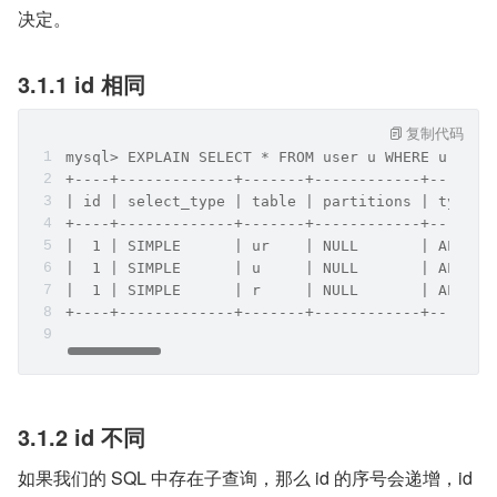
决定。
3.1.1 id 相同
复制代码
mysql> EXPLAIN SELECT * FROM user u WHERE u.id =
+----+-------------+-------+------------+------+
| id | select_type | table | partitions | type |
+----+-------------+-------+------------+------+
|  1 | SIMPLE      | ur    | NULL       | ALL  |
|  1 | SIMPLE      | u     | NULL       | ALL  |
|  1 | SIMPLE      | r     | NULL       | ALL  |
+----+-------------+-------+------------+------+
3.1.2 id 不同
如果我们的 SQL 中存在子查询，那么 id 的序号会递增，id 