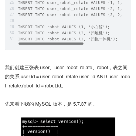
INSERT INTO user_robot_relate VALUES (1, 1, 1);
INSERT INTO user_robot_relate VALUES (2, 1, 2);
INSERT INTO user_robot_relate VALUES (3, 2, 3);
INSERT INTO robot VALUES (1, '小白鲸');
INSERT INTO robot VALUES (2, '扫地机');
INSERT INTO robot VALUES (3, '扫拖一体机');
我们创建三张表 user、user_robot_relate、robot，表之间
的关系 user.id = user_robot_relate.user_id AND user_robo
t_relate.robot_id = robot.id。
先来看下我的 MySQL 版本，是 5.7.37 的。