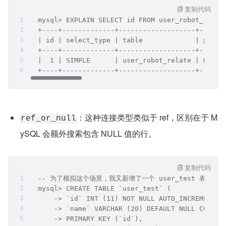
复制代码
  mysql> EXPLAIN SELECT id FROM user_robot_relat
  +----+-------------+-------------------+------
  | id | select_type | table             | parti
  +----+-------------+-------------------+------
  |  1 | SIMPLE      | user_robot_relate | NULL 
  +----+-------------+-------------------+------
：这种连接类型类似于 ref，区别在于 M
ref_or_null
ySQL 会额外搜索包含 NULL 值的行。
复制代码
  -- 为了模拟这个场景，我又新增了一个 user_test 表。
  mysql> CREATE TABLE `user_test` (
      -> `id` INT (11) NOT NULL AUTO_INCREMENT,
      -> `name` VARCHAR (20) DEFAULT NULL COMME
      -> PRIMARY KEY (`id`), 