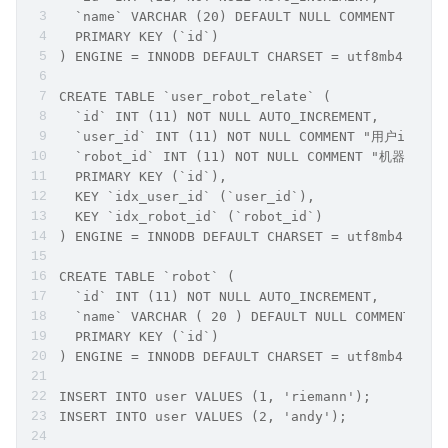
  `name` VARCHAR (20) DEFAULT NULL COMMENT "用户
  PRIMARY KEY (`id`)
) ENGINE = INNODB DEFAULT CHARSET = utf8mb4 COM
CREATE TABLE `user_robot_relate` (
  `id` INT (11) NOT NULL AUTO_INCREMENT,
  `user_id` INT (11) NOT NULL COMMENT "用户id",
  `robot_id` INT (11) NOT NULL COMMENT "机器人id"
  PRIMARY KEY (`id`), 
  KEY `idx_user_id` (`user_id`), 
  KEY `idx_robot_id` (`robot_id`)
) ENGINE = INNODB DEFAULT CHARSET = utf8mb4 C
CREATE TABLE `robot` (
  `id` INT (11) NOT NULL AUTO_INCREMENT,
  `name` VARCHAR ( 20 ) DEFAULT NULL COMMENT "
  PRIMARY KEY (`id`)
) ENGINE = INNODB DEFAULT CHARSET = utf8mb4 CO
INSERT INTO user VALUES (1, 'riemann');
INSERT INTO user VALUES (2, 'andy');