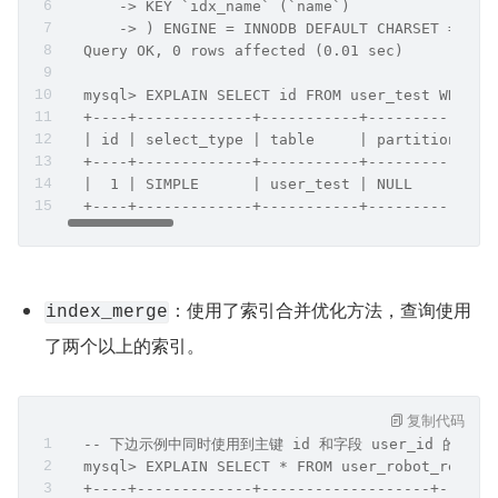
      -> KEY `idx_name` (`name`)
      -> ) ENGINE = INNODB DEFAULT CHARSET = u
  Query OK, 0 rows affected (0.01 sec)
  mysql> EXPLAIN SELECT id FROM user_test WHERE 
  +----+-------------+-----------+------------+-
  | id | select_type | table     | partitions | 
  +----+-------------+-----------+------------+-
  |  1 | SIMPLE      | user_test | NULL       | 
  +----+-------------+-----------+------------+-
：使用了索引合并优化方法，查询使用
index_merge
了两个以上的索引。
复制代码
  -- 下边示例中同时使用到主键 id 和字段 user_id 的索引
  mysql> EXPLAIN SELECT * FROM user_robot_relate
  +----+-------------+-------------------+------