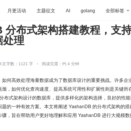
全部标签

月更活动
主题征文
AI
golang
nDB 分布式架构搭建教程，支
penHarmony
算法
学习方法
Web3.0
高
据处理
程序员
运维
深度思考
低代码
redis
本文字数：1121 字
阅读完需：约 4 分钟
，如何高效处理海量数据成为了数据库设计的重要挑战。许多企
瓶颈，如何优化查询速度、提高系统可用性和扩展性则是关键所
款专为分布式架构设计的数据库，提供多样化的架构选择，良好的性
题的一种有效方案。本文将阐述 YashanDB 的分布式架构的搭
骤，旨在帮助用户更好地理解和应用 YashanDB 进行大规模数