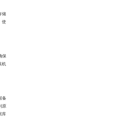
存储
，使
确保
该机
据备
到原
据库