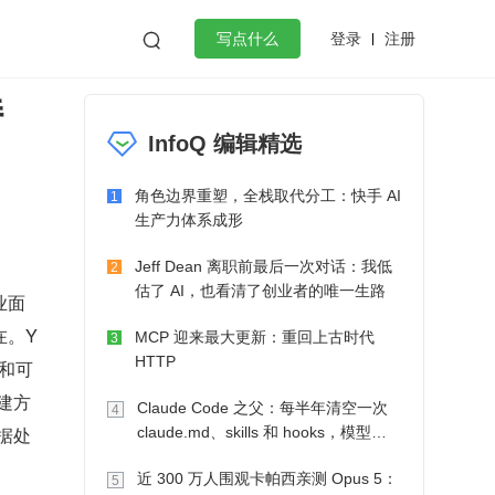
登录
注册

写点什么
持
效工作
数据库
Python
音视频
InfoQ 编辑精选
golang
微服务架构
flutter
角色边界重塑，全栈取代分工：快手 AI
1
生产力体系成形
Jeff Dean 离职前最后一次对话：我低
2
估了 AI，也看清了创业者的唯一生路
业面
在。Y
MCP 迎来最大更新：重回上古时代
3
HTTP
能和可
建方
Claude Code 之父：每半年清空一次
4
据处
claude.md、skills 和 hooks，模型自
己会想办法
近 300 万人围观卡帕西亲测 Opus 5：
5