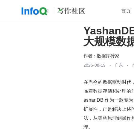
首页
Yasha
移动开发
Java
开源
架构
O
大规模数
前端
AI
大数据
团队管理
查看更多

作者：
数据库砖家
2025-08-19
广东
在当今的数据驱动时代
临着数据存储和处理的
ashanDB 作为一
扩展性，正是解决上述问
法，从架构原理到操作步
理。