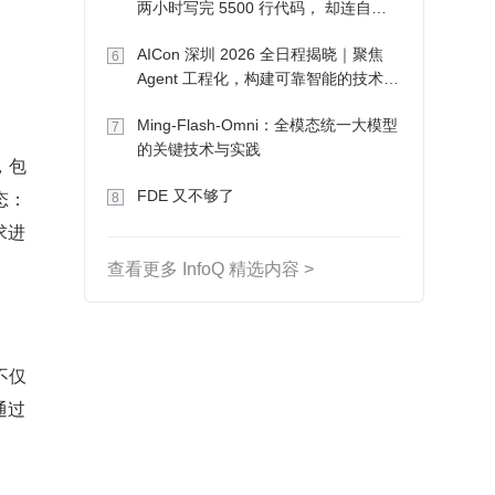
两小时写完 5500 行代码， 却连自己
写的游戏都玩不了
AICon 深圳 2026 全日程揭晓｜聚焦
6
Agent 工程化，构建可靠智能的技术路
径
Ming-Flash-Omni：全模态统一大模型
7
的关键技术与实践
，包
态：
FDE 又不够了
8
求进
查看更多 InfoQ 精选内容 >
不仅
通过