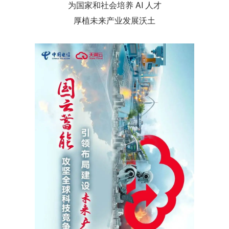
为国家和社会培养 AI 人才
厚植未来产业发展沃土