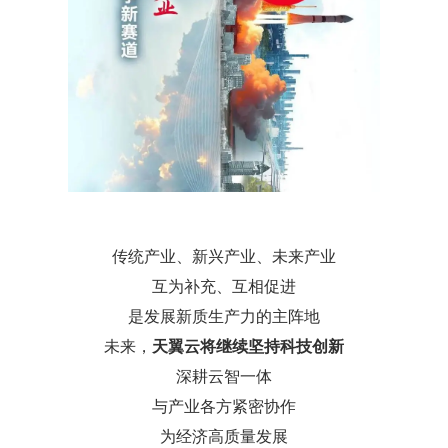
传统产业、新兴产业、未来产业
互为补充、互相促进
是发展新质生产力的主阵地
未来，
天翼云将继续坚持科技创新
深耕云智一体
与产业各方紧密协作
为经济高质量发展