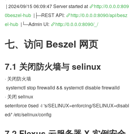
 | 2024/09/15 06:09:47 Server started at 
http://0.0.0.0:809
0beszel-hub
  |├─REST API: 
http://0.0.0.0:8090/api/besz
el-hub
  |└─Admin UI: 
http://0.0.0.0:8090/_/
七、访问 Beszel 网页
7.1 关闭防火墙与 selinux
· 关闭防火墙
 systemctl stop firewalld && systemctl disable firewalld
· 关闭 selinux
setenforce 0sed -i 's/SELINUX=enforcing/SELINUX=disabl
ed/' /etc/selinux/config
7.2 Flexus 云服务器 X 实例安全