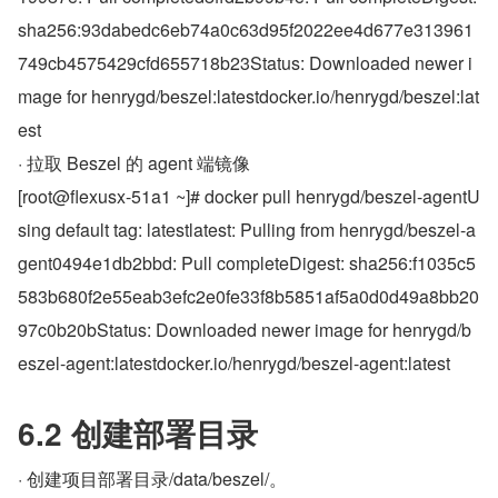
sha256:93dabedc6eb74a0c63d95f2022ee4d677e313961
749cb4575429cfd655718b23Status: Downloaded newer i
mage for henrygd/beszel:latestdocker.io/henrygd/beszel:lat
est
· 拉取 Beszel 的 agent 端镜像
[root@flexusx-51a1 ~]# docker pull henrygd/beszel-agentU
sing default tag: latestlatest: Pulling from henrygd/beszel-a
gent0494e1db2bbd: Pull completeDigest: sha256:f1035c5
583b680f2e55eab3efc2e0fe33f8b5851af5a0d0d49a8bb20
97c0b20bStatus: Downloaded newer image for henrygd/b
eszel-agent:latestdocker.io/henrygd/beszel-agent:latest
6.2 创建部署目录
· 创建项目部署目录/data/beszel/。