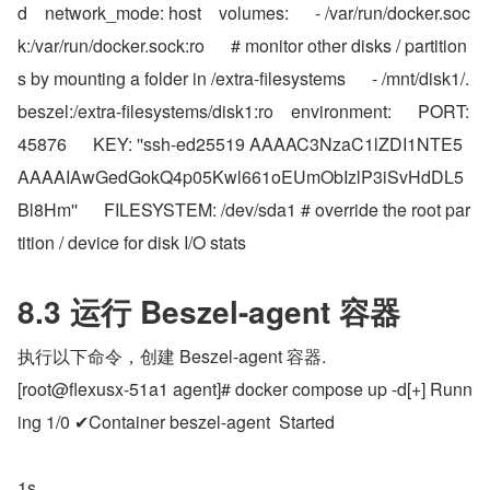
d    network_mode: host    volumes:      - /var/run/docker.soc
k:/var/run/docker.sock:ro      # monitor other disks / partition
s by mounting a folder in /extra-filesystems      - /mnt/disk1/.
beszel:/extra-filesystems/disk1:ro    environment:      PORT: 
45876      KEY: ''ssh-ed25519 AAAAC3NzaC1lZDI1NTE5
AAAAIAwGedGokQ4p05Kwl661oEUmObIzlP3iSvHdDL5
Bl8Hm''      FILESYSTEM: /dev/sda1 # override the root par
tition / device for disk I/O stats
8.3 运行 Beszel-agent 容器
执行以下命令，创建 Beszel-agent 容器.
[root@flexusx-51a1 agent]# docker compose up -d[+] Runn
ing 1/0 ✔Container beszel-agent  Started 
                                                                                                          
1s