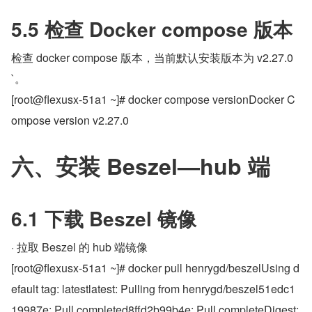
5.5 检查 Docker compose 版本
检查 docker compose 版本，当前默认安装版本为 v2.27.0
`。
[root@flexusx-51a1 ~]# docker compose versionDocker C
ompose version v2.27.0
六、安装 Beszel—hub 端
6.1 下载 Beszel 镜像
· 拉取 Beszel 的 hub 端镜像
[root@flexusx-51a1 ~]# docker pull henrygd/beszelUsing d
efault tag: latestlatest: Pulling from henrygd/beszel51edc1
19987e: Pull completed8ffd2b99b4e: Pull completeDigest: 