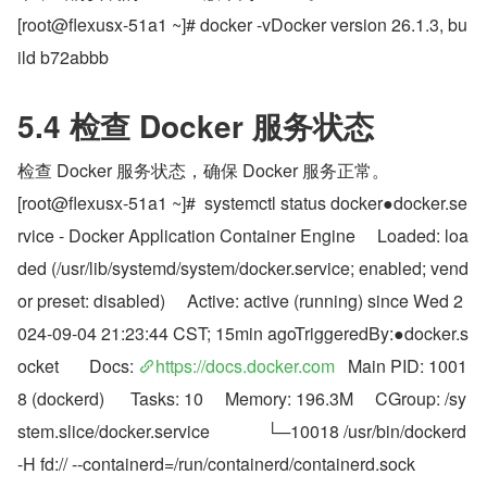
[root@flexusx-51a1 ~]# docker -vDocker version 26.1.3, bu
ild b72abbb
5.4 检查 Docker 服务状态
检查 Docker 服务状态，确保 Docker 服务正常。
[root@flexusx-51a1 ~]#  systemctl status docker●docker.se
rvice - Docker Application Container Engine     Loaded: loa
ded (/usr/lib/systemd/system/docker.service; enabled; vend
or preset: disabled)     Active: active (running) since Wed 2
024-09-04 21:23:44 CST; 15min agoTriggeredBy:●docker.s
ocket       Docs: 
https://docs.docker.com
   Main PID: 1001
8 (dockerd)      Tasks: 10     Memory: 196.3M     CGroup: /sy
stem.slice/docker.service             └─10018 /usr/bin/dockerd 
-H fd:// --containerd=/run/containerd/containerd.sock