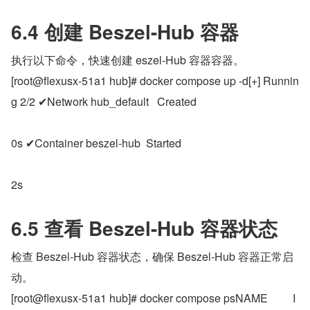
6.4 创建 Beszel-Hub 容器
执行以下命令，快速创建 eszel-Hub 容器容器。
[root@flexusx-51a1 hub]# docker compose up -d[+] Runnin
g 2/2 ✔Network hub_default   Created 
                                                                                                          
0s ✔Container beszel-hub  Started 
                                                                                                          
2s
6.5 查看 Beszel-Hub 容器状态
检查 Beszel-Hub 容器状态，确保 Beszel-Hub 容器正常启
动。
[root@flexusx-51a1 hub]# docker compose psNAME         I