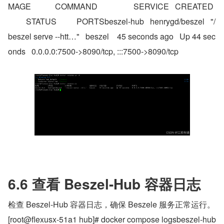
MAGE            COMMAND                  SERVICE   CREATED 
         STATUS          PORTSbeszel-hub   henrygd/beszel   "/
beszel serve --htt…"   beszel    45 seconds ago   Up 44 sec
onds   0.0.0.0:7500->8090/tcp, :::7500->8090/tcp
6.6 查看 Beszel-Hub 容器日志
检查 Beszel-Hub 容器日志，确保 Beszele 服务正常运行。
[root@flexusx-51a1 hub]# docker compose logsbeszel-hub 