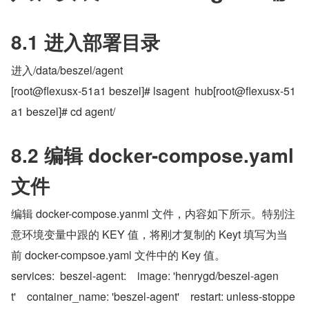
8.1 进入部署目录
进入/data/beszel/agent
[root@flexusx-51a1 beszel]# lsagent  hub[root@flexusx-51
a1 beszel]# cd agent/
8.2 编辑 docker-compose.yaml 
文件
编辑 docker-compose.yanml 文件，内容如下所示。特别注
意环境变量中跟的 KEY 值，将刚才复制的 Keyt 填写为当
前 docker-compsoe.yaml 文件中的 Key 值。
services:  beszel-agent:    image: 'henrygd/beszel-agen
t'    container_name: 'beszel-agent'    restart: unless-stoppe