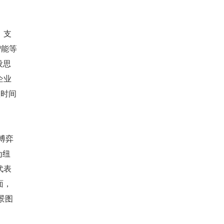
，支
智能等
设思
企业
短时间
博弈
为纽
代表
面，
景图