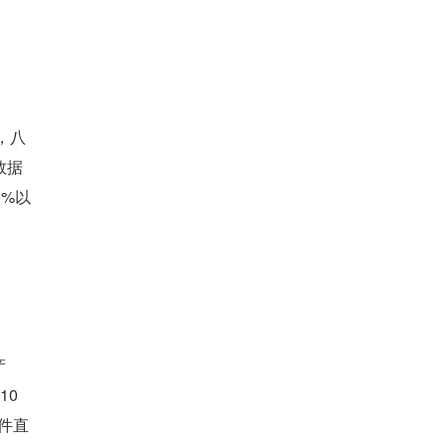
，八
数据
0%以
产
10
件直