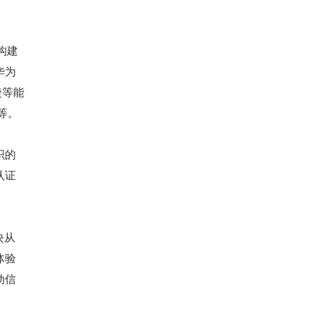
构建
华为
捷等能
等。
织的
证 
决从
体验
动信