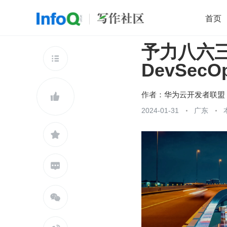
首页
予力八六
移动开发
Java
开源
架构
O

DevSec
前端
AI
大数据
团队管理
查看更多

作者：
华为云开发者联盟

2024-01-31
广东


