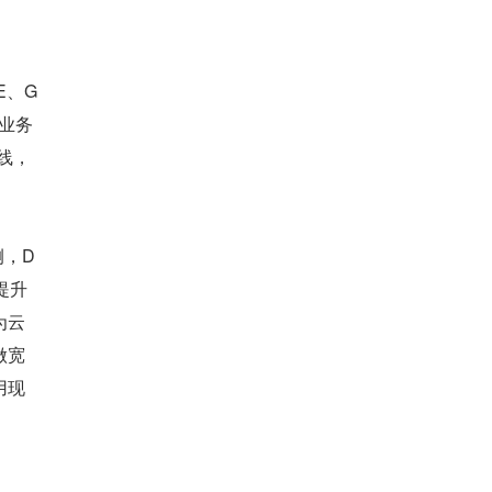
E、G
试业务
线，
侧，D
提升
为云
做宽
用现