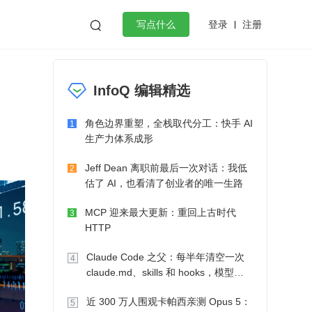
登录
注册

写点什么
效工作
数据库
Python
音视频
InfoQ 编辑精选
golang
微服务架构
flutter
角色边界重塑，全栈取代分工：快手 AI
1
生产力体系成形
Jeff Dean 离职前最后一次对话：我低
2
估了 AI，也看清了创业者的唯一生路
MCP 迎来最大更新：重回上古时代
3
HTTP
Claude Code 之父：每半年清空一次
4
claude.md、skills 和 hooks，模型自
己会想办法
近 300 万人围观卡帕西亲测 Opus 5：
5