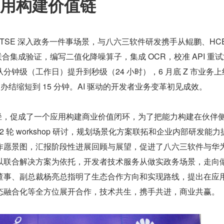
应用构建价值链
为云 DTSE 深入政务一件事场景，与八六三软件研发携手从鲲鹏、HC
开联合集成验证，编写二值化降噪算子，集成 OCR，校准 API 重
分钟级（工作日）提升到秒级（24 小时），6 月底 Z 市业务上
天办结缩短到 15 分钟。AI 驱动的开发者业务变革初见成效。
途径，促成了一个应用构建商业价值闭环，为了把能力构建在伙伴
 2 轮 workshop 研讨，规划场景化方案联拓和企业内部研发能力
作愿景图，汇报阶段性进展回顾与展望，促进了八六三软件与华
以联合解决方案为依托，开发者技术服务从做实政务场景，走向
董事、副总裁杨亮总指明了生态合作方向和实现路线，提出在应
态融合化等全方位展开合作，技术共生，携手共进，商业共赢。