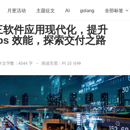
全部标签

月更活动
主题征文
AI
golang
三软件应用现代化，提升
penHarmony
算法
学习方法
Web3.0
高
Ops 效能，探索交付之路
程序员
运维
深度思考
低代码
redis
本文字数：4544 字
阅读完需：约 15 分钟