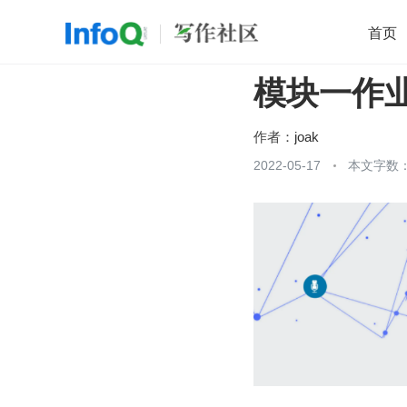
首页
模块一作
移动开发
Java
开源
架构
O
前端
AI
大数据
团队管理
作者：
joak
查看更多
2022-05-17
本文字数：
