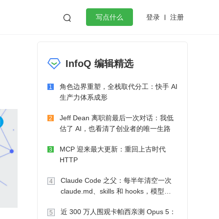
登录
注册

写点什么
效工作
数据库
Python
音视频
InfoQ 编辑精选
golang
微服务架构
flutter
角色边界重塑，全栈取代分工：快手 AI
1
生产力体系成形
Jeff Dean 离职前最后一次对话：我低
2
估了 AI，也看清了创业者的唯一生路
MCP 迎来最大更新：重回上古时代
3
HTTP
Claude Code 之父：每半年清空一次
4
claude.md、skills 和 hooks，模型自
己会想办法
近 300 万人围观卡帕西亲测 Opus 5：
5