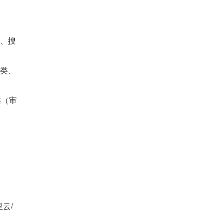
序、搜
融类、
类（审
云/