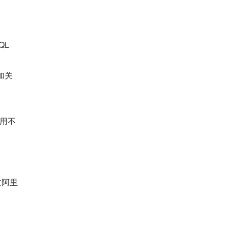
L 
加关
用不
过阿里