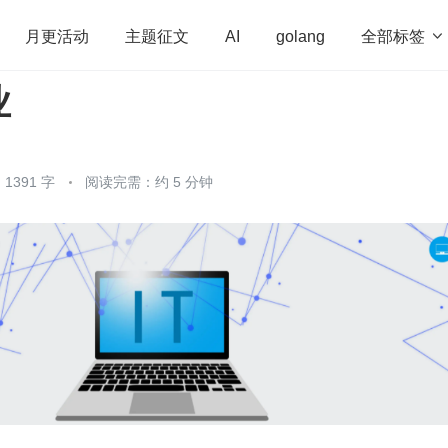
全部标签

月更活动
主题征文
AI
golang
业
penHarmony
算法
学习方法
Web3.0
高
程序员
运维
深度思考
低代码
redis
1391 字
阅读完需：约 5 分钟