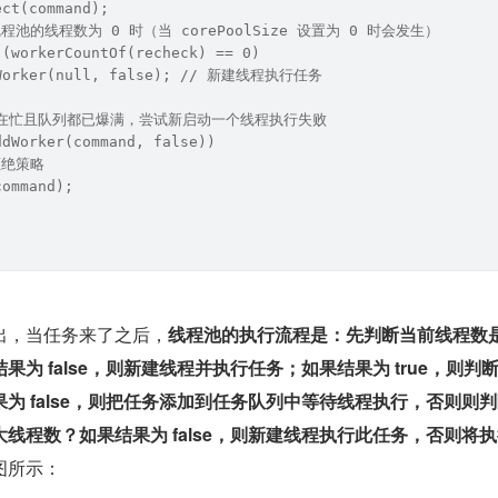
ect(command);
果线程池的线程数为 0 时（当 corePoolSize 设置为 0 时会发生）
 (workerCountOf(recheck) == 0)
dWorker(null, false); // 新建线程执行任务
程都在忙且队列都已爆满，尝试新启动一个线程执行失败
ddWorker(command, false)) 
行拒绝策略
command);
出，当任务来了之后，
线程池的执行流程是：先判断当前线程数
为 false，则新建线程并执行任务；如果结果为 true，则判
为 false，则把任务添加到任务队列中等待线程执行，否则则
线程数？如果结果为 false，则新建线程执行此任务，否则将
图所示：