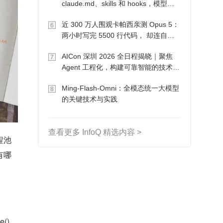
claude.md、skills 和 hooks，模型自
己会想办法
近 300 万人围观卡帕西亲测 Opus 5：
6
两小时写完 5500 行代码， 却连自己
写的游戏都玩不了
AICon 深圳 2026 全日程揭晓｜聚焦
7
Agent 工程化，构建可靠智能的技术路
径
Ming-Flash-Omni：全模态统一大模型
8
的关键技术与实践
查看更多 InfoQ 精选内容 >
程池
有哪
) 