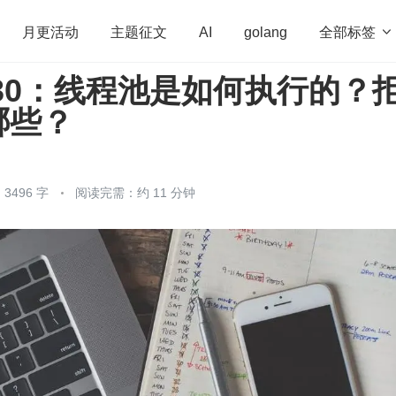
全部标签

月更活动
主题征文
AI
golang
30：线程池是如何执行的？
penHarmony
算法
学习方法
Web3.0
高
哪些？
程序员
运维
深度思考
低代码
redis
3496 字
阅读完需：约 11 分钟