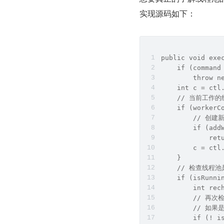
实现源码如下：
public void exe
    if (command
        throw n
    int c = ctl
    // 当前工作
    if (workerC
        // 创
        if (add
            ret
        c = ctl
    }
    // 检查线
    if (isRunni
        int rec
        //
        // 
        if (! i