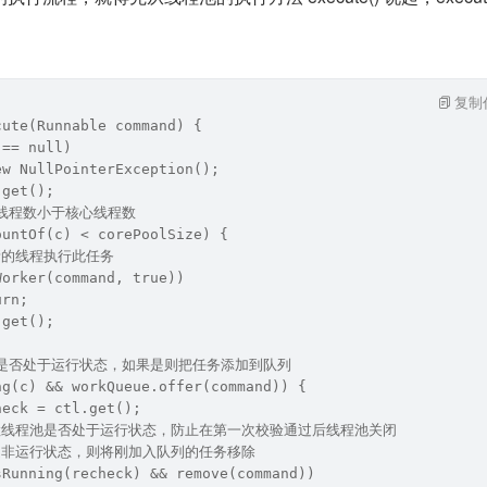
复制
cute(Runnable command) {
 == null)
ew NullPointerException();
.get();
的线程数小于核心线程数
ountOf(c) < corePoolSize) {
建新的线程执行此任务
Worker(command, true))
urn;
.get();
程池是否处于运行状态，如果是则把任务添加到队列
ng(c) && workQueue.offer(command)) {
heck = ctl.get();
 再次检线程池是否处于运行状态，防止在第一次校验通过后线程池关闭
如果是非运行状态，则将刚加入队列的任务移除
sRunning(recheck) && remove(command))