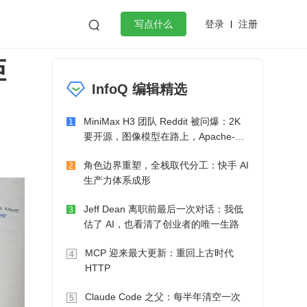
登录
注册

写点什么
拒
效工作
数据库
Python
音视频
InfoQ 编辑精选
golang
微服务架构
flutter
MiniMax H3 团队 Reddit 被问爆：2K
1
要开源，图像模型在路上，Apache-2.0
也在考虑了
角色边界重塑，全栈取代分工：快手 AI
2
生产力体系成形
Jeff Dean 离职前最后一次对话：我低
3
估了 AI，也看清了创业者的唯一生路
MCP 迎来最大更新：重回上古时代
4
HTTP
Claude Code 之父：每半年清空一次
5