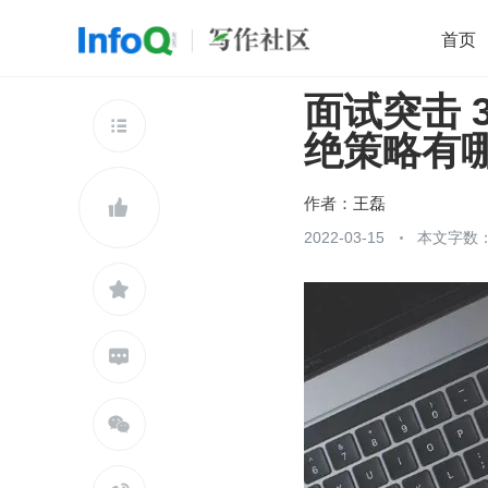
首页
面试突击 
移动开发
Java
开源
架构
O

绝策略有
前端
AI
大数据
团队管理
查看更多

作者：
王磊

2022-03-15
本文字数：


