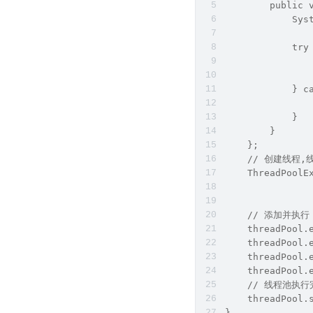
        public 
            Sy
               
            try
              
               
            } c
               
            }
        }
    };
    // 创建线程
    ThreadPoolE
               
               
    // 添加并执行
    threadPool.
    threadPool.
    threadPool.
    threadPool.
    // 线程池执
    threadPool.
}