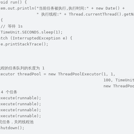
void run() {
stem.out.println("当前任务被执行,执行时间:" + new Date() +
                " 执行线程:" + Thread.currentThread().getN
 {
  // 等待 1s
 TimeUnit.SECONDS.sleep(1);
atch (InterruptedException e) {
 e.printStackTrace();
,线程的任务队列的长度为 1
xecutor threadPool = new ThreadPoolExecutor(1, 1,
                                            100, TimeUni
                                            new ThreadPo
 4 个任务
execute(runnable);
execute(runnable);
execute(runnable);
execute(runnable);
行完任务，关闭线程池
shutdown();