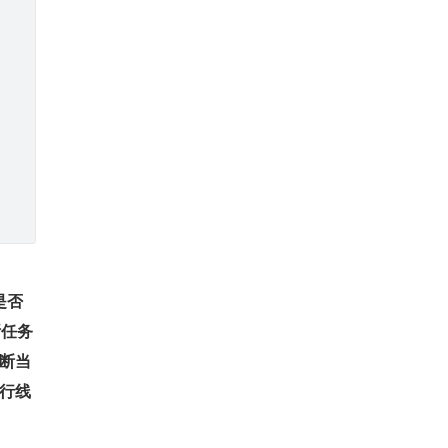
是否
断任务
判断当
执行线